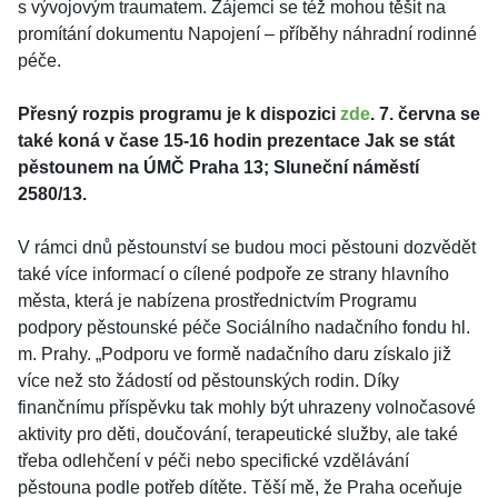
s vývojovým traumatem. Zájemci se též mohou těšit na
promítání dokumentu Napojení – příběhy náhradní rodinné
péče.
Přesný rozpis programu je k dispozici
zde
. 7. června se
také koná v čase 15-16 hodin prezentace Jak se stát
pěstounem na ÚMČ Praha 13; Sluneční náměstí
2580/13.
V rámci dnů pěstounství se budou moci pěstouni dozvědět
také více informací o cílené podpoře ze strany hlavního
města, která je nabízena prostřednictvím Programu
podpory pěstounské péče Sociálního nadačního fondu hl.
m. Prahy. „Podporu ve formě nadačního daru získalo již
více než sto žádostí od pěstounských rodin. Díky
finančnímu příspěvku tak mohly být uhrazeny volnočasové
aktivity pro děti, doučování, terapeutické služby, ale také
třeba odlehčení v péči nebo specifické vzdělávání
pěstouna podle potřeb dítěte. Těší mě, že Praha oceňuje