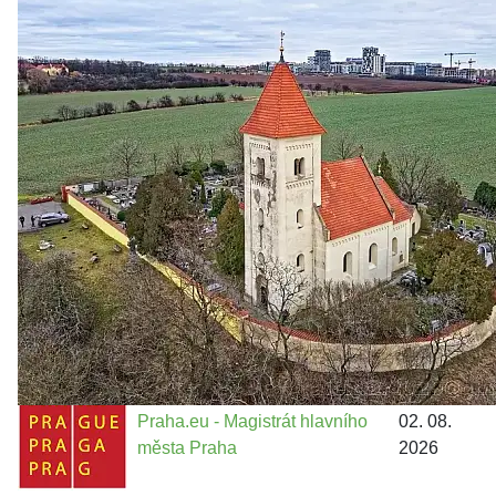
Zastanem se
03. 08. 2026
Politika
•
Volební seriál #02: Nová výstavba v jihozápadním
městě
Jakými nástroji navrhujete vstupovat z pozice ÚMČ Praha
13 do procesů developerské výstavby např. v lokalitě
Třebonice a Chaby, kterou umožňuje nově schválený
Metropolitn...
Praha.eu - Magistrát hlavního
02. 08.
města Praha
2026