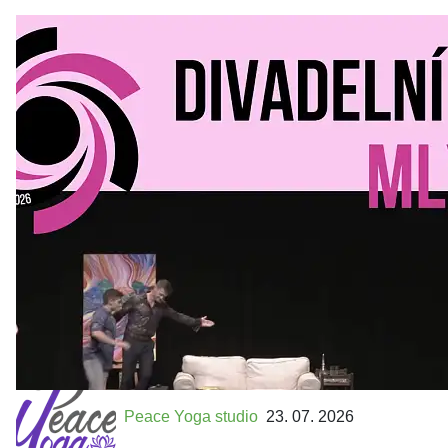
Divadelní Mlýn
30. 07. 2026
Kultura a volný čas
•
Divadelní mlýn. 15. až 18. října KD
MLEJN. Vstupenky již v prodeji.
Přijďte na přátelský festival divadla a inspirace 15. až 18.
října 2026 Vstupenky již v prodeji na GOOUT -
https://divadelnimlyn.cz/vstupenky Představ si čtyři dny
ve...
Peace Yoga studio
23. 07. 2026