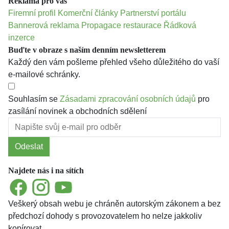
Reklama pro vás
Firemní profil
Komerční články
Partnerství portálu
Bannerová reklama
Propagace restaurace
Řádková
inzerce
Buďte v obraze s naším denním newsletterem
Každý den vám pošleme přehled všeho důležitého do vaší
e-mailové schránky.
Souhlasím se
Zásadami zpracování osobních údajů
pro
zasílání novinek a obchodních sdělení
Odeslat
Najdete nás i na sítích
Facebook
Instagram
YouTube
Veškerý obsah webu je chráněn autorským zákonem a bez
předchozí dohody s provozovatelem ho nelze jakkoliv
kopírovat.