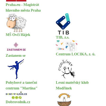
Praha.eu - Magistrát
hlavního města Praha
MŠ Ovčí Hájek
TIB, z.s.
Centrum LOCIKA, z. ú.
Zastanem se
Pohybové a taneční
Lesní mateřský klub
centrum "Martina"
Modřínek
Dobrovolník.cz