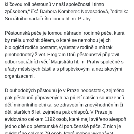
klíčovou roli pěstounů v naší společnosti i tímto
způsobem,“ říká Barbora Komberec Novosadová, ředitelka
Sociálního nadačního fondu hl. m. Prahy.
Pěstounská péče je formou náhradní rodinné péče, která
by měla umožnit dětem, o které se nemohou jejich
biologičtí rodiče postarat, vyrůstat v rodině a mít tak
plnohodnotný život. Program Dnů pěstounství připravil
odbor sociálních věcí Magistrátu hl. m. Prahy společně s
úřady městských částí a s příspěvkovými a neziskovými
organizacemi.
Dlouhodobých pěstounů je v Praze nedostatek, zejména
pak pěstounů připravených na přijetí dalších sourozenců,
dětí minoritního etnika, se zdravotním znevýhodněním či
dětí starších 6 let, zejména pak chlapců. V Praze je
evidováno celkem 1192 osob, které mají svěřeno alespoň
jedno dítě do pěstounské či poručenské péče. Z nich je
evidováno celkem 79 osob, které mohou vykonávat