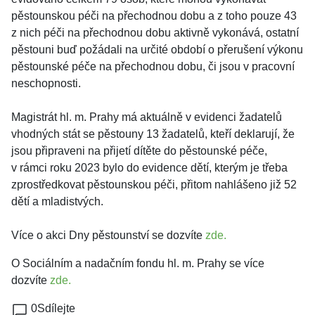
pěstounskou péči na přechodnou dobu a z toho pouze 43
z nich péči na přechodnou dobu aktivně vykonává, ostatní
pěstouni buď požádali na určité období o přerušení výkonu
pěstounské péče na přechodnou dobu, či jsou v pracovní
neschopnosti.
Magistrát hl. m. Prahy má aktuálně v evidenci žadatelů
vhodných stát se pěstouny 13 žadatelů, kteří deklarují, že
jsou připraveni na přijetí dítěte do pěstounské péče,
v rámci roku 2023 bylo do evidence dětí, kterým je třeba
zprostředkovat pěstounskou péči, přitom nahlášeno již 52
dětí a mladistvých.
Více o akci Dny pěstounství se dozvíte
zde.
O Sociálním a nadačním fondu hl. m. Prahy se více
dozvíte
zde.
0
Sdílejte