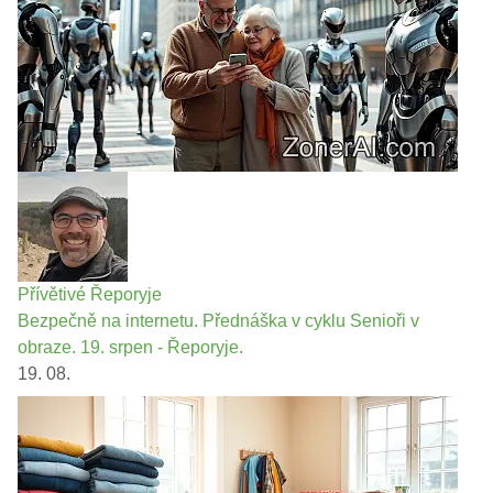
Přívětivé Řeporyje
Bezpečně na internetu. Přednáška v cyklu Senioři v
obraze. 19. srpen - Řeporyje.
19. 08.