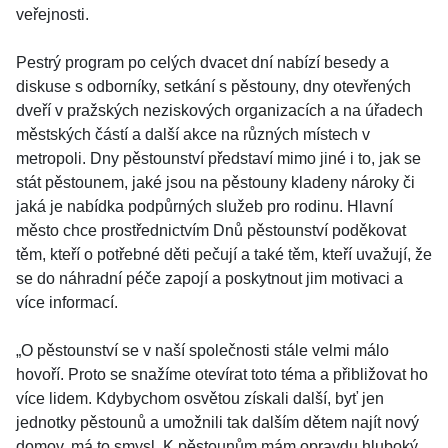
veřejnosti.
Pestrý program po celých dvacet dní nabízí besedy a
diskuse s odborníky, setkání s pěstouny, dny otevřených
dveří v pražských neziskových organizacích a na úřadech
městských částí a další akce na různých místech v
metropoli. Dny pěstounství představí mimo jiné i to, jak se
stát pěstounem, jaké jsou na pěstouny kladeny nároky či
jaká je nabídka podpůrných služeb pro rodinu. Hlavní
město chce prostřednictvím Dnů pěstounství poděkovat
těm, kteří o potřebné děti pečují a také těm, kteří uvažují, že
se do náhradní péče zapojí a poskytnout jim motivaci a
více informací.
„O pěstounství se v naší společnosti stále velmi málo
hovoří. Proto se snažíme otevírat toto téma a přibližovat ho
více lidem. Kdybychom osvětou získali další, byť jen
jednotky pěstounů a umožnili tak dalším dětem najít nový
domov, má to smysl. K pěstounům mám opravdu hluboký