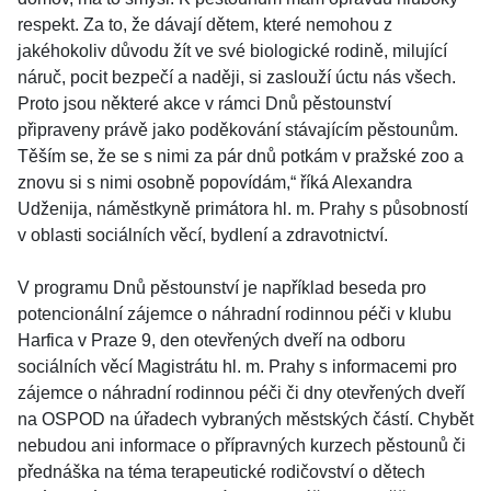
respekt. Za to, že dávají dětem, které nemohou z
jakéhokoliv důvodu žít ve své biologické rodině, milující
náruč, pocit bezpečí a naději, si zaslouží úctu nás všech.
Proto jsou některé akce v rámci Dnů pěstounství
připraveny právě jako poděkování stávajícím pěstounům.
Těším se, že se s nimi za pár dnů potkám v pražské zoo a
znovu si s nimi osobně popovídám,“ říká Alexandra
Udženija, náměstkyně primátora hl. m. Prahy s působností
v oblasti sociálních věcí, bydlení a zdravotnictví.
V programu Dnů pěstounství je například beseda pro
potencionální zájemce o náhradní rodinnou péči v klubu
Harfica v Praze 9, den otevřených dveří na odboru
sociálních věcí Magistrátu hl. m. Prahy s informacemi pro
zájemce o náhradní rodinnou péči či dny otevřených dveří
na OSPOD na úřadech vybraných městských částí. Chybět
nebudou ani informace o přípravných kurzech pěstounů či
přednáška na téma terapeutické rodičovství o dětech