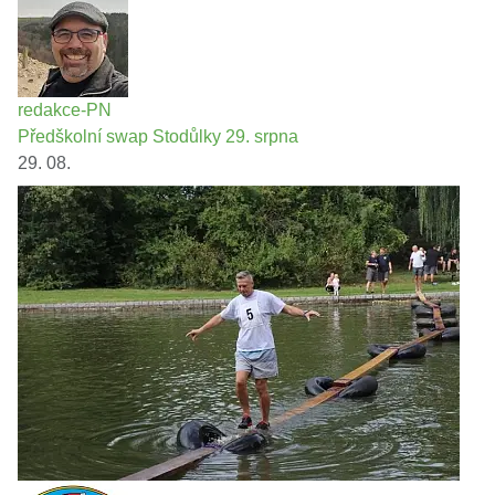
redakce-PN
Předškolní swap Stodůlky 29. srpna
29. 08.