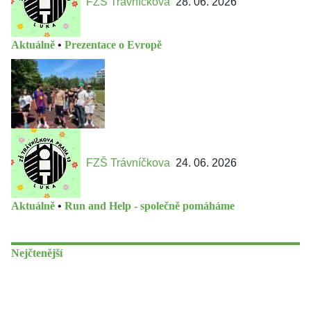
FZŠ Trávníčkova
28. 06. 2026
Aktuálně
•
Prezentace o Evropě
FZŠ Trávníčkova
24. 06. 2026
Aktuálně
•
Run and Help - společně pomáháme
Nejčtenější