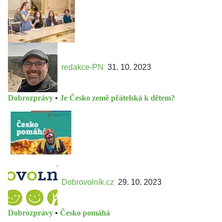
redakce-PN
31. 10. 2023
Dobrozprávy
•
Je Česko země přátelská k dětem?
Dobrovolník.cz
29. 10. 2023
Dobrozprávy
•
Česko pomáhá