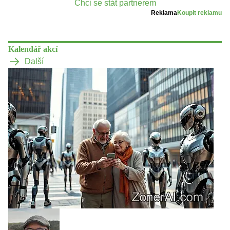
Chci se stát partnerem
Reklama
Koupit reklamu
Kalendář akcí
Další