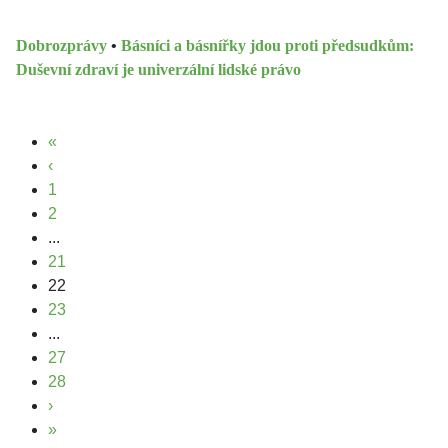
Dobrozprávy
•
Básníci a básnířky jdou proti předsudkům:
Duševní zdraví je univerzální lidské právo
«
‹
1
2
...
21
22
23
...
27
28
›
»