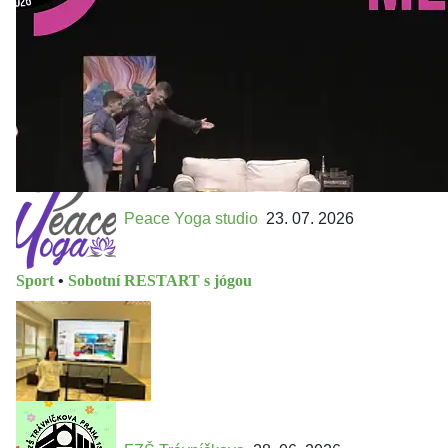
října 2026 Vstupenky již v prodeji na GOOUT -
https://divadelnimlyn.cz/vstupenky Představ si čtyři dny
ve...
Peace Yoga studio
23. 07. 2026
Sport
•
Sobotní RESTART s jógou