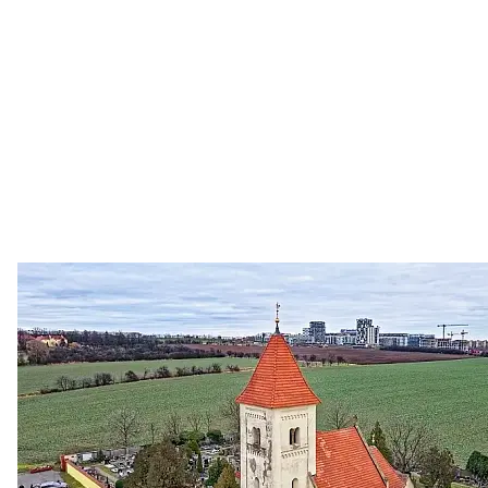
Zastanem se
03. 08. 2026
Politika
•
Volební seriál #02: Nová výstavba v jihozápadním
městě
Jakými nástroji navrhujete vstupovat z pozice ÚMČ Praha
13 do procesů developerské výstavby např. v lokalitě