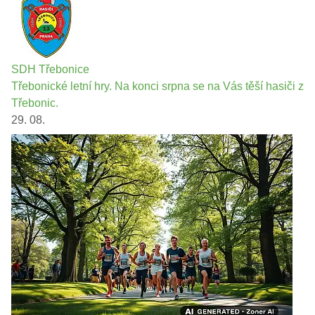
SDH Třebonice
Třebonické letní hry. Na konci srpna se na Vás těší hasiči z
Třebonic.
29. 08.