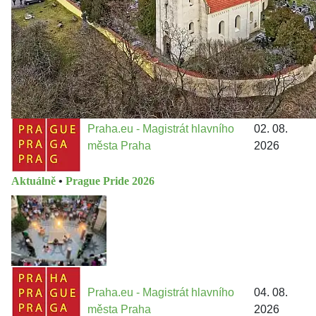
Třebonice a Chaby, kterou umožňuje nově schválený
Metropolitn...
Praha.eu - Magistrát hlavního
02. 08.
města Praha
2026
Aktuálně
•
Prague Pride 2026
Praha.eu - Magistrát hlavního
04. 08.
města Praha
2026