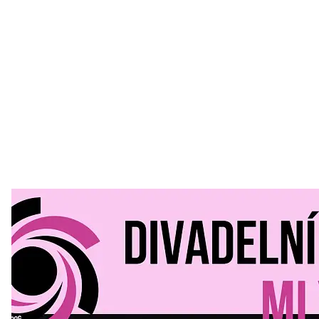
Divadelní Mlýn
30. 07. 2026
Kultura a volný čas
•
Divadelní mlýn. 15. až 18. října KD
MLEJN. Vstupenky již v prodeji.
Přijďte na přátelský festival divadla a inspirace 15. až 18.