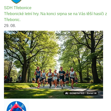
SDH Třebonice
Třebonické letní hry. Na konci srpna se na Vás těší hasiči z
Třebonic.
29. 08.