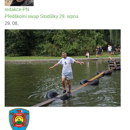
redakce-PN
Předškolní swap Stodůlky 29. srpna
29. 08.