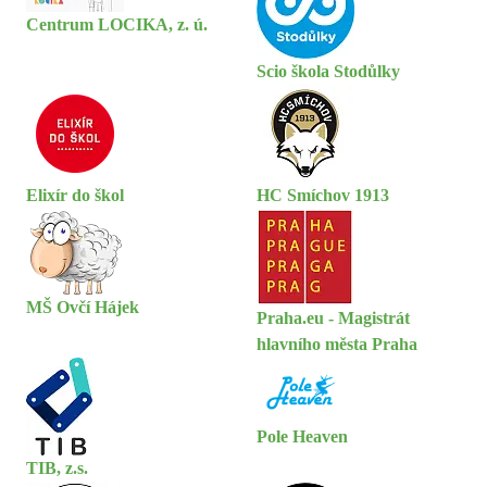
Centrum LOCIKA, z. ú.
Scio škola Stodůlky
Elixír do škol
HC Smíchov 1913
MŠ Ovčí Hájek
Praha.eu - Magistrát
hlavního města Praha
Pole Heaven
TIB, z.s.