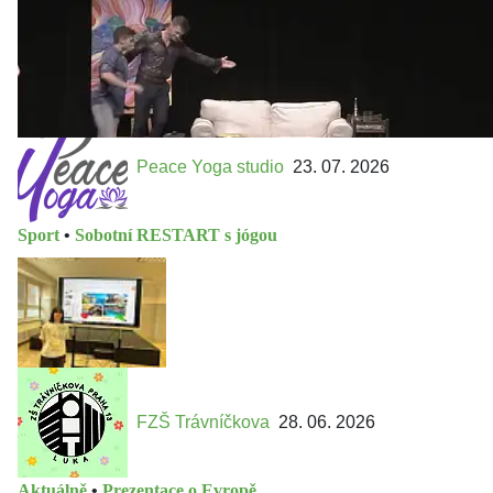
Peace Yoga studio
23. 07. 2026
Sport
•
Sobotní RESTART s jógou
FZŠ Trávníčkova
28. 06. 2026
Aktuálně
•
Prezentace o Evropě