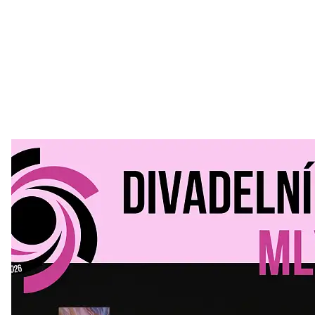
Divadelní Mlýn
30. 07. 2026
Kultura a volný čas
•
Divadelní mlýn. 15. až 18. října KD
MLEJN. Vstupenky již v prodeji.
Přijďte na přátelský festival divadla a inspirace 15. až 18.
října 2026 Vstupenky již v prodeji na GOOUT -
https://divadelnimlyn.cz/vstupenky Představ si čtyři dny
ve...