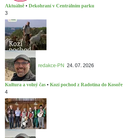
Aktuálně
•
Dekohraní v Centrálním parku
3
redakce-PN
24. 07. 2026
Kultura a volný čas
•
Kozí pochod z Radotína do Kosoře
4