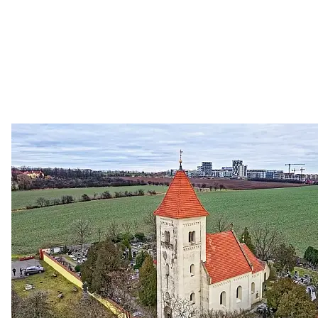
Zastanem se
03. 08. 2026
Politika
•
Volební seriál #02: Nová výstavba v jihozápadním
městě
Jakými nástroji navrhujete vstupovat z pozice ÚMČ Praha
13 do procesů developerské výstavby např. v lokalitě
Třebonice a Chaby, kterou umožňuje nově schválený
Metropolitn...