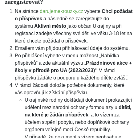
zaregistrovat?
Na stránce
darujemekrouzky.cz
vyberte
Chci požádat
o příspěvek
a následně se zaregistrujte do
systému
Aktivní město
jako občan Ukrajiny a při
registraci zadejte všechny své děti ve věku 3-18 let na
které chcete požádat o příspěvek.
Emailem vám přijdou přihlašovací údaje do systému.
Po přihlášení vyberte v menu možnost „Nabídka
příspěvků“ a zde aktuální výzvu „
Prázdninové akce +
školy v přírodě pro UA (2022/2023)
“. V rámci
příspěvku žádáte o podporu u každého dítěte zvlášť.
V rámci žádosti doložte potřebné dokumenty, které
vás opravňují k získání příspěvku.
Ukrajinské rodiny dokládají dokument prokazující
udělení mezinárodní ochrany formou azylu
dítěti,
na které je žádán příspěvek
, a to vízem za
účelem strpění pobytu, nebo doplňkové ochrany
orgánem veřejné moci České republiky.
V případě, že dokument s vízem neobsahuje