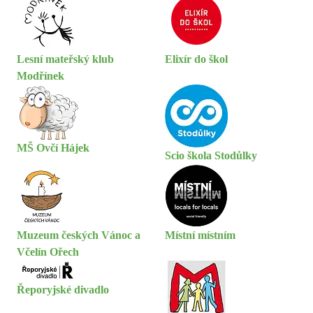
Lesní mateřský klub
Elixír do škol
Modřínek
MŠ Ovčí Hájek
Scio škola Stodůlky
Muzeum českých Vánoc a
Místní místním
Včelín Ořech
Řeporyjské divadlo