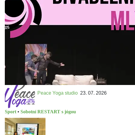
Kultura a volný čas
•
Divadelní mlýn. 15. až 18. října KD
MLEJN. Vstupenky již v prodeji.
Přijďte na přátelský festival divadla a inspirace 15. až 18.
října 2026 Vstupenky již v prodeji na GOOUT -
https://divadelnimlyn.cz/vstupenky Představ si čtyři dny
ve...
Peace Yoga studio
23. 07. 2026
Sport
•
Sobotní RESTART s jógou