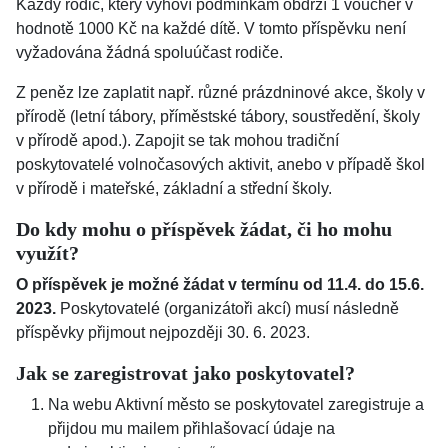
Každý rodič, který vyhoví podmínkám obdrží 1 voucher v
hodnotě 1000 Kč na každé dítě. V tomto příspěvku není
vyžadována žádná spoluúčast rodiče.
Z peněz lze zaplatit např. různé prázdninové akce, školy v
přírodě (letní tábory, příměstské tábory, soustředění, školy
v přírodě apod.). Zapojit se tak mohou tradiční
poskytovatelé volnočasových aktivit, anebo v případě škol
v přírodě i mateřské, základní a střední školy.
Do kdy mohu o příspěvek žádat, či ho mohu
využít?
O příspěvek je možné žádat v termínu od 11.4. do 15.6.
2023.
Poskytovatelé (organizátoři akcí) musí následně
příspěvky přijmout nejpozději 30. 6. 2023.
Jak se zaregistrovat jako poskytovatel?
Na webu Aktivní město se poskytovatel zaregistruje a
přijdou mu mailem přihlašovací údaje na