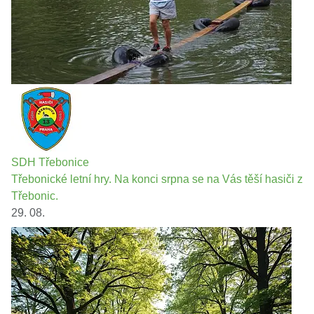
SDH Třebonice
Třebonické letní hry. Na konci srpna se na Vás těší hasiči z
Třebonic.
29. 08.