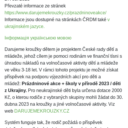
Převzaté informace ze stránek
https://www.darujemekrouzky.cz/prazdninoveakce/
Informace jsou dostupné na stránkách ČRDM také
v
ukrajinském jazyce.
Інформація українською мовою
Darujeme kroužky dětem je projektem České rady dětí a
mládeže, jehož cílem je pomoci rodinám ve finanční tísni s
úhradou nákladů na volnočasové aktivity dětí a mládeže
ve věku 3-18 let. V rámci tohoto projektu je možné získat
příspěvek na podporu výjezdních akcí pro děti a
mládež:
Prázdninové akce + školy v přírodě 2023 / děti
z Ukrajiny.
Pro neukrajinské děti byla určena dotace 2000
Kč, o kterou rodiče z vybraných skupiny mohli žádat do 30.
dubna 2023 na kroužky a jiné volnočasové aktivity. Viz
web
DARUJEMEKROUZKY.CZ
Systém funguje tak, že rodič požádá o příspěvek