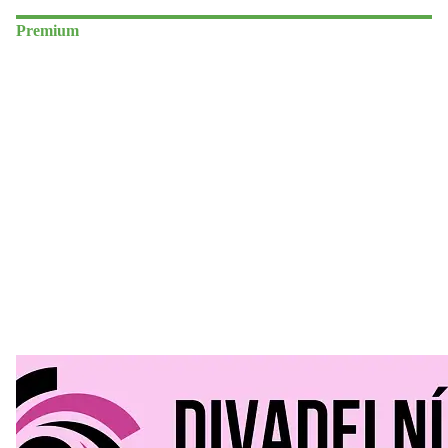
Premium
Divadelní Mlýn
30. 07. 2026