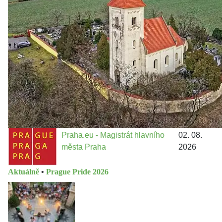
městě
Jakými nástroji navrhujete vstupovat z pozice ÚMČ Praha
13 do procesů developerské výstavby např. v lokalitě
Třebonice a Chaby, kterou umožňuje nově schválený
Metropolitn...
Praha.eu - Magistrát hlavního
02. 08.
města Praha
2026
Aktuálně
•
Prague Pride 2026