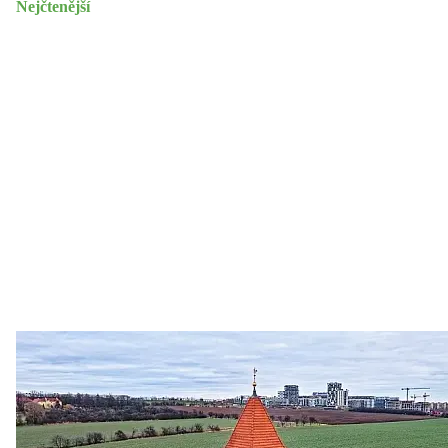
Nejčtenější
Zastanem se
03. 08. 2026
Politika
•
Volební seriál #02: Nová výstavba v jihozápadním