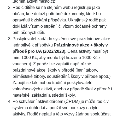
„admin.aktivnimesto.cz“
Rodič dítěte se na stejném webu registruje jako
občan, kde doloží potřebné dokumenty, které ho
opravňují k získání příspěvku. Ukrajinský rodič pak
dokládá vízum o strpění, či vízum dočasné ochrany
přihlášených dětí.
Poskytovatel zadá do systému své prázdninové akce
jednotlivě k příspěvku
Prázdninové akce + školy v
přírodě pro UA (2022/2023).
Cena aktivity musí být
min. 1000 Kč, aby mohlo být hrazeno 1000 Kč z
voucheru). Z peněz lze zaplatit např. různé
prázdninové akce, školy v přírodě (letní tábory,
příměstské tábory, soustředění, školy v přírodě apod.).
Zapojit se tak mohou tradiční poskytovatelé
volnočasových aktivit, anebo v případě škol v přírodě i
mateřské, základní a střední školy.
Po schválení aktivit dárcem (ČRDM) je může rodič v
systému dohledat a použít své poukazy na tyto
aktivity. Rodič neplatí u této výzvy žádnou spoluúčast