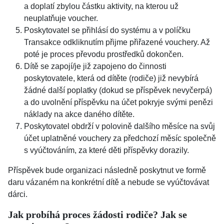
a doplatí zbylou částku aktivity, na kterou už
neuplatňuje voucher.
Poskytovatel se přihlásí do systému a v políčku
Transakce odkliknutím přijme přiřazené vouchery. Až
poté je proces převodu prostředků dokončen.
Dítě se zapojí/je již zapojeno do činnosti
poskytovatele, která od dítěte (rodiče) již nevybírá
žádné další poplatky (dokud se příspěvek nevyčerpá)
a do uvolnění příspěvku na účet pokryje svými penězi
náklady na akce daného dítěte.
Poskytovatel obdrží v polovině dalšího měsíce na svůj
účet uplatněné vouchery za předchozí měsíc společně
s vyúčtováním, za které děti příspěvky dorazily.
Příspěvek bude organizaci následně poskytnut ve formě
daru vázaném na konkrétní dítě a nebude se vyúčtovávat
dárci.
Jak probíhá proces žádosti rodiče? Jak se