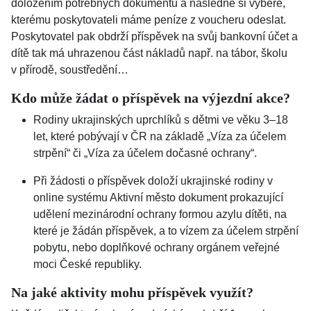
doložením potřebných dokumentů a následně si vybere,
kterému poskytovateli máme peníze z voucheru odeslat.
Poskytovatel pak obdrží příspěvek na svůj bankovní účet a
dítě tak má uhrazenou část nákladů např. na tábor, školu
v přírodě, soustředění…
Kdo může žádat o příspěvek na výjezdní akce?
Rodiny ukrajinských uprchlíků s dětmi ve věku 3–18
let, které pobývají v ČR na základě „Víza za účelem
strpění“ či „Víza za účelem dočasné ochrany“.
Při žádosti o příspěvek doloží ukrajinské rodiny v
online systému Aktivní město dokument prokazující
udělení mezinárodní ochrany formou azylu dítěti, na
které je žádán příspěvek, a to vízem za účelem strpění
pobytu, nebo doplňkové ochrany orgánem veřejné
moci České republiky.
Na jaké aktivity mohu příspěvek využít?