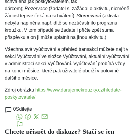
schválená jak poskytovatelem, tak
dárcem);
Rezervace
(žadatel si zažádal o aktivitu, nicméně
žádost teprve čeká na schválení);
Stornovaná
(aktivita
nebyla naplněna např. dítě se nezúčastnilo programu
kroužku. V tom případě se žadateli přičte zpět suma
příspěvku a on ji může uplatnit na jinou aktivitu.)
Všechna svá vyúčtování a přehled transakcí můžete najít v
sekci Vyúčtování ve složce Vyúčtování, aktuální vyúčtování
v administraci sekci Vyúčtování. Vyúčtování probíhá vždy
na konci měsíce, které pak uživatelé obdrží v polovině
dalšího měsíce.
Zdroj obrázku
https://www.darujemekrouzky.cz/hledate-
poskytovatele/
0
Sdílejte
Chcete přispět do diskuze? Stačí se jen