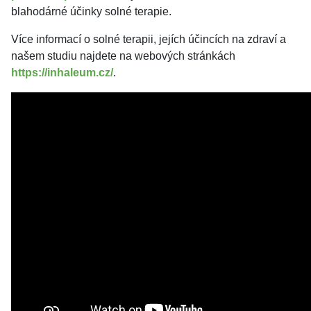
blahodárné účinky solné terapie.
Více informací o solné terapii, jejích účincích na zdraví a
našem studiu najdete na webových stránkách
https://inhaleum.cz/
.