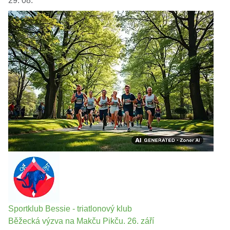
29. 08.
Sportklub Bessie - triatlonový klub
Běžecká výzva na Makču Pikču. 26. září