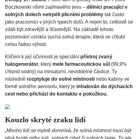
Boczkowski všiml zajímavého jevu –
dělníci pracující v
solných dolech netrpěli plicními problémy
tak často
jako pracovníci v jiných typech dolů. A nejen to, celkově se
zdáli být zdravější a šťastnější. Na základě tohoto
pozorování vznikla suchá solná terapie, která se chlubí
celou řadou výhod.
Klíčem k její účinnosti je speciální
přístroj zvaný
halogenerátor
, který
mele farmaceutickou sůl
(99,9%
chlorid sodný) na miniaturní, neviditelné částice. Ty
následně
rozptyluje do solné místnosti
nebo kabiny ve
formě solného aerosolu, který je
inhalován do dýchacích
cest nebo přichází do kontaktu s pokožkou.
Kouzlo skryté zraku lidí
„Mnoho lidí se mylně domnívá, že solná místnost musí být
plná husté mlhy soli, solných cihel či solných lamp. To ale