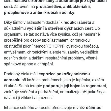
která
nasává cizorodé látky a odstraňuje je z dýchacích
cest
. Zároveň má
protizánětlivé, antibakteriální,
protiplísňové a antimikrobiální účinky
.
Díky těmto vlastnostem dochází k
redukci zánětu
a
důkladnému
vyčištění a otevření dýchacích cest
. Do
organismu se tak dostává více kyslíku, což je nesmírně
prospěšné pro osoby trpící astmatem, chronickou
obstrukční plicní nemocí (CHOPN), cystickou fibrózou,
emfyzémem, chronickými alergiemi, záněty vedlejších
nosních dutin a dalšími respiračními problémy, včetně
spánkové apnoe a chrápání.
Podobný efekt má i
expozice pokožky solnému
aerosolu
při kožních problémech jako je lupénka, ekzém
či akné. Solná terapie
podporuje její hojení a regeneraci
,
zmírňuje svědění a podráždění, normalizuje pH pokožky a
navrací jí vlhkost a pružnost.
Inhalace solného aerosolu představuje rovněž
účinnou