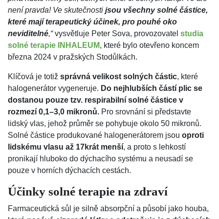
není pravda! Ve skutečnosti
jsou všechny solné částice,
které mají terapeutický účinek, pro pouhé oko
neviditelné
,“
vysvětluje Peter Sova, provozovatel
studia
solné terapie INHALEUM
, které bylo otevřeno koncem
března 2024 v pražských Stodůlkách.
Klíčová je totiž
správná velikost solných částic
, které
halogenerátor vygeneruje.
Do nejhlubších částí plic se
dostanou pouze tzv. respirabilní solné částice v
rozmezí 0,1–3,0 mikronů.
Pro srovnání si představte
lidský vlas, jehož průměr se pohybuje okolo 50 mikronů.
Solné částice produkované halogenerátorem jsou
oproti
lidskému vlasu až 17krát menší
, a proto s lehkostí
pronikají hluboko do dýchacího systému a neusadí se
pouze v horních dýchacích cestách.
Účinky solné terapie na zdraví
Farmaceutická sůl je silně absorpční a působí jako houba,