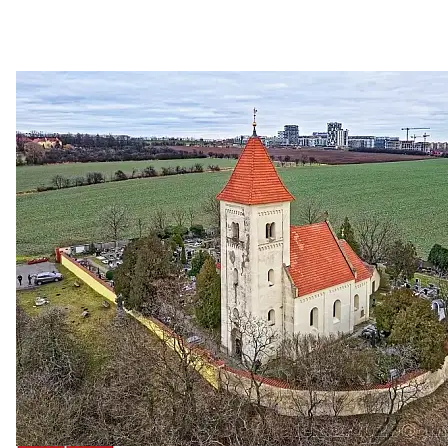
Zastanem se
03. 08. 2026
Politika
•
Volební seriál #02: Nová výstavba v jihozápadním
městě
Jakými nástroji navrhujete vstupovat z pozice ÚMČ Praha
13 do procesů developerské výstavby např. v lokalitě
Třebonice a Chaby, kterou umožňuje nově schválený
Metropolitn...