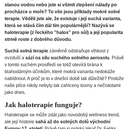
slanou vodou nebo jste si všimli zlepšení nálady po
procházce u moře? To vše jsou příklady mokré solné
terapie. Věděli jste ale, že existuje i její suchá varianta,
která se stává čím dál tím populárnější? Nazývá se
haloterapie (z řeckého "halos" pro sůl) a její popularita
strmě roste z dobrého důvodu.
Suchá solná terapie
záměrně odstraňuje vlhkost z
ovzduší a
sází na sílu suchého solného aerosolu
. Právě
v tomto suchém prostředí se totiž otevírá brána k
blahodárným účinkům, které mokrá varianta nedokáže
nabídnout. A proč je to v dnešní době tak důležité? Protože
naše plíce nikdy nebyly tak zahlceny toxiny a nečistotami
jako dnes.
Jak haloterapie funguje?
Haloterapie se může zdát jako novodobý wellness trend,
ale její historie
sahá až do solných dolů východní
Evropy 17. století
. Právě tam si polský lékař Dr. Feliks