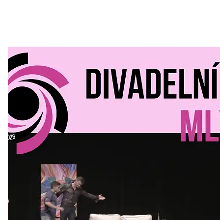
Divadelní Mlýn
30. 07. 2026
Kultura a volný čas
•
Divadelní mlýn. 15. až 18. října KD
MLEJN. Vstupenky již v prodeji.
Přijďte na přátelský festival divadla a inspirace 15. až 18.
října 2026 Vstupenky již v prodeji na GOOUT -
https://divadelnimlyn.cz/vstupenky Představ si čtyři dny
ve...