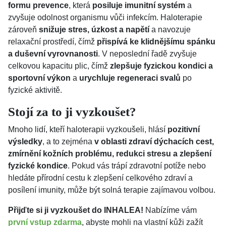
formu prevence
, která
posiluje imunitní systém
a
zvyšuje odolnost organismu vůči infekcím. Haloterapie
zároveň
snižuje stres, úzkost a napětí
a navozuje
relaxační prostředí, čímž
přispívá ke klidnějšímu spánku
a duševní vyrovnanosti
. V neposlední řadě zvyšuje
celkovou kapacitu plic, čímž
zlepšuje fyzickou kondici a
sportovní výkon
a
urychluje regeneraci svalů
po
fyzické aktivitě.
Stojí za to ji vyzkoušet?
Mnoho lidí, kteří haloterapii vyzkoušeli, hlásí
pozitivní
výsledky
, a to zejména
v oblasti zdraví dýchacích cest,
zmírnění kožních problému, redukci stresu a zlepšení
fyzické kondice
. Pokud vás trápí zdravotní potíže nebo
hledáte přírodní cestu k zlepšení celkového zdraví a
posílení imunity, může být solná terapie zajímavou volbou.
Přijďte si ji vyzkoušet do INHALEA!
Nabízíme vám
první vstup zdarma
, abyste mohli na vlastní kůži zažít