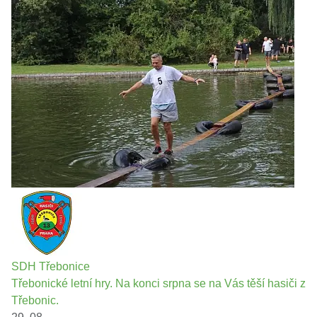
SDH Třebonice
Třebonické letní hry. Na konci srpna se na Vás těší hasiči z
Třebonic.