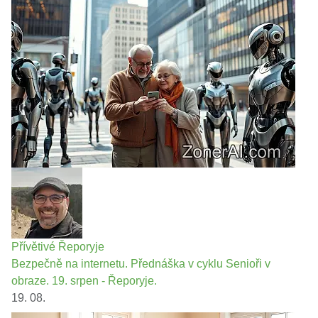
Přívětivé Řeporyje
Bezpečně na internetu. Přednáška v cyklu Senioři v
obraze. 19. srpen - Řeporyje.
19. 08.