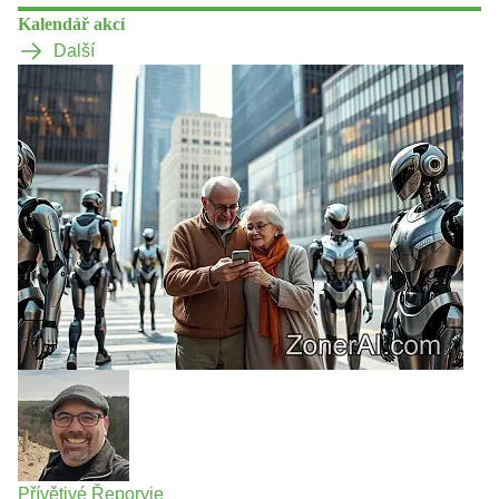
Kalendář akcí
Další
Přívětivé Řeporyje