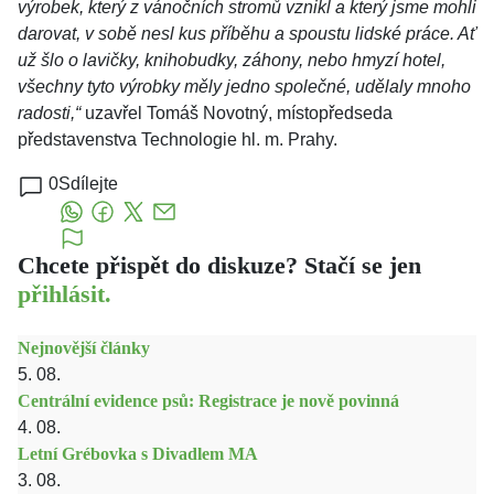
výrobek, který z vánočních stromů vznikl a který jsme mohli
darovat, v sobě nesl kus příběhu a spoustu lidské práce. Ať
už šlo o lavičky, knihobudky, záhony, nebo hmyzí hotel,
všechny tyto výrobky měly jedno společné, udělaly mnoho
radosti,“
uzavřel Tomáš Novotný, místopředseda
představenstva Technologie hl. m. Prahy.
0
Sdílejte
Chcete přispět do diskuze? Stačí se jen
přihlásit.
Nejnovější články
5. 08.
Centrální evidence psů: Registrace je nově povinná
4. 08.
Letní Grébovka s Divadlem MA
3. 08.