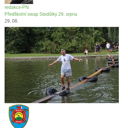
redakce-PN
Předškolní swap Stodůlky 29. srpna
29. 08.