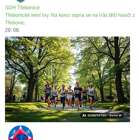
SDH Třebonice
Třebonické letní hry. Na konci srpna se na Vás těší hasiči z
Třebonic.
29. 08.