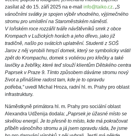
zasílat až do 15. září 2025 na e-mail
info@taiko.cz
.
„S
vánočními svátky je spojen výběr vhodného, výjimečného
stromu pro umístění na Staroměstském náměstí.
V loňském roce rozzářil tváře návštěvníků smrk z obce
Krompach v Lužických horách a jeho dřevo, jako již
tradičně, našlo po svátcích uplatnění. Studenti z SOŠ
Jarov z něj vyrobili hmyzí domek, který se symbolicky vrátil
zpět do Krompachu, domek s voliérou pro křečky a také
lavičky a žebříky, které teď slouží klientům Dětského centra
Paprsek v Praze 9. Tímto způsobem dáváme stromu nový
život a přinášíme radost tam, kde je to opravdu
potřeba,“
uvedl Michal Hroza, radní hl. m. Prahy pro oblast
infrastruktury.
Náměstkyně primátora hl. m. Prahy pro sociální oblast
Alexandra Udženija dodala:
„Paprsek je úžasné místo se
skvělou energií. Je to přesně to místo, kde má pokračovat
příběh vánočního stromu a já jsem opravdu ráda, že jsme
ho pro darování výrobků z něj vybrali. Jestli má někde