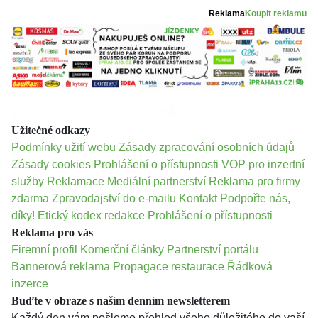
Reklama
Koupit reklamu
Užitečné odkazy
Podmínky užití webu
Zásady zpracování osobních údajů
Zásady cookies
Prohlášení o přístupnosti
VOP pro inzertní
služby
Reklamace
Mediální partnerství
Reklama pro firmy
zdarma
Zpravodajství do e-mailu
Kontakt
Podpořte nás,
díky!
Etický kodex redakce
Prohlášení o přístupnosti
Reklama pro vás
Firemní profil
Komerční články
Partnerství portálu
Bannerová reklama
Propagace restaurace
Řádková
inzerce
Buďte v obraze s naším denním newsletterem
Každý den vám pošleme přehled všeho důležitého do vaší