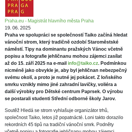
Praha.eu - Magistrát hlavního města Praha
19. 06. 2025
Praha ve spolupráci se společností Taiko začíná hledat
vánoční strom, který tradičně ozdobí Staroměstské
náměstí. Tipy na dominantu pražských Vánoc včetně
popisu a fotografie jehličnanu mohou zájemci zasílat
až do 15. září 2025 na e-mail
info@taiko.cz
. Podmínkou
nicméně jako obvykle je, aby byl jehličnan nebezpečný
svému okolí, a proto je nutné jej pokácet. Z loňského
smrku vznikly mimo jiné zahradní lavičky, voliéra a
další výrobky pro Dětské centrum Paprsek. O výrobu
se postarali studenti Střední odborné školy Jarov.
Soutěž Hledá se strom vyhlašuje organizátor trhů,
společnost Taiko, letos již popatnácté. Loni takto dorazilo
rekordních 45 tipů na tradiční vánoční smrk. Podněty
včetně popisu a fotografie jehličnanu mohou zájemci