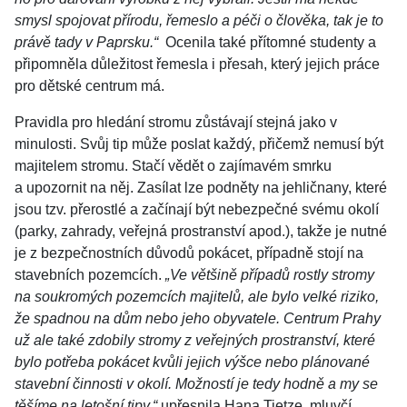
smysl spojovat přírodu, řemeslo a péči o člověka, tak je to
právě tady v Paprsku.“
Ocenila také přítomné studenty a
připomněla důležitost řemesla i přesah, který jejich práce
pro dětské centrum má.
Pravidla pro hledání stromu zůstávají stejná jako v
minulosti. Svůj tip může poslat každý, přičemž nemusí být
majitelem stromu. Stačí vědět o zajímavém smrku
a upozornit na něj. Zasílat lze podněty na jehličnany, které
jsou tzv. přerostlé a začínají být nebezpečné svému okolí
(parky, zahrady, veřejná prostranství apod.), takže je nutné
je z bezpečnostních důvodů pokácet, případně stojí na
stavebních pozemcích.
„Ve většině případů rostly stromy
na soukromých pozemcích majitelů, ale bylo velké riziko,
že spadnou na dům nebo jeho obyvatele. Centrum Prahy
už ale také zdobily stromy z veřejných prostranství, které
bylo potřeba pokácet kvůli jejich výšce nebo plánované
stavební činnosti v okolí. Možností je tedy hodně a my se
těšíme na letošní tipy,“
upřesnila Hana Tietze, mluvčí