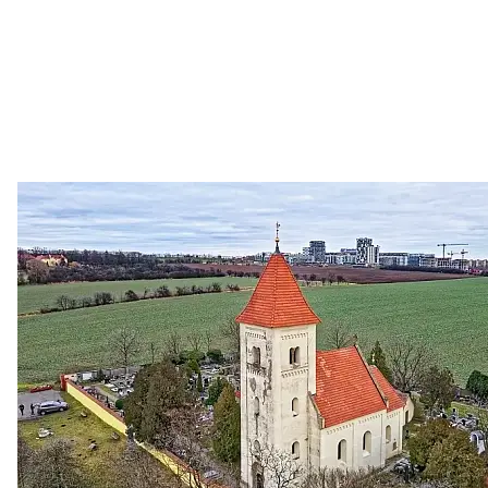
Zastanem se
03. 08. 2026
Politika
•
Volební seriál #02: Nová výstavba v jihozápadním
městě
Jakými nástroji navrhujete vstupovat z pozice ÚMČ Praha
13 do procesů developerské výstavby např. v lokalitě
Třebonice a Chaby, kterou umožňuje nově schválený
Metropolitn...