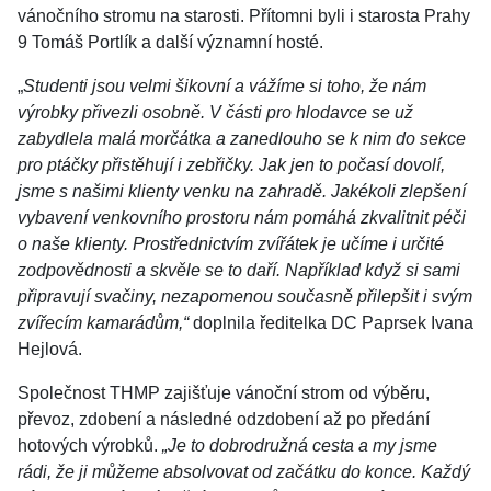
vánočního stromu na starosti. Přítomni byli i starosta Prahy
9 Tomáš Portlík a další významní hosté.
„
Studenti jsou velmi šikovní a vážíme si toho, že nám
výrobky přivezli osobně. V části pro hlodavce se už
zabydlela malá morčátka a zanedlouho se k nim do sekce
pro ptáčky přistěhují i zebřičky. Jak jen to počasí dovolí,
jsme s našimi klienty venku na zahradě. Jakékoli zlepšení
vybavení venkovního prostoru nám pomáhá zkvalitnit péči
o naše klienty. Prostřednictvím zvířátek je učíme i určité
zodpovědnosti a skvěle se to daří. Například když si sami
připravují svačiny, nezapomenou současně přilepšit i svým
zvířecím kamarádům,“
doplnila ředitelka DC Paprsek Ivana
Hejlová.
Společnost THMP zajišťuje vánoční strom od výběru,
převoz, zdobení a následné odzdobení až po předání
hotových výrobků.
„Je to dobrodružná cesta a my jsme
rádi, že ji můžeme absolvovat od začátku do konce. Každý