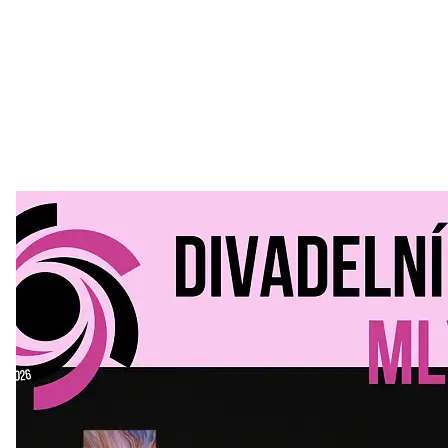
Divadelní Mlýn
30. 07. 2026
Kultura a volný čas
•
Divadelní mlýn. 15. až 18. října KD
MLEJN. Vstupenky již v prodeji.
Přijďte na přátelský festival divadla a inspirace 15. až 18.
října 2026 Vstupenky již v prodeji na GOOUT -
https://divadelnimlyn.cz/vstupenky Představ si čtyři dny
ve...