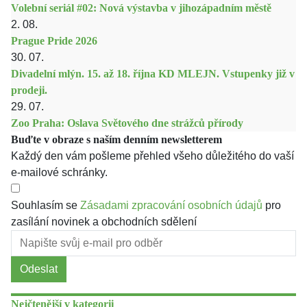
Volební seriál #02: Nová výstavba v jihozápadním městě
2. 08.
Prague Pride 2026
30. 07.
Divadelní mlýn. 15. až 18. října KD MLEJN. Vstupenky již v
prodeji.
29. 07.
Zoo Praha: Oslava Světového dne strážců přírody
Buďte v obraze s naším denním newsletterem
Každý den vám pošleme přehled všeho důležitého do vaší
e-mailové schránky.
Souhlasím se
Zásadami zpracování osobních údajů
pro
zasílání novinek a obchodních sdělení
Odeslat
Nejčtenější v kategorii