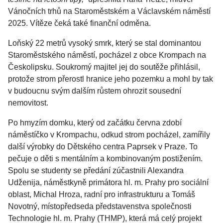
Vánočních trhů na Staroměstském a Václavském náměstí
2025. Vítěze čeká také finanční odměna.
Loňský 22 metrů vysoký smrk, který se stal dominantou
Staroměstského náměstí, pocházel z obce Krompach na
Českolipsku. Soukromý majitel jej do soutěže přihlásil,
protože strom přerostl hranice jeho pozemku a mohl by tak
v budoucnu svým dalším růstem ohrozit sousední
nemovitost.
Po hmyzím domku, který od začátku června zdobí
náměstíčko v Krompachu, odkud strom pocházel, zamířily
další výrobky do Dětského centra Paprsek v Praze. To
pečuje o děti s mentálním a kombinovaným postižením.
Spolu se studenty se předání zúčastnili Alexandra
Udženija, náměstkyně primátora hl. m. Prahy pro sociální
oblast, Michal Hroza, radní pro infrastrukturu a Tomáš
Novotný, místopředseda představenstva společnosti
Technologie hl. m. Prahy (THMP), která má celý projekt