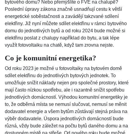
bytového domu? Nebo přemýšlíte o FVE na chalupě?
Poslední úpravy zákona značně usnadňují cestu k větší
energetické soběstačnosti a zavádějí takzvané sdílení
elektřiny. Již nyní můžete sdílet elektřinu v rámci bytového
domu do jednotlivých bytů a od roku 2024 bude možné si
elektřinu poslat z chalupy například do bytu, a tak lépe
využít fotovoltaiku na chatě, když tam zrovna nejste.
Co je komunitní energetika?
Od roku 2023 je možné u fotovoltaiky na bytovém domě
sdílet elektřinu do jednotlivých bytových jednotek. To
umožňuje snížit náklady nejen pro společné prostory, které
mají často nízkou spotřebu, ale i razantně snížit spotřebu
jednotlivých domácností. Výhodou komunitní energetiky je
to, že odběrná místa se nemusí slučovat, nemusí se měnit
dodavatel energie a všem bytům zůstávají stejná práva na
výběr dodavatele. Úspora jednotlivých domácností bude
různá, vždy bude záležet na počtu bytů daného domu a na
dostupném místě na střeše. Od nového roku bude možné