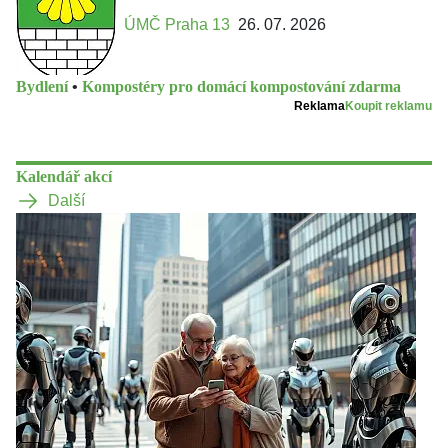
ÚMČ Praha 13
26. 07. 2026
Bydlení
•
Kompostéry pro domácí kompostování zdarma
Reklama
Koupit reklamu
Kalendář akcí
Další