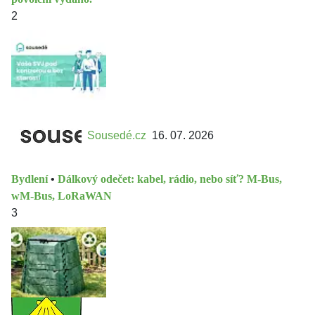
2
Sousedé.cz
16. 07. 2026
Bydlení
•
Dálkový odečet: kabel, rádio, nebo síť? M-Bus,
wM-Bus, LoRaWAN
3