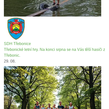
SDH Třebonice
Třebonické letní hry. Na konci srpna se na Vás těší hasiči z
Třebonic.
29. 08.