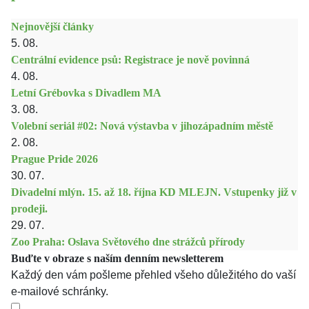
Nejnovější články
5. 08.
Centrální evidence psů: Registrace je nově povinná
4. 08.
Letní Grébovka s Divadlem MA
3. 08.
Volební seriál #02: Nová výstavba v jihozápadním městě
2. 08.
Prague Pride 2026
30. 07.
Divadelní mlýn. 15. až 18. října KD MLEJN. Vstupenky již v
prodeji.
29. 07.
Zoo Praha: Oslava Světového dne strážců přírody
Buďte v obraze s naším denním newsletterem
Každý den vám pošleme přehled všeho důležitého do vaší
e-mailové schránky.