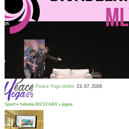
Kultura a volný čas
•
Divadelní mlýn. 15. až 18. října KD
MLEJN. Vstupenky již v prodeji.
Přijďte na přátelský festival divadla a inspirace 15. až 18.
října 2026 Vstupenky již v prodeji na GOOUT -
https://divadelnimlyn.cz/vstupenky Představ si čtyři dny
ve...
Peace Yoga studio
23. 07. 2026
Sport
•
Sobotní RESTART s jógou