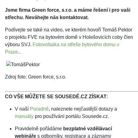
Jsme firma Green force, s.r.o. a máme řešení i pro vaši
střechu. Neváhejte nás kontaktovat.
Podívejte se také na video, ve kterém hovoří Tomáš Pektor
o projektu FVE na bytovém domě v Holešovicích coby člen
výboru SVJ.
Fotovoltaika na střeše bytového domu v
Praze.
.
Zdroj foto: Green force, s.r.o.
________________________________________________
CO VŠE MŮŽETE SE SOUSEDÉ.CZ ZÍSKAT
:
V naší
Poradně
, naleznete nejčastější dotazy a
manuály
pro používání portálu Sousede.cz.
Pravidelně pořádáme
bezplatné vzdělávací
webináře
s odborníky, registrace a záznamy