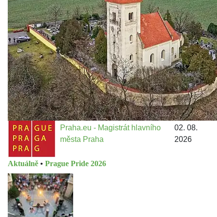
městě
Jakými nástroji navrhujete vstupovat z pozice ÚMČ Praha
13 do procesů developerské výstavby např. v lokalitě
Třebonice a Chaby, kterou umožňuje nově schválený
Metropolitn...
Praha.eu - Magistrát hlavního
02. 08.
města Praha
2026
Aktuálně
•
Prague Pride 2026