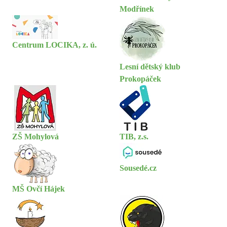
Modřínek
Centrum LOCIKA, z. ú.
Lesní dětský klub
Prokopáček
ZŠ Mohylová
TIB, z.s.
Sousedé.cz
MŠ Ovčí Hájek