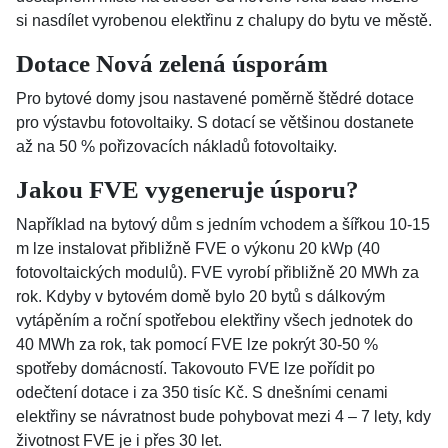
si nasdílet vyrobenou elektřinu z chalupy do bytu ve městě.
Dotace Nová zelená úsporám
Pro bytové domy jsou nastavené poměrně štědré dotace
pro výstavbu fotovoltaiky. S dotací se většinou dostanete
až na 50 % pořizovacích nákladů fotovoltaiky.
Jakou FVE vygeneruje úsporu?
Například na bytový dům s jedním vchodem a šířkou 10-15
m lze instalovat přibližně FVE o výkonu 20 kWp (40
fotovoltaických modulů). FVE vyrobí přibližně 20 MWh za
rok. Kdyby v bytovém domě bylo 20 bytů s dálkovým
vytápěním a roční spotřebou elektřiny všech jednotek do
40 MWh za rok, tak pomocí FVE lze pokrýt 30-50 %
spotřeby domácností. Takovouto FVE lze pořídit po
odečtení dotace i za 350 tisíc Kč. S dnešními cenami
elektřiny se návratnost bude pohybovat mezi 4 – 7 lety, kdy
životnost FVE je i přes 30 let.