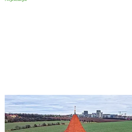
Zastanem se
03. 08. 2026
Politika
•
Volební seriál #02: Nová výstavba v jihozápadním