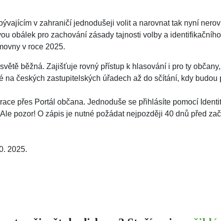
ajícím v zahraničí jednodušeji volit a narovnat tak nyní nero
 obálek pro zachování zásady tajnosti volby a identifikačního 
movny v roce 2025.
tě běžná. Zajišťuje rovný přístup k hlasování i pro ty občany, 
é na českých zastupitelských úřadech až do sčítání, kdy budou 
trace přes Portál občana. Jednoduše se přihlásíte pomocí Ident
le pozor! O zápis je nutné požádat nejpozději 40 dnů před začá
0. 2025.