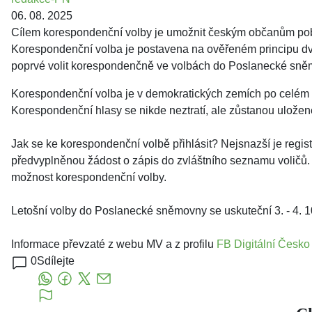
06. 08. 2025
Cílem korespondenční volby je umožnit českým občanům pobýv
Korespondenční volba je postavena na ověřeném principu dvou
poprvé volit korespondenčně ve volbách do Poslanecké sně
Korespondenční volba je v demokratických zemích po celém svě
Korespondenční hlasy se nikde neztratí, ale zůstanou uložen
Jak se ke korespondenční volbě přihlásit? Nejsnazší je regis
předvyplněnou žádost o zápis do zvláštního seznamu voličů. A
možnost korespondenční volby.
Letošní volby do Poslanecké sněmovny se uskuteční 3. - 4. 1
Informace převzaté z webu MV a z profilu
FB Digitální Česko
0
Sdílejte