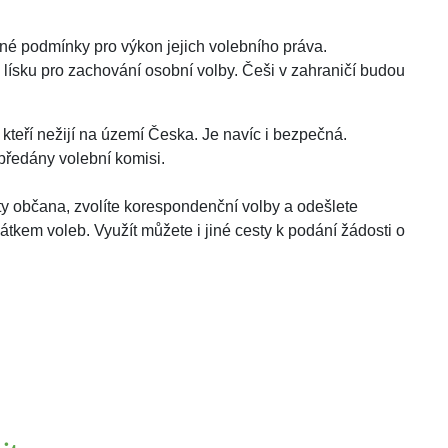
vné podmínky pro výkon jejich volebního práva.
lísku pro zachování osobní volby. Češi v zahraničí budou
kteří nežijí na území Česka. Je navíc i bezpečná.
předány volební komisi.
ity občana, zvolíte korespondenční volby a odešlete
tkem voleb. Využít můžete i jiné cesty k podání žádosti o