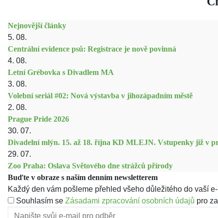
Ch
Nejnovější články
5. 08.
Centrální evidence psů: Registrace je nově povinná
4. 08.
Letní Grébovka s Divadlem MA
3. 08.
Volební seriál #02: Nová výstavba v jihozápadním městě
2. 08.
Prague Pride 2026
30. 07.
Divadelní mlýn. 15. až 18. října KD MLEJN. Vstupenky již v pr
29. 07.
Zoo Praha: Oslava Světového dne strážců přírody
Buďte v obraze s naším denním newsletterem
Každý den vám pošleme přehled všeho důležitého do vaší e-
Souhlasím se
Zásadami zpracování osobních údajů
pro za