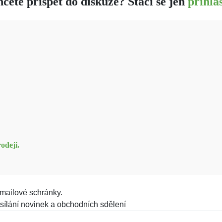
cete přispět do diskuze? Stačí se jen
přihlás
odeji.
mailové schránky.
sílání novinek a obchodních sdělení