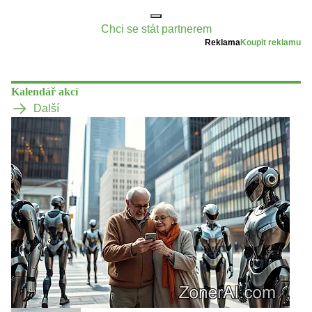
Chci se stát partnerem
Reklama
Koupit reklamu
Kalendář akcí
Další