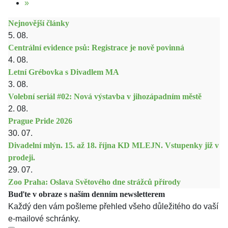
»
Nejnovější články
5. 08.
Centrální evidence psů: Registrace je nově povinná
4. 08.
Letní Grébovka s Divadlem MA
3. 08.
Volební seriál #02: Nová výstavba v jihozápadním městě
2. 08.
Prague Pride 2026
30. 07.
Divadelní mlýn. 15. až 18. října KD MLEJN. Vstupenky již v
prodeji.
29. 07.
Zoo Praha: Oslava Světového dne strážců přírody
Buďte v obraze s naším denním newsletterem
Každý den vám pošleme přehled všeho důležitého do vaší
e-mailové schránky.