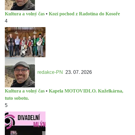
Kultura a volný čas
•
Kozí pochod z Radotína do Kosoře
4
redakce-PN
23. 07. 2026
Kultura a volný čas
•
Kapela MOTOVIDLO. Kuželkárna,
tuto sobotu.
5