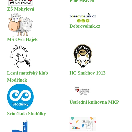
Pole Heaven
ZŠ Mohylová
Dobrovolník.cz
MŠ Ovčí Hájek
Lesní mateřský klub
HC Smíchov 1913
Modřínek
Ústřední knihovna MKP
Scio škola Stodůlky