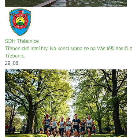
SDH Třebonice
Třebonické letní hry. Na konci srpna se na Vás těší hasiči z
Třebonic.
29. 08.