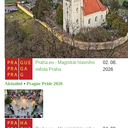
13 do procesů developerské výstavby např. v lokalitě
Třebonice a Chaby, kterou umožňuje nově schválený
Metropolitn...
Praha.eu - Magistrát hlavního
02. 08.
města Praha
2026
Aktuálně
•
Prague Pride 2026