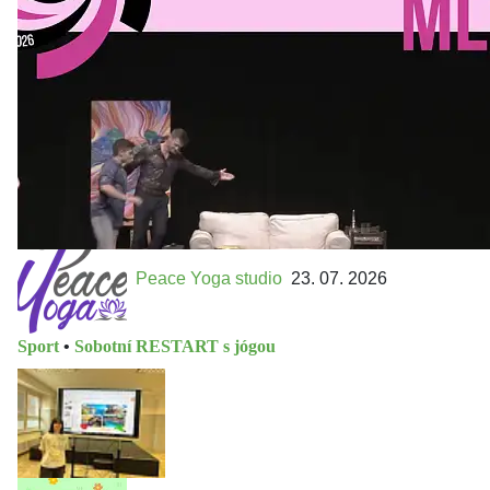
Přijďte na přátelský festival divadla a inspirace 15. až 18.
října 2026 Vstupenky již v prodeji na GOOUT -
https://divadelnimlyn.cz/vstupenky Představ si čtyři dny
ve...
Peace Yoga studio
23. 07. 2026
Sport
•
Sobotní RESTART s jógou