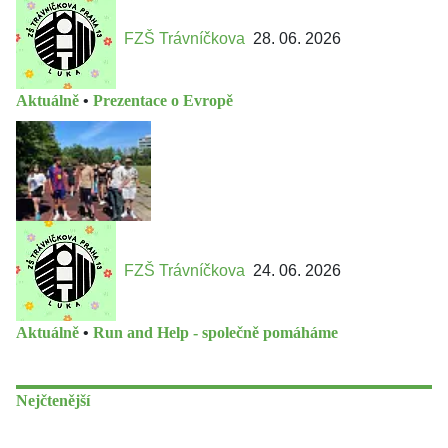
FZŠ Trávníčkova
28. 06. 2026
Aktuálně
•
Prezentace o Evropě
FZŠ Trávníčkova
24. 06. 2026
Aktuálně
•
Run and Help - společně pomáháme
Nejčtenější