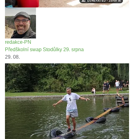
redakce-PN
Předškolní swap Stodůlky 29. srpna
29. 08.