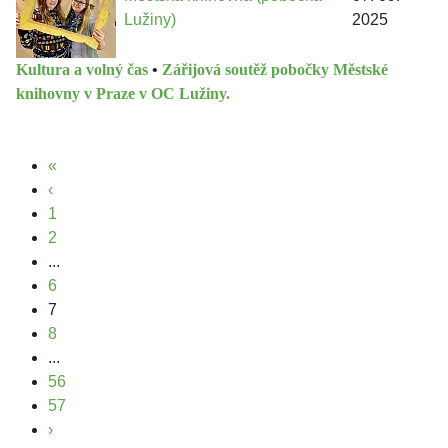
Lužiny)
2025
Kultura a volný čas
•
Zářijová soutěž pobočky Městské
knihovny v Praze v OC Lužiny.
«
‹
1
2
...
6
7
8
...
56
57
›