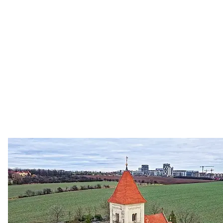
Zastanem se
03. 08. 2026
Politika
•
Volební seriál #02: Nová výstavba v jihozápadním
městě
Jakými nástroji navrhujete vstupovat z pozice ÚMČ Praha