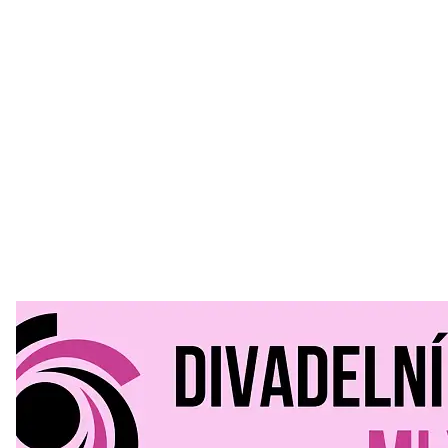
Divadelní Mlýn
30. 07. 2026
Kultura a volný čas
•
Divadelní mlýn. 15. až 18. října KD
MLEJN. Vstupenky již v prodeji.