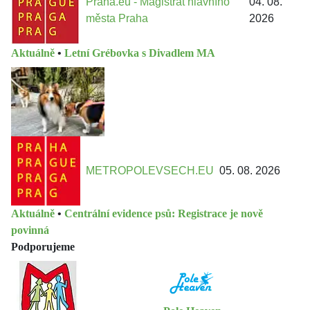
Praha.eu - Magistrát hlavního
04. 08.
města Praha
2026
Aktuálně
•
Letní Grébovka s Divadlem MA
METROPOLEVSECH.EU
05. 08. 2026
Aktuálně
•
Centrální evidence psů: Registrace je nově
povinná
Podporujeme