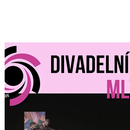
Divadelní Mlýn
30. 07. 2026
Kultura a volný čas
•
Divadelní mlýn. 15. až 18. října KD
MLEJN. Vstupenky již v prodeji.
Přijďte na přátelský festival divadla a inspirace 15. až 18.
října 2026 Vstupenky již v prodeji na GOOUT -
https://divadelnimlyn.cz/vstupenky Představ si čtyři dny
ve...