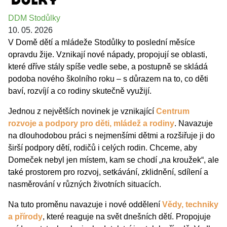
DDM Stodůlky
10. 05. 2026
V Domě dětí a mládeže Stodůlky to poslední měsíce
opravdu žije. Vznikají nové nápady, propojují se oblasti,
které dříve stály spíše vedle sebe, a postupně se skládá
podoba nového školního roku – s důrazem na to, co děti
baví, rozvíjí a co rodiny skutečně využijí.
Jednou z největších novinek je vznikající
Centrum
rozvoje a podpory pro děti, mládež a rodiny
. Navazuje
na dlouhodobou práci s nejmenšími dětmi a rozšiřuje ji do
širší podpory dětí, rodičů i celých rodin. Chceme, aby
Domeček nebyl jen místem, kam se chodí „na kroužek“, ale
také prostorem pro rozvoj, setkávání, zklidnění, sdílení a
nasměrování v různých životních situacích.
Na tuto proměnu navazuje i nové oddělení
Vědy, techniky
a přírody
, které reaguje na svět dnešních dětí. Propojuje