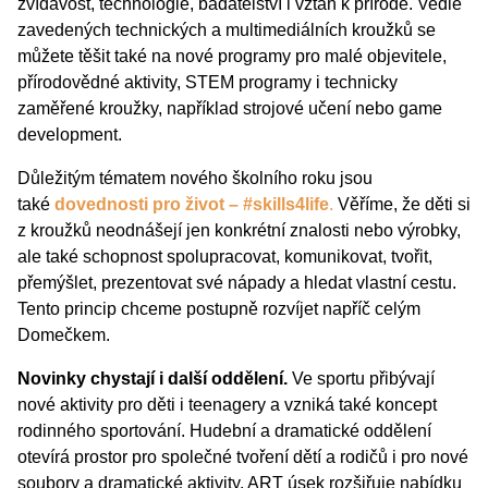
zvídavost, technologie, badatelství i vztah k přírodě. Vedle
zavedených technických a multimediálních kroužků se
můžete těšit také na nové programy pro malé objevitele,
přírodovědné aktivity, STEM programy i technicky
zaměřené kroužky, například strojové učení nebo game
development.
Důležitým tématem nového školního roku jsou
také
dovednosti pro život – #skills4life
.
Věříme, že děti si
z kroužků neodnášejí jen konkrétní znalosti nebo výrobky,
ale také schopnost spolupracovat, komunikovat, tvořit,
přemýšlet, prezentovat své nápady a hledat vlastní cestu.
Tento princip chceme postupně rozvíjet napříč celým
Domečkem.
Novinky chystají i další oddělení.
Ve sportu přibývají
nové aktivity pro děti i teenagery a vzniká také koncept
rodinného sportování. Hudební a dramatické oddělení
otevírá prostor pro společné tvoření dětí a rodičů i pro nové
soubory a dramatické aktivity. ART úsek rozšiřuje nabídku