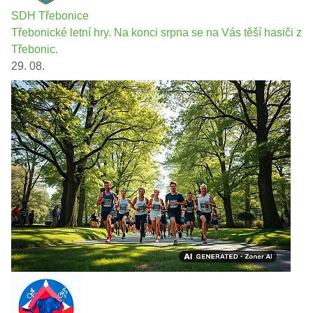
SDH Třebonice
Třebonické letní hry. Na konci srpna se na Vás těší hasiči z
Třebonic.
29. 08.