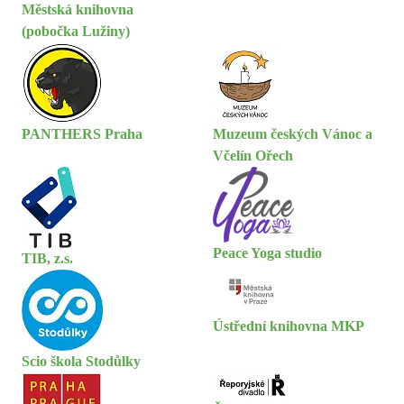
Městská knihovna
(pobočka Lužiny)
PANTHERS Praha
Muzeum českých Vánoc a
Včelín Ořech
Peace Yoga studio
TIB, z.s.
Ústřední knihovna MKP
Scio škola Stodůlky