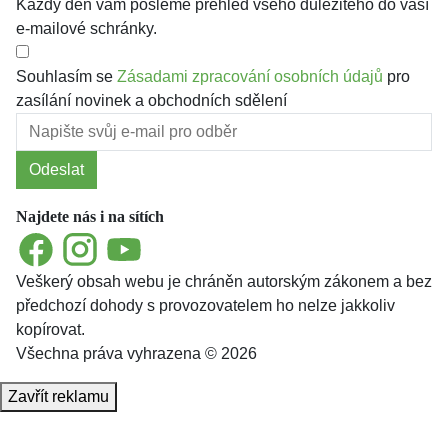
Každý den vám pošleme přehled všeho důležitého do vaší
e-mailové schránky.
Souhlasím se
Zásadami zpracování osobních údajů
pro
zasílání novinek a obchodních sdělení
Odeslat
Najdete nás i na sítích
Facebook
Instagram
YouTube
Veškerý obsah webu je chráněn autorským zákonem a bez
předchozí dohody s provozovatelem ho nelze jakkoliv
kopírovat.
Všechna práva vyhrazena © 2026
Zavřít reklamu