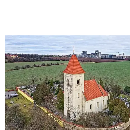
Zastanem se
03. 08. 2026
Politika
•
Volební seriál #02: Nová výstavba v jihozápadním
městě
Jakými nástroji navrhujete vstupovat z pozice ÚMČ Praha
13 do procesů developerské výstavby např. v lokalitě
Třebonice a Chaby, kterou umožňuje nově schválený
Metropolitn...