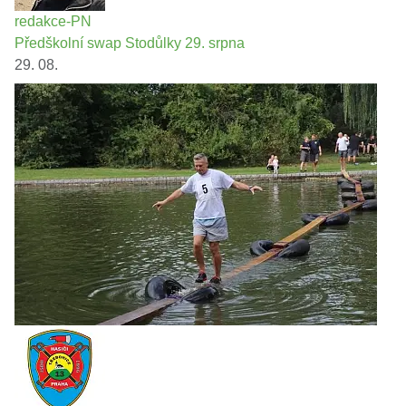
redakce-PN
Předškolní swap Stodůlky 29. srpna
29. 08.