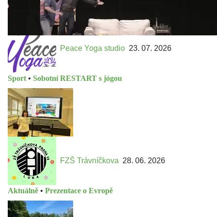
Peace Yoga studio
23. 07. 2026
Sport
•
Sobotní RESTART s jógou
FZŠ Trávníčkova
28. 06. 2026
Aktuálně
•
Prezentace o Evropě