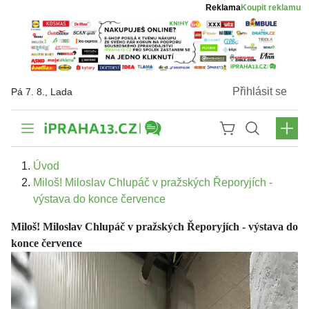
Reklama
Koupit reklamu
Přihlásit se
Pá 7. 8., Lada
Úvod
Miloš! Miloslav Chlupáč v pražských Řeporyjích -
výstava do konce července
Miloš! Miloslav Chlupáč v pražských Řeporyjích - výstava do
konce července