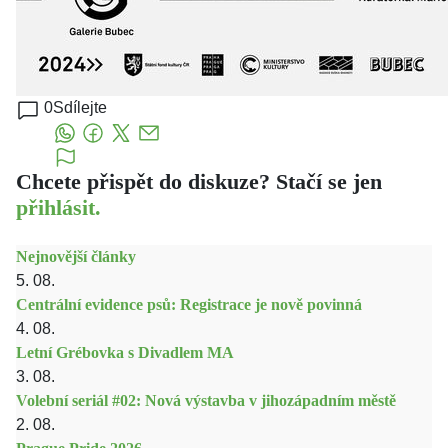
0
Sdílejte
Chcete přispět do diskuze? Stačí se jen
přihlásit.
Nejnovější články
5. 08.
Centrální evidence psů: Registrace je nově povinná
4. 08.
Letní Grébovka s Divadlem MA
3. 08.
Volební seriál #02: Nová výstavba v jihozápadním městě
2. 08.