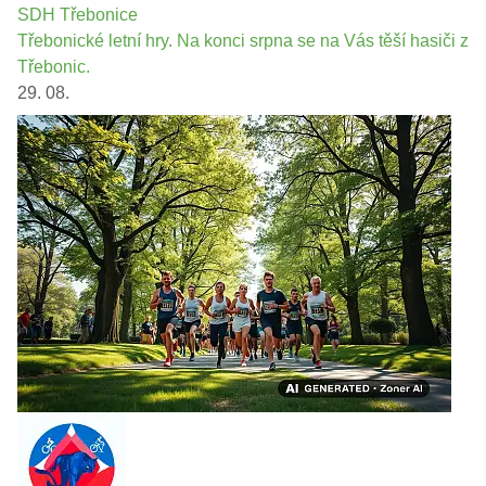
SDH Třebonice
Třebonické letní hry. Na konci srpna se na Vás těší hasiči z
Třebonic.
29. 08.