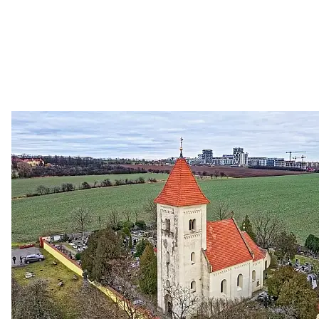
Zastanem se
03. 08. 2026
Politika
•
Volební seriál #02: Nová výstavba v jihozápadním
městě
Jakými nástroji navrhujete vstupovat z pozice ÚMČ Praha
13 do procesů developerské výstavby např. v lokalitě
Třebonice a Chaby, kterou umožňuje nově schválený
Metropolitn...