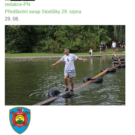
redakce-PN
Předškolní swap Stodůlky 29. srpna
29. 08.