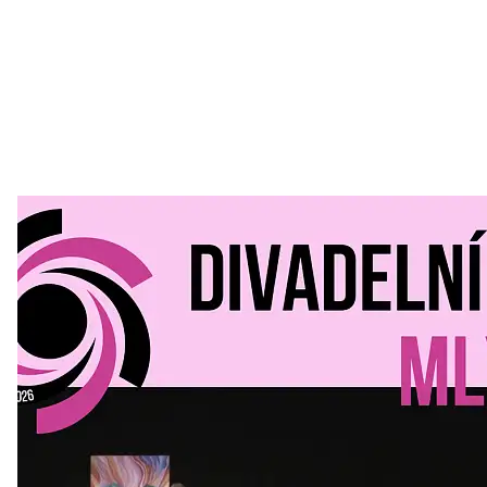
Divadelní Mlýn
30. 07. 2026
Kultura a volný čas
•
Divadelní mlýn. 15. až 18. října KD
MLEJN. Vstupenky již v prodeji.
Přijďte na přátelský festival divadla a inspirace 15. až 18.
října 2026 Vstupenky již v prodeji na GOOUT -
https://divadelnimlyn.cz/vstupenky Představ si čtyři dny
ve...