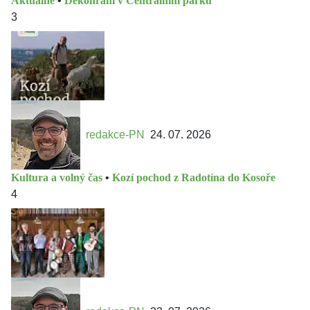
Aktuálně
•
Dekohraní v Centrálním parku
3
redakce-PN
24. 07. 2026
Kultura a volný čas
•
Kozí pochod z Radotína do Kosoře
4