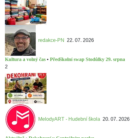
redakce-PN
22. 07. 2026
Kultura a volný čas
•
Předškolní swap Stodůlky 29. srpna
2
MelodyART - Hudební škola
20. 07. 2026