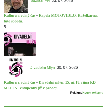
redakce-PN
23. 07. 2026
Kultura a volný čas
•
Kapela MOTOVIDLO. Kuželkárna,
tuto sobotu.
5
Divadelní Mlýn
30. 07. 2026
Kultura a volný čas
•
Divadelní mlýn. 15. až 18. října KD
MLEJN. Vstupenky již v prodeji.
Reklama
Koupit reklamu