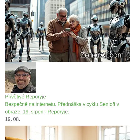
Přívětivé Řeporyje
Bezpečně na internetu. Přednáška v cyklu Senioři v
obraze. 19. srpen - Řeporyje.
19. 08.