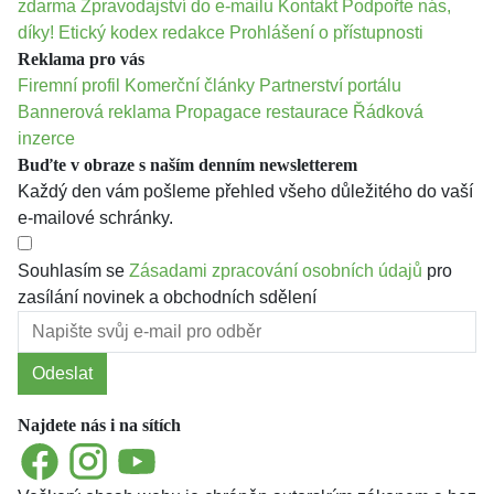
zdarma
Zpravodajství do e-mailu
Kontakt
Podpořte nás,
díky!
Etický kodex redakce
Prohlášení o přístupnosti
Reklama pro vás
Firemní profil
Komerční články
Partnerství portálu
Bannerová reklama
Propagace restaurace
Řádková
inzerce
Buďte v obraze s naším denním newsletterem
Každý den vám pošleme přehled všeho důležitého do vaší
e-mailové schránky.
Souhlasím se
Zásadami zpracování osobních údajů
pro
zasílání novinek a obchodních sdělení
Odeslat
Najdete nás i na sítích
Facebook
Instagram
YouTube