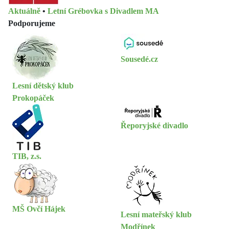
Aktuálně
•
Letní Grébovka s Divadlem MA
Podporujeme
Sousedé.cz
Lesní dětský klub
Prokopáček
Řeporyjské divadlo
TIB, z.s.
MŠ Ovčí Hájek
Lesní mateřský klub
Modřínek