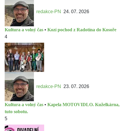
redakce-PN
24. 07. 2026
Kultura a volný čas
•
Kozí pochod z Radotína do Kosoře
4
redakce-PN
23. 07. 2026
Kultura a volný čas
•
Kapela MOTOVIDLO. Kuželkárna,
tuto sobotu.
5