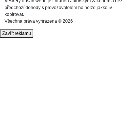
Veškerý obsah webu je chráněn autorským zákonem a bez
předchozí dohody s provozovatelem ho nelze jakkoliv
kopírovat.
Všechna práva vyhrazena © 2026
Zavřít reklamu