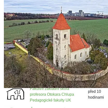
Zastanem se
03. 08. 2026
Politika
•
Volební seriál #02: Nová výstavba v jihozápadním
městě
Jakými nástroji navrhujete vstupovat z pozice ÚMČ Praha
13 do procesů developerské výstavby např. v lokalitě
Třebonice a Chaby, kterou umožňuje nově schválený
Metropolitn...
Fakultní základní škola
před 10
profesora Otokara Chlupa
hodinami
Pedagogické fakulty UK