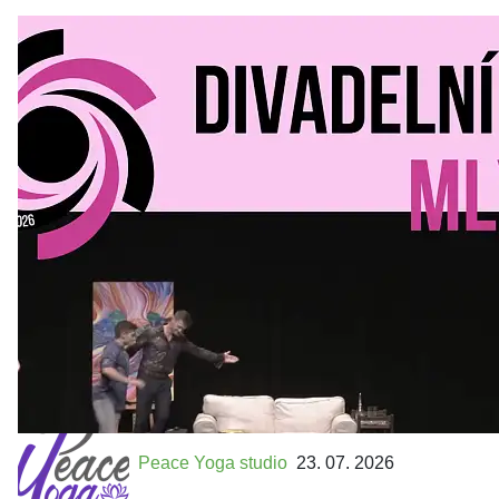
Divadelní Mlýn
30. 07. 2026
Kultura a volný čas
•
Divadelní mlýn. 15. až 18. října KD
MLEJN. Vstupenky již v prodeji.
Přijďte na přátelský festival divadla a inspirace 15. až 18.
října 2026 Vstupenky již v prodeji na GOOUT -
https://divadelnimlyn.cz/vstupenky Představ si čtyři dny
ve...
Peace Yoga studio
23. 07. 2026