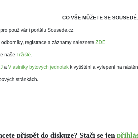
______________________
CO VŠE MŮŽETE SE SOUSEDÉ.
pro používání portálu Sousede.cz.
 odborníky, registrace a záznamy naleznete
ZDE
vte naše
Tržiště
.
VJ
a
Vlastníky bytových jednotek
k vytištění a vylepení na nástě
bových stránkách.
cete přispět do diskuze? Stačí se jen
přihlás