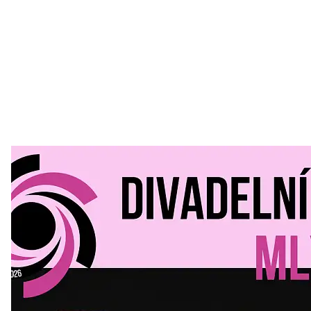
Divadelní Mlýn
30. 07. 2026
Kultura a volný čas
•
Divadelní mlýn. 15. až 18. října KD
MLEJN. Vstupenky již v prodeji.
Přijďte na přátelský festival divadla a inspirace 15. až 18.
října 2026 Vstupenky již v prodeji na GOOUT -
https://divadelnimlyn.cz/vstupenky Představ si čtyři dny
ve...