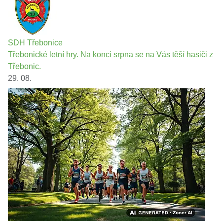
SDH Třebonice
Třebonické letní hry. Na konci srpna se na Vás těší hasiči z
Třebonic.
29. 08.