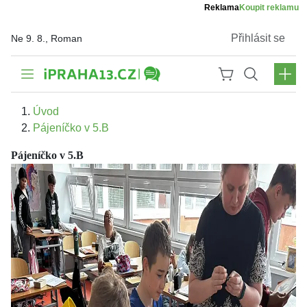
Reklama
Koupit reklamu
Přihlásit se
Ne 9. 8., Roman
Úvod
Pájeníčko v 5.B
Pájeníčko v 5.B