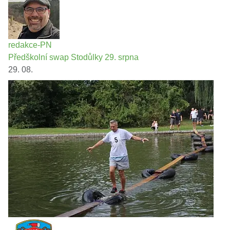
redakce-PN
Předškolní swap Stodůlky 29. srpna
29. 08.