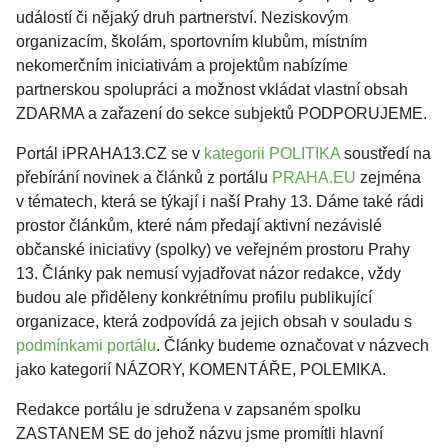
událostí či nějaký druh partnerství. Neziskovým
organizacím, školám, sportovním klubům, místním
nekomerčním iniciativám a projektům nabízíme
partnerskou spolupráci a možnost vkládat vlastní obsah
ZDARMA a zařazení do sekce subjektů PODPORUJEME.
Portál
iPRAHA13.CZ
se v
kategorii POLITIKA
soustředí na
přebírání novinek a článků z portálu
PRAHA.EU
zejména
v tématech, která se týkají i naší Prahy 13. Dáme také rádi
prostor článkům, které nám předají aktivní nezávislé
občanské iniciativy (spolky) ve veřejném prostoru Prahy
13. Články pak nemusí vyjadřovat názor redakce, vždy
budou ale přiděleny konkrétnímu profilu publikující
organizace, která zodpovídá za jejich obsah v souladu s
podmínkami portálu
. Články budeme označovat v názvech
jako kategorií NÁZORY, KOMENTÁŘE, POLEMIKA.
Redakce portálu je sdružena v zapsaném spolku
ZASTANEM SE do jehož názvu jsme promítli hlavní