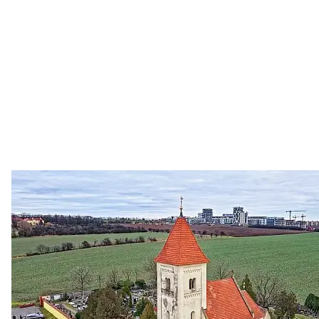
Zastanem se
03. 08. 2026
Politika
•
Volební seriál #02: Nová výstavba v jihozápadním
městě
Jakými nástroji navrhujete vstupovat z pozice ÚMČ Praha
13 do procesů developerské výstavby např. v lokalitě
Třebonice a Chaby, kterou umožňuje nově schválený