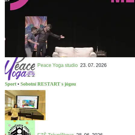
https://divadelnimlyn.cz/vstupenky Představ si čtyři dny
ve...
Peace Yoga studio
23. 07. 2026
Sport
•
Sobotní RESTART s jógou