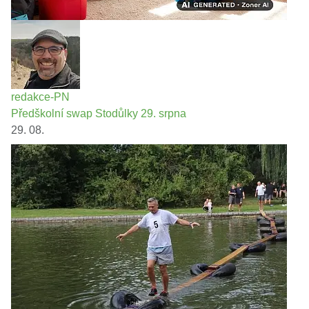
redakce-PN
Předškolní swap Stodůlky 29. srpna
29. 08.