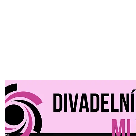
Divadelní Mlýn
30. 07. 2026
Kultura a volný čas
•
Divadelní mlýn. 15. až 18. října KD
MLEJN. Vstupenky již v prodeji.
Přijďte na přátelský festival divadla a inspirace 15. až 18.
října 2026 Vstupenky již v prodeji na GOOUT -