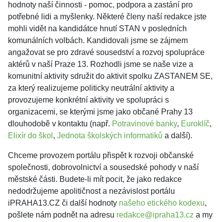
hodnoty naší činnosti - pomoc, podpora a zastání pro
potřebné lidi a myšlenky. Některé členy naší redakce jste
mohli vidět na kandidátce hnutí STAN v posledních
komunálních volbách. Kandidovali jsme se zájmem
angažovat se pro zdravé sousedství a rozvoj spolupráce
aktérů v naší Praze 13. Rozhodli jsme se naše vize a
komunitní aktivity sdružit do aktivit spolku ZASTANEM SE,
za který realizujeme politicky neutrální aktivity a
provozujeme konkrétní aktivity ve spolupráci s
organizacemi, se kterými jsme jako občané Prahy 13
dlouhodobě v kontaktu (např.
Potravinové banky
,
Euroklíč
,
Elixír do škol
,
Jednota školských informatiků
a další).
Chceme provozem portálu přispět k rozvoji občanské
společnosti, dobrovolnictví a sousedské pohody v naší
městské části. Budete-li mít pocit, že jako redakce
nedodržujeme apolitičnost a nezávislost portálu
iPRAHA13.CZ či další hodnoty
našeho etického kodexu
,
pošlete nám podnět na adresu
redakce@ipraha13.cz
a my