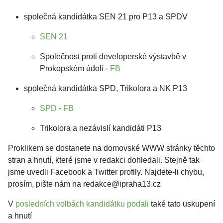
společná kandidátka SEN 21 pro P13 a SPDV
SEN 21
Společnost proti developerské výstavbě v
Prokopském údolí -
FB
společná kandidátka SPD, Trikolora a NK P13
SPD
-
FB
Trikolora a nezávislí kandidáti P13
Proklikem se dostanete na domovské WWW stránky těchto
stran a hnutí, které jsme v redakci dohledali. Stejně tak
jsme uvedli Facebook a Twitter profily. Najdete-li chybu,
prosím, pište nám na redakce@ipraha13.cz
V
posledních volbách kandidátku podali
také tato uskupení
a hnutí