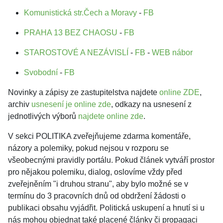
Komunistická str.Čech a Moravy
-
FB
PRAHA 13 BEZ CHAOSU
-
FB
STAROSTOVÉ A NEZÁVISLÍ
-
FB
-
WEB nábor
Svobodní
-
FB
Novinky a zápisy ze zastupitelstva najdete
online ZDE
,
archiv
usnesení je online zde
, odkazy na usnesení z
jednotlivých výborů
najdete online zde
.
V sekci POLITIKA zveřejňujeme zdarma komentáře,
názory a polemiky, pokud nejsou v rozporu se
všeobecnými pravidly portálu. Pokud článek vytváří prostor
pro nějakou polemiku, dialog, oslovíme vždy před
zveřejněním "i druhou stranu", aby bylo možné se v
termínu do 3 pracovních dnů od obdržení žádosti o
publikaci obsahu vyjádřit. Politická uskupení a hnutí si u
nás mohou objednat také placené články či propagaci