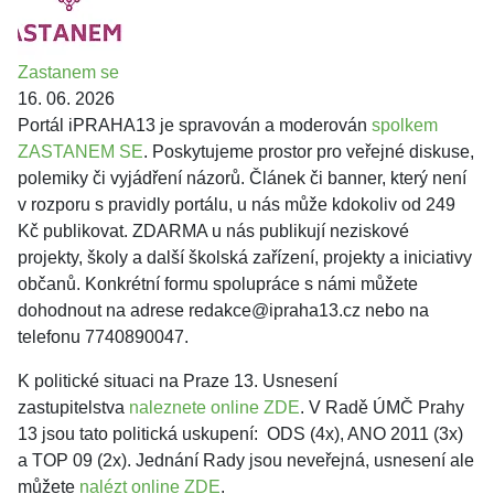
Zastanem se
16. 06. 2026
Portál iPRAHA13 je spravován a moderován
spolkem
ZASTANEM SE
. Poskytujeme prostor pro veřejné diskuse,
polemiky či vyjádření názorů. Článek či banner, který není
v rozporu s pravidly portálu, u nás může kdokoliv od 249
Kč publikovat. ZDARMA u nás publikují neziskové
projekty, školy a další školská zařízení, projekty a iniciativy
občanů. Konkrétní formu spolupráce s námi můžete
dohodnout na adrese redakce@ipraha13.cz nebo na
telefonu 7740890047.
K politické situaci na Praze 13. Usnesení
zastupitelstva
naleznete online ZDE
. V Radě ÚMČ Prahy
13 jsou tato politická uskupení: ODS (4x), ANO 2011 (3x)
a TOP 09 (2x). Jednání Rady jsou neveřejná, usnesení ale
můžete
nalézt online ZDE
.