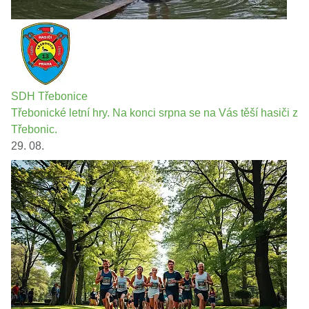
SDH Třebonice
Třebonické letní hry. Na konci srpna se na Vás těší hasiči z
Třebonic.
29. 08.