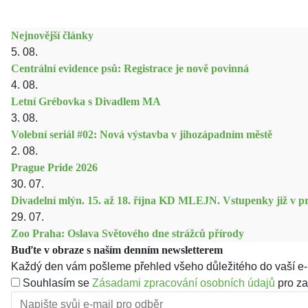
Nejnovější články
5. 08.
Centrální evidence psů: Registrace je nově povinná
4. 08.
Letní Grébovka s Divadlem MA
3. 08.
Volební seriál #02: Nová výstavba v jihozápadním městě
2. 08.
Prague Pride 2026
30. 07.
Divadelní mlýn. 15. až 18. října KD MLEJN. Vstupenky již v pr
29. 07.
Zoo Praha: Oslava Světového dne strážců přírody
Buďte v obraze s naším denním newsletterem
Každý den vám pošleme přehled všeho důležitého do vaší e-
Souhlasím se
Zásadami zpracování osobních údajů
pro za