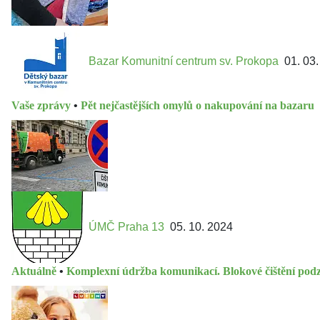
Bazar Komunitní centrum sv. Prokopa
01. 03
Vaše zprávy
•
Pět nejčastějších omylů o nakupování na bazaru
ÚMČ Praha 13
05. 10. 2024
Aktuálně
•
Komplexní údržba komunikací. Blokové čištění pod