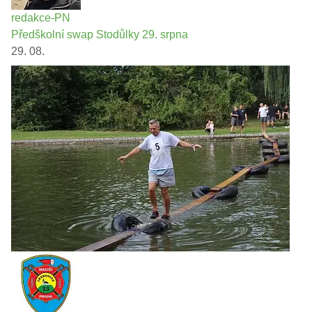
redakce-PN
Předškolní swap Stodůlky 29. srpna
29. 08.