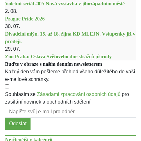
Volební seriál #02: Nová výstavba v jihozápadním městě
2. 08.
Prague Pride 2026
30. 07.
Divadelní mlýn. 15. až 18. října KD MLEJN. Vstupenky již v
prodeji.
29. 07.
Zoo Praha: Oslava Světového dne strážců přírody
Buďte v obraze s naším denním newsletterem
Každý den vám pošleme přehled všeho důležitého do vaší
e-mailové schránky.
Souhlasím se
Zásadami zpracování osobních údajů
pro
zasílání novinek a obchodních sdělení
Odeslat
Nejčtenější v kategorii