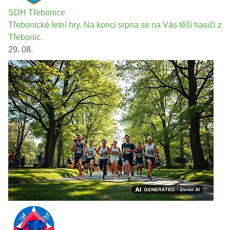
SDH Třebonice
Třebonické letní hry. Na konci srpna se na Vás těší hasiči z
Třebonic.
29. 08.