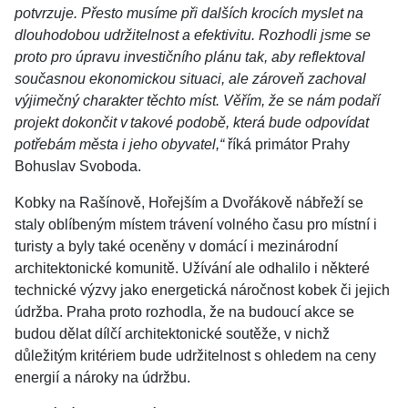
potvrzuje. Přesto musíme při dalších krocích myslet na
dlouhodobou udržitelnost a efektivitu. Rozhodli jsme se
proto pro úpravu investičního plánu tak, aby reflektoval
současnou ekonomickou situaci, ale zároveň zachoval
výjimečný charakter těchto míst. Věřím, že se nám podaří
projekt dokončit v takové podobě, která bude odpovídat
potřebám města i jeho obyvatel,“
říká primátor Prahy
Bohuslav Svoboda.
Kobky na Rašínově, Hořejším a Dvořákově nábřeží se
staly oblíbeným místem trávení volného času pro místní i
turisty a byly také oceněny v domácí i mezinárodní
architektonické komunitě. Užívání ale odhalilo i některé
technické výzvy jako energetická náročnost kobek či jejich
údržba. Praha proto rozhodla, že na budoucí akce se
budou dělat dílčí architektonické soutěže, v nichž
důležitým kritériem bude udržitelnost s ohledem na ceny
energií a nároky na údržbu.