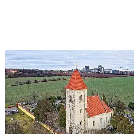
Zastanem se
03. 08. 2026
Politika
•
Volební seriál #02: Nová výstavba v jihozápadním
městě
Jakými nástroji navrhujete vstupovat z pozice ÚMČ Praha
13 do procesů developerské výstavby např. v lokalitě
Třebonice a Chaby, kterou umožňuje nově schválený
Metropolitn...