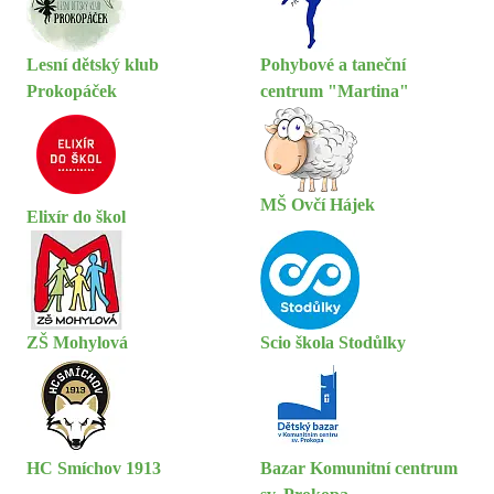
Lesní dětský klub
Pohybové a taneční
Prokopáček
centrum "Martina"
MŠ Ovčí Hájek
Elixír do škol
ZŠ Mohylová
Scio škola Stodůlky
HC Smíchov 1913
Bazar Komunitní centrum