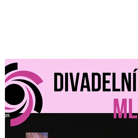
Divadelní Mlýn
30. 07. 2026
Kultura a volný čas
•
Divadelní mlýn. 15. až 18. října KD
MLEJN. Vstupenky již v prodeji.
Přijďte na přátelský festival divadla a inspirace 15. až 18.
října 2026 Vstupenky již v prodeji na GOOUT -
https://divadelnimlyn.cz/vstupenky Představ si čtyři dny
ve...