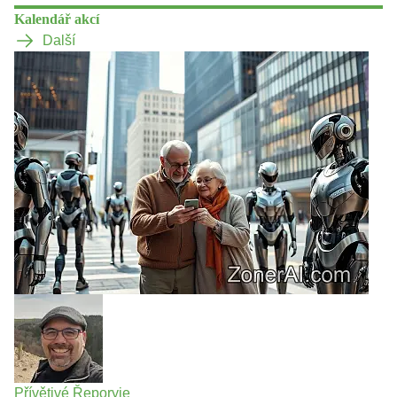
Kalendář akcí
Další
Přívětivé Řeporyje