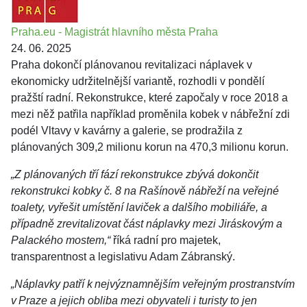
Praha.eu - Magistrát hlavního města Praha
24. 06. 2025
Praha dokončí plánovanou revitalizaci náplavek v
ekonomicky udržitelnější variantě, rozhodli v pondělí
pražští radní. Rekonstrukce, které započaly v roce 2018 a
mezi něž patřila například proměnila kobek v nábřežní zdi
podél Vltavy v kavárny a galerie, se prodražila z
plánovaných 309,2 milionu korun na 470,3 milionu korun.
„Z plánovaných tří fází rekonstrukce zbývá dokončit
rekonstrukci kobky č. 8 na Rašínově nábřeží na veřejné
toalety, vyřešit umístění laviček a dalšího mobiliáře, a
případně zrevitalizovat část náplavky mezi Jiráskovým a
Palackého mostem,“
říká radní pro majetek,
transparentnost a legislativu Adam Zábranský.
„Náplavky patří k nejvýznamnějším veřejným prostranstvím
v Praze a jejich obliba mezi obyvateli i turisty to jen