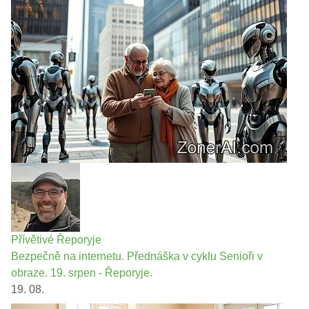
Přívětivé Řeporyje
Bezpečně na internetu. Přednáška v cyklu Senioři v
obraze. 19. srpen - Řeporyje.
19. 08.