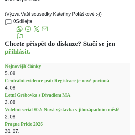
(Výzva Vaší sousedky Kateřiny Poláškové :-))
0
Sdílejte
Chcete přispět do diskuze? Stačí se jen
přihlásit.
Nejnovější články
5. 08.
Centrální evidence psů: Registrace je nově povinná
4. 08.
Letní Grébovka s Divadlem MA
3. 08.
Volební seriál #02: Nová výstavba v jihozápadním městě
2. 08.
Prague Pride 2026
30. 07.