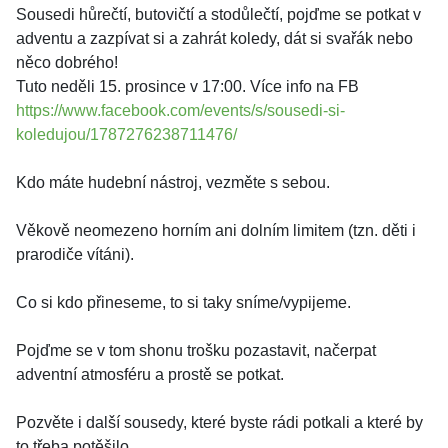
Sousedi hůrečtí, butovičtí a stodůlečtí, pojďme se potkat v
adventu a zazpívat si a zahrát koledy, dát si svařák nebo
něco dobrého!
Tuto neděli 15. prosince v 17:00. Více info na FB
https://www.facebook.com/events/s/sousedi-si-
koledujou/1787276238711476/
Kdo máte hudební nástroj, vezměte s sebou.
Věkově neomezeno horním ani dolním limitem (tzn. děti i
prarodiče vítáni).
Co si kdo přineseme, to si taky sníme/vypijeme.
Pojďme se v tom shonu trošku pozastavit, načerpat
adventní atmosféru a prostě se potkat.
Pozvěte i další sousedy, které byste rádi potkali a které by
to třeba potěšilo.