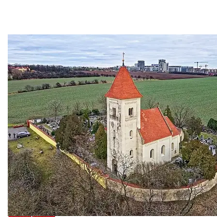
Zastanem se
03. 08. 2026
Politika
•
Volební seriál #02: Nová výstavba v jihozápadním
městě
Jakými nástroji navrhujete vstupovat z pozice ÚMČ Praha
13 do procesů developerské výstavby např. v lokalitě
Třebonice a Chaby, kterou umožňuje nově schválený
Metropolitn...