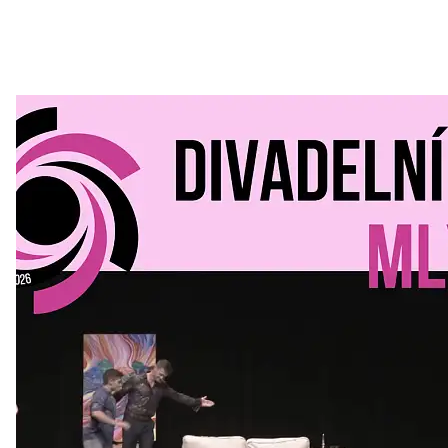
Divadelní Mlýn
30. 07. 2026
Kultura a volný čas
•
Divadelní mlýn. 15. až 18. října KD
MLEJN. Vstupenky již v prodeji.
Přijďte na přátelský festival divadla a inspirace 15. až 18.
října 2026 Vstupenky již v prodeji na GOOUT -
https://divadelnimlyn.cz/vstupenky Představ si čtyři dny
ve...