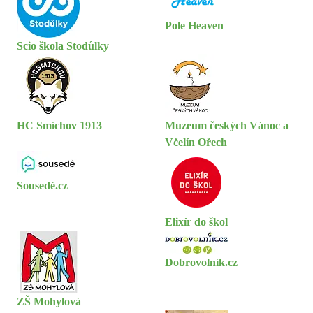
Pole Heaven
Scio škola Stodůlky
HC Smíchov 1913
Muzeum českých Vánoc a
Včelín Ořech
Sousedé.cz
Elixír do škol
Dobrovolník.cz
ZŠ Mohylová