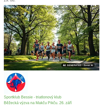
29. 08.
Sportklub Bessie - triatlonový klub
Běžecká výzva na Makču Pikču. 26. září