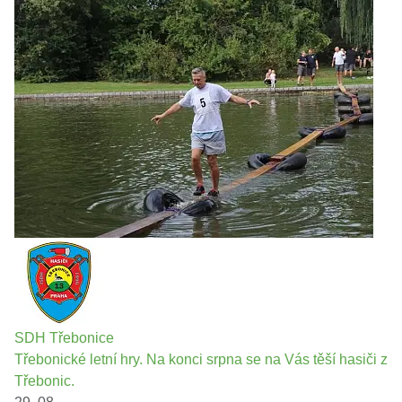
SDH Třebonice
Třebonické letní hry. Na konci srpna se na Vás těší hasiči z
Třebonic.