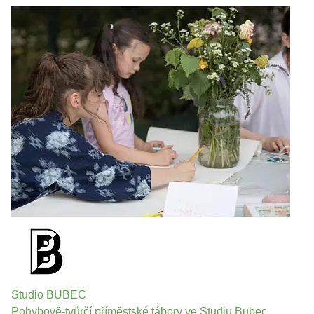
Studio BUBEC
Pohybově-tvůrčí příměstské tábory ve Studiu Bubec