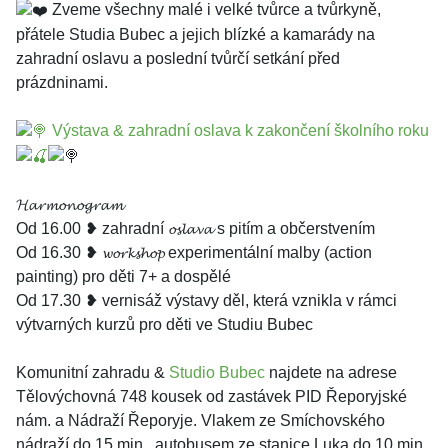
Zveme všechny malé i velké tvůrce a tvůrkyně,
přátele Studia Bubec a jejich blízké a kamarády na
zahradní oslavu a poslední tvůrčí setkání před
prázdninami.
Výstava & zahradní oslava k zakončení školního roku
𝓗𝓪𝓻𝓶𝓸𝓷𝓸𝓰𝓻𝓪𝓶
Od 16.00 ❥ zahradní 𝓸𝓼𝓵𝓪𝓿𝓪 s pitím a občerstvením
Od 16.30 ❥ 𝔀𝓸𝓻𝓴𝓼𝓱𝓸𝓹 experimentální malby (action
painting) pro děti 7+ a dospělé
Od 17.30 ❥ vernisáž výstavy děl, která vznikla v rámci
výtvarných kurzů pro děti ve Studiu Bubec
Komunitní zahradu &
Studio Bubec
najdete na adrese
Tělovýchovná 748 kousek od zastávek PID Řeporyjské
nám. a Nádraží Řeporyje. Vlakem ze Smíchovského
nádraží do 15 min., autobusem ze stanice Luka do 10 min.