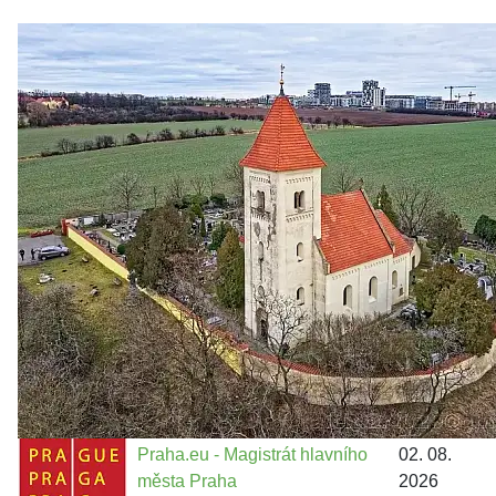
Zastanem se
03. 08. 2026
Politika
•
Volební seriál #02: Nová výstavba v jihozápadním
městě
Jakými nástroji navrhujete vstupovat z pozice ÚMČ Praha
13 do procesů developerské výstavby např. v lokalitě
Třebonice a Chaby, kterou umožňuje nově schválený
Metropolitn...
Praha.eu - Magistrát hlavního
02. 08.
města Praha
2026