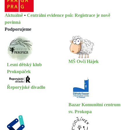
Aktuálně
•
Centrální evidence psů: Registrace je nově
povinná
Podporujeme
MŠ Ovčí Hájek
Lesní dětský klub
Prokopáček
Řeporyjské divadlo
Bazar Komunitní centrum
sv. Prokopa