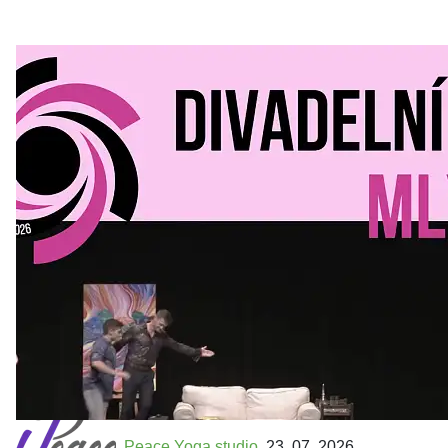
Divadelní Mlýn
30. 07. 2026
Kultura a volný čas
•
Divadelní mlýn. 15. až 18. října KD
MLEJN. Vstupenky již v prodeji.
Přijďte na přátelský festival divadla a inspirace 15. až 18.
října 2026 Vstupenky již v prodeji na GOOUT -
https://divadelnimlyn.cz/vstupenky Představ si čtyři dny
ve...
Peace Yoga studio
23. 07. 2026