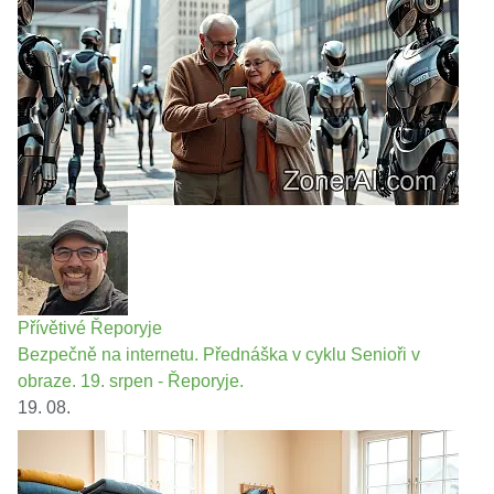
Přívětivé Řeporyje
Bezpečně na internetu. Přednáška v cyklu Senioři v
obraze. 19. srpen - Řeporyje.
19. 08.