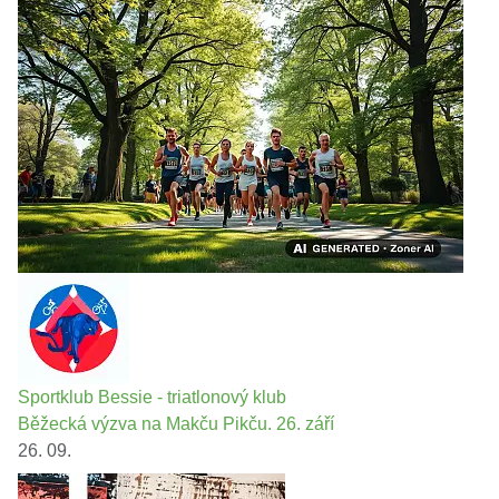
Sportklub Bessie - triatlonový klub
Běžecká výzva na Makču Pikču. 26. září
26. 09.