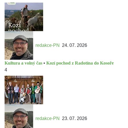
redakce-PN
24. 07. 2026
Kultura a volný čas
•
Kozí pochod z Radotína do Kosoře
4
redakce-PN
23. 07. 2026