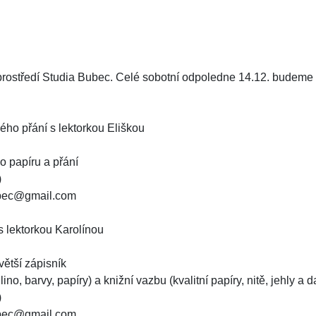
ím prostředí Studia Bubec. Celé sobotní odpoledne 14.12. budeme t
přání s lektorkou Eliškou
o papíru a přání
)
bubec@gmail.com
lektorkou Karolínou
větší zápisník
lino, barvy, papíry) a knižní vazbu (kvalitní papíry, nitě, jehly a
)
bubec@gmail.com