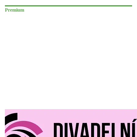
Premium
Divadelní Mlýn
30. 07. 2026