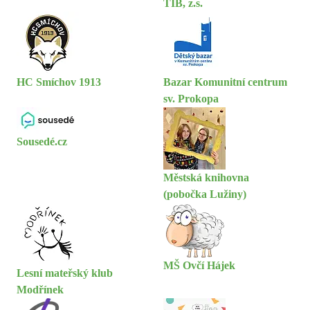
TIB, z.s.
HC Smíchov 1913
Bazar Komunitní centrum
sv. Prokopa
Sousedé.cz
Městská knihovna
(pobočka Lužiny)
MŠ Ovčí Hájek
Lesní mateřský klub
Modřínek