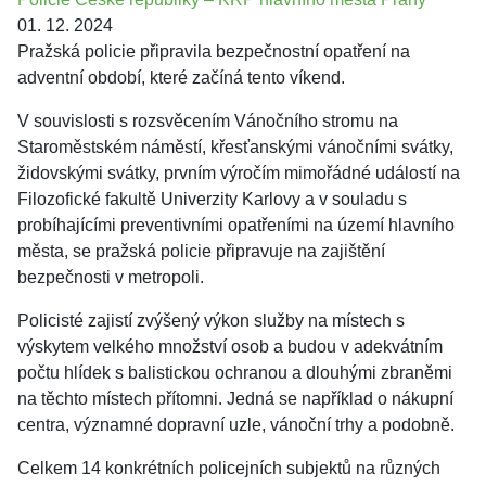
01. 12. 2024
Pražská policie připravila bezpečnostní opatření na
adventní období, které začíná tento víkend.
V souvislosti s rozsvěcením Vánočního stromu na
Staroměstském náměstí, křesťanskými vánočními svátky,
židovskými svátky, prvním výročím mimořádné událostí na
Filozofické fakultě Univerzity Karlovy a v souladu s
probíhajícími preventivními opatřeními na území hlavního
města, se pražská policie připravuje na zajištění
bezpečnosti v metropoli.
Policisté zajistí zvýšený výkon služby na místech s
výskytem velkého množství osob a budou v adekvátním
počtu hlídek s balistickou ochranou a dlouhými zbraněmi
na těchto místech přítomni. Jedná se například o nákupní
centra, významné dopravní uzle, vánoční trhy a podobně.
Celkem 14 konkrétních policejních subjektů na různých