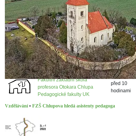
městě
Jakými nástroji navrhujete vstupovat z pozice ÚMČ Praha
13 do procesů developerské výstavby např. v lokalitě
Třebonice a Chaby, kterou umožňuje nově schválený
Metropolitn...
Fakultní základní škola
před 10
profesora Otokara Chlupa
hodinami
Pedagogické fakulty UK
Vzdělávání
•
FZŠ Chlupova hledá asistenty pedagoga