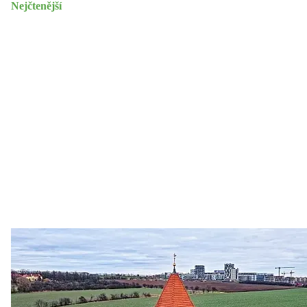
Nejčtenější
Zastanem se
03. 08. 2026
Politika
•
Volební seriál #02: Nová výstavba v jihozápadním