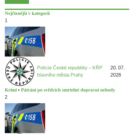
Nejčtenější v kategorii
1
Policie České republiky – KŘP
20. 07.
hlavního města Prahy
2026
Krimi
•
Pátrání po svědcích smrtelné dopravní nehody
2