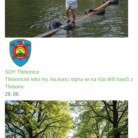
SDH Třebonice
Třebonické letní hry. Na konci srpna se na Vás těší hasiči z
Třebonic.
29. 08.