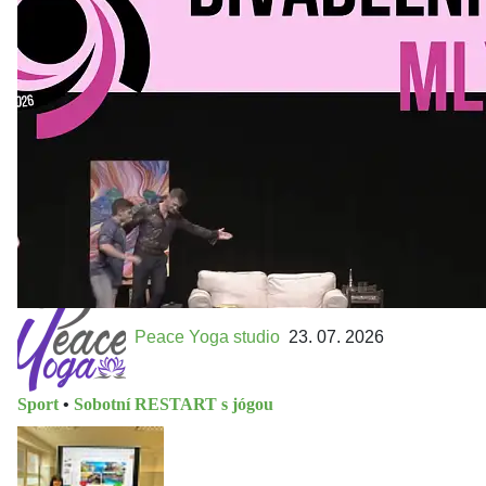
Kultura a volný čas
•
Divadelní mlýn. 15. až 18. října KD
MLEJN. Vstupenky již v prodeji.
Přijďte na přátelský festival divadla a inspirace 15. až 18.
října 2026 Vstupenky již v prodeji na GOOUT -
https://divadelnimlyn.cz/vstupenky Představ si čtyři dny
ve...
Peace Yoga studio
23. 07. 2026
Sport
•
Sobotní RESTART s jógou