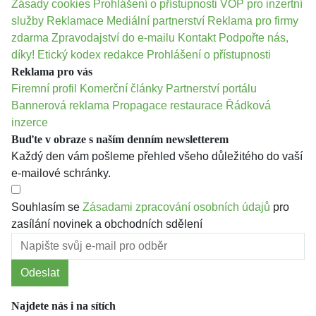
Zásady cookies
Prohlášení o přístupnosti
VOP pro inzertní
služby
Reklamace
Mediální partnerství
Reklama pro firmy
zdarma
Zpravodajství do e-mailu
Kontakt
Podpořte nás,
díky!
Etický kodex redakce
Prohlášení o přístupnosti
Reklama pro vás
Firemní profil
Komerční články
Partnerství portálu
Bannerová reklama
Propagace restaurace
Řádková
inzerce
Buďte v obraze s naším denním newsletterem
Každý den vám pošleme přehled všeho důležitého do vaší
e-mailové schránky.
Souhlasím se
Zásadami zpracování osobních údajů
pro
zasílání novinek a obchodních sdělení
Odeslat
Najdete nás i na sítích