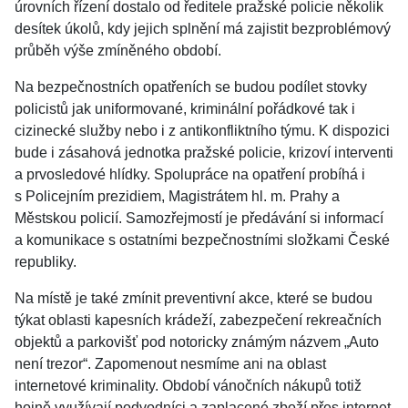
úrovních řízení dostalo od ředitele pražské policie několik
desítek úkolů, kdy jejich splnění má zajistit bezproblémový
průběh výše zmíněného období.
Na bezpečnostních opatřeních se budou podílet stovky
policistů jak uniformované, kriminální pořádkové tak i
cizinecké služby nebo i z antikonfliktního týmu. K dispozici
bude i zásahová jednotka pražské policie, krizoví interventi
a prvosledové hlídky. Spolupráce na opatření probíhá i
s Policejním prezidiem, Magistrátem hl. m. Prahy a
Městskou policií. Samozřejmostí je předávání si informací
a komunikace s ostatními bezpečnostními složkami České
republiky.
Na místě je také zmínit preventivní akce, které se budou
týkat oblasti kapesních krádeží, zabezpečení rekreačních
objektů a parkovišť pod notoricky známým názvem „Auto
není trezor“. Zapomenout nesmíme ani na oblast
internetové kriminality. Období vánočních nákupů totiž
hojně využívají podvodníci a zaplacené zboží přes internet