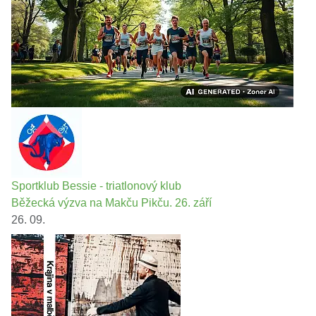
Sportklub Bessie - triatlonový klub
Běžecká výzva na Makču Pikču. 26. září
26. 09.