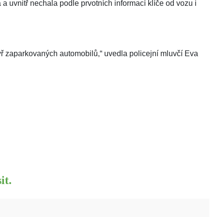
a uvnitř nechala podle prvotních informací klíče od vozu i
yř zaparkovaných automobilů,“ uvedla policejní mluvčí Eva
it.