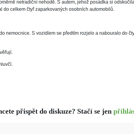
poměrně netradiční nehodě. S autem, jehož posádka si odskočila 
oural do celkem čtyř zaparkovaných osobních automobilů.
o do nemocnice. S vozidlem se předtím rozjelo a nabouralo do čt
ěřují.
luvčí.
cete přispět do diskuze? Stačí se jen
přihlás