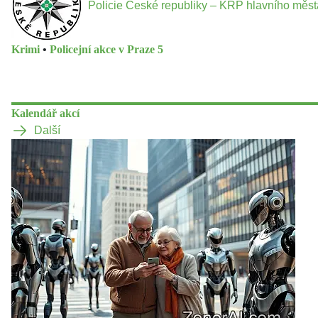
Policie České republiky – KŘP hlavního měs
Krimi
•
Policejní akce v Praze 5
Kalendář akcí
Další