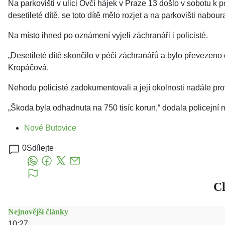
Na parkovišti v ulici Ovčí hájek v Praze 13 došlo v sobotu k 
desetileté dítě, se toto dítě mělo rozjet a na parkovišti nab
Na místo ihned po oznámení vyjeli záchranáři i policisté.
„Desetileté dítě skončilo v péči záchranářů a bylo převezen
Kropáčová.
Nehodu policisté zadokumentovali a její okolnosti nadále prov
„Škoda byla odhadnuta na 750 tisíc korun,“ dodala policejní m
Nové Butovice
0
Sdílejte
Ch
Nejnovější články
10:27