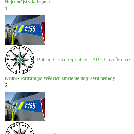
Nejčtenější v kategorii
1
Policie České republiky – KŘP hlavního měs
Krimi
•
Pátrání po svědcích smrtelné dopravní nehody
2