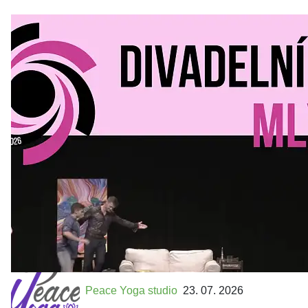
Divadelní Mlýn
30. 07. 2026
Kultura a volný čas
•
Divadelní mlýn. 15. až 18. října KD
MLEJN. Vstupenky již v prodeji.
Přijďte na přátelský festival divadla a inspirace 15. až 18.
října 2026 Vstupenky již v prodeji na GOOUT -
https://divadelnimlyn.cz/vstupenky Představ si čtyři dny
ve...
Peace Yoga studio
23. 07. 2026