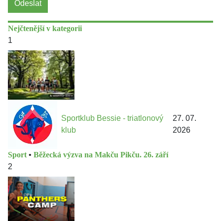
Odeslat
Nejčtenější v kategorii
1
Sportklub Bessie - triatlonový
27. 07.
klub
2026
Sport
•
Běžecká výzva na Makču Pikču. 26. září
2