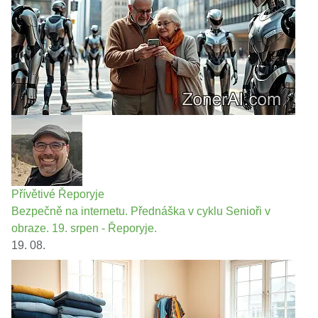
Přívětivé Řeporyje
Bezpečně na internetu. Přednáška v cyklu Senioři v
obraze. 19. srpen - Řeporyje.
19. 08.