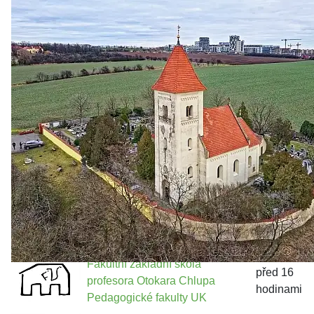
Zastanem se
03. 08. 2026
Politika
•
Volební seriál #02: Nová výstavba v jihozápadním
městě
Jakými nástroji navrhujete vstupovat z pozice ÚMČ Praha
13 do procesů developerské výstavby např. v lokalitě
Třebonice a Chaby, kterou umožňuje nově schválený
Metropolitn...
Fakultní základní škola
před 16
profesora Otokara Chlupa
hodinami
Pedagogické fakulty UK