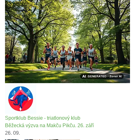
Sportklub Bessie - triatlonový klub
Běžecká výzva na Makču Pikču. 26. září
26. 09.