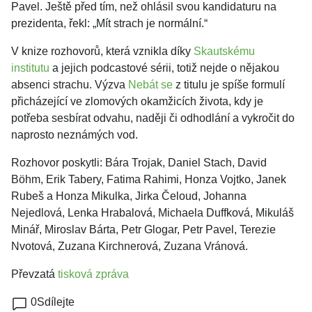
Pavel. Ještě před tím, než ohlásil svou kandidaturu na
prezidenta, řekl: „Mít strach je normální.“
V knize rozhovorů, která vznikla díky
Skautskému
institutu
a jejich podcastové sérii, totiž nejde o nějakou
absenci strachu. Výzva
Nebát se
z titulu je spíše formulí
přicházející ve zlomových okamžicích života, kdy je
potřeba sesbírat odvahu, naději či odhodlání a vykročit do
naprosto neznámých vod.
Rozhovor poskytli: Bára Trojak, Daniel Stach, David
Böhm, Erik Tabery, Fatima Rahimi, Honza Vojtko, Janek
Rubeš a Honza Mikulka, Jirka Čeloud, Johanna
Nejedlová, Lenka Hrabalová, Michaela Duffková, Mikuláš
Minář, Miroslav Bárta, Petr Glogar, Petr Pavel, Terezie
Nvotová, Zuzana Kirchnerová, Zuzana Vránová.
Převzatá
tisková zpráva
0
Sdílejte