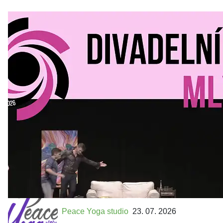
Divadelní Mlýn
30. 07. 2026
Kultura a volný čas
•
Divadelní mlýn. 15. až 18. října KD
MLEJN. Vstupenky již v prodeji.
Přijďte na přátelský festival divadla a inspirace 15. až 18.
října 2026 Vstupenky již v prodeji na GOOUT -
https://divadelnimlyn.cz/vstupenky Představ si čtyři dny
ve...
Peace Yoga studio
23. 07. 2026