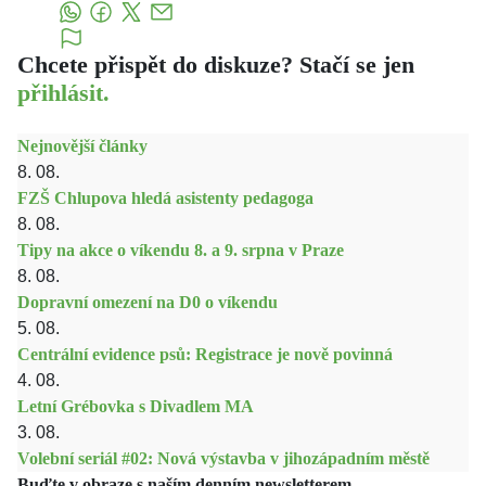
Chcete přispět do diskuze? Stačí se jen
přihlásit.
Nejnovější články
8. 08.
FZŠ Chlupova hledá asistenty pedagoga
8. 08.
Tipy na akce o víkendu 8. a 9. srpna v Praze
8. 08.
Dopravní omezení na D0 o víkendu
5. 08.
Centrální evidence psů: Registrace je nově povinná
4. 08.
Letní Grébovka s Divadlem MA
3. 08.
Volební seriál #02: Nová výstavba v jihozápadním městě
Buďte v obraze s naším denním newsletterem