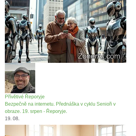
Přívětivé Řeporyje
Bezpečně na internetu. Přednáška v cyklu Senioři v
obraze. 19. srpen - Řeporyje.
19. 08.