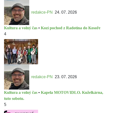
redakce-PN
24. 07. 2026
Kultura a volný čas
•
Kozí pochod z Radotína do Kosoře
4
redakce-PN
23. 07. 2026
Kultura a volný čas
•
Kapela MOTOVIDLO. Kuželkárna,
tuto sobotu.
5