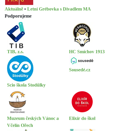
Aktuálně
•
Letní Grébovka s Divadlem MA
Podporujeme
TIB, z.s.
HC Smíchov 1913
Sousedé.cz
Scio škola Stodůlky
Muzeum českých Vánoc a
Elixír do škol
Včelín Ořech