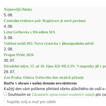
Nejnovější články
5. 08.
Centrální evidence psů: Registrace je nově povinná
4. 08.
Letní Grébovka s Divadlem MA
3. 08.
Volební seriál #02: Nová výstavba v jihozápadním městě
2. 08.
Prague Pride 2026
30. 07.
Divadelní mlýn. 15. až 18. října KD MLEJN. Vstupenky již v pr
29. 07.
Zoo Praha: Oslava Světového dne strážců přírody
Buďte v obraze s naším denním newsletterem
Každý den vám pošleme přehled všeho důležitého do vaší e-
Souhlasím se
Zásadami zpracování osobních údajů
pro za