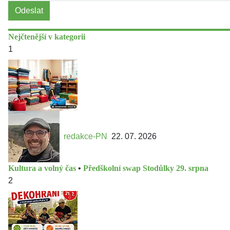
Odeslat
Nejčtenější v kategorii
1
redakce-PN
22. 07. 2026
Kultura a volný čas
•
Předškolní swap Stodůlky 29. srpna
2