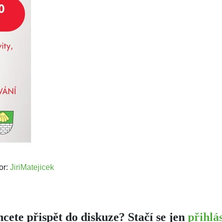
or:
JiriMatejicek
cete přispět do diskuze? Stačí se jen
přihlás