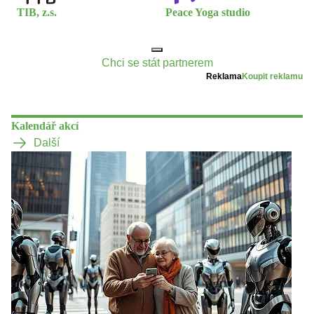
TIB, z.s.
Peace Yoga studio
Chci se stát partnerem
Reklama
Koupit reklamu
Kalendář akcí
Další