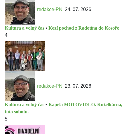
redakce-PN
24. 07. 2026
Kultura a volný čas
•
Kozí pochod z Radotína do Kosoře
4
redakce-PN
23. 07. 2026
Kultura a volný čas
•
Kapela MOTOVIDLO. Kuželkárna,
tuto sobotu.
5