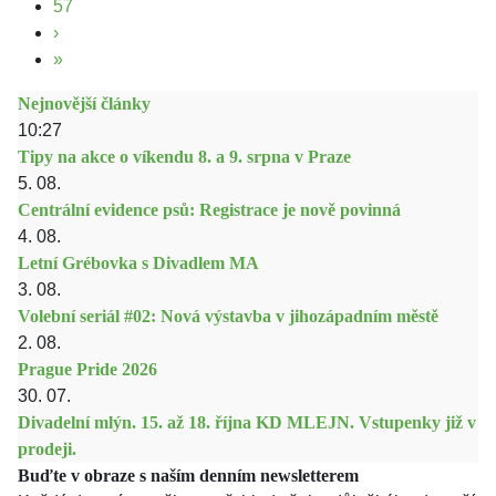
57
›
»
Nejnovější články
10:27
Tipy na akce o víkendu 8. a 9. srpna v Praze
5. 08.
Centrální evidence psů: Registrace je nově povinná
4. 08.
Letní Grébovka s Divadlem MA
3. 08.
Volební seriál #02: Nová výstavba v jihozápadním městě
2. 08.
Prague Pride 2026
30. 07.
Divadelní mlýn. 15. až 18. října KD MLEJN. Vstupenky již v
prodeji.
Buďte v obraze s naším denním newsletterem