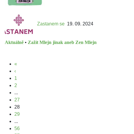
Zastanem se
19. 09. 2024
Aktuálně
•
Zažít Mlejn jinak aneb Zen Mlejn
«
‹
1
2
...
27
28
29
...
56