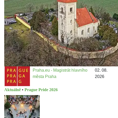
městě
Jakými nástroji navrhujete vstupovat z pozice ÚMČ Praha
13 do procesů developerské výstavby např. v lokalitě
Třebonice a Chaby, kterou umožňuje nově schválený
Metropolitn...
Praha.eu - Magistrát hlavního
02. 08.
města Praha
2026
Aktuálně
•
Prague Pride 2026