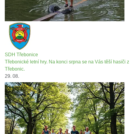
SDH Třebonice
Třebonické letní hry. Na konci srpna se na Vás těší hasiči z
Třebonic.
29. 08.