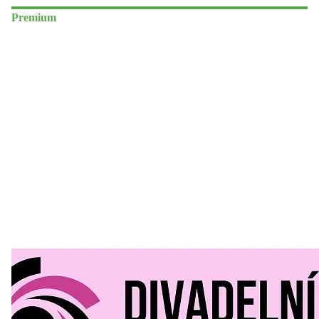
Premium
Divadelní Mlýn
30. 07. 2026