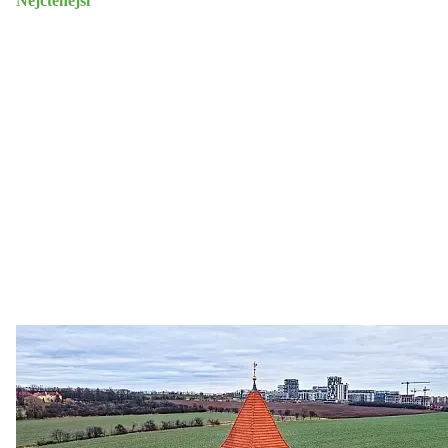
Nejčtenější
Zastanem se
03. 08. 2026
Politika
•
Volební seriál #02: Nová výstavba v jihozápadním