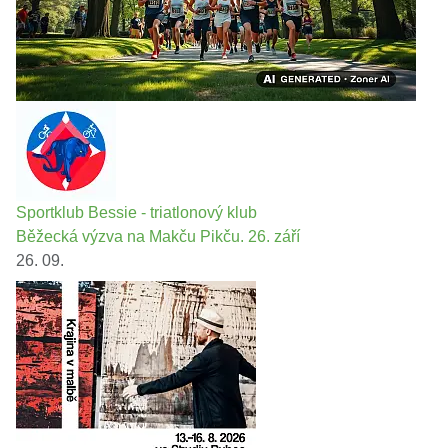
Sportklub Bessie - triatlonový klub
Běžecká výzva na Makču Pikču. 26. září
26. 09.