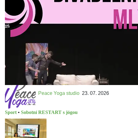
Kultura a volný čas
•
Divadelní mlýn. 15. až 18. října KD
MLEJN. Vstupenky již v prodeji.
Přijďte na přátelský festival divadla a inspirace 15. až 18.
října 2026 Vstupenky již v prodeji na GOOUT -
https://divadelnimlyn.cz/vstupenky Představ si čtyři dny
ve...
Peace Yoga studio
23. 07. 2026
Sport
•
Sobotní RESTART s jógou