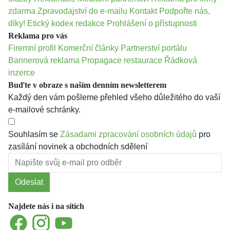
zdarma
Zpravodajství do e-mailu
Kontakt
Podpořte nás,
díky!
Etický kodex redakce
Prohlášení o přístupnosti
Reklama pro vás
Firemní profil
Komerční články
Partnerství portálu
Bannerová reklama
Propagace restaurace
Řádková
inzerce
Buďte v obraze s naším denním newsletterem
Každý den vám pošleme přehled všeho důležitého do vaší
e-mailové schránky.
Souhlasím se
Zásadami zpracování osobních údajů
pro
zasílání novinek a obchodních sdělení
Odeslat
Najdete nás i na sítích
Facebook
Instagram
YouTube