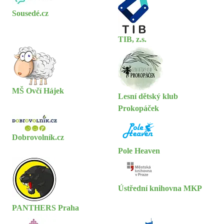
Sousedé.cz
TIB, z.s.
MŠ Ovčí Hájek
Lesní dětský klub
Prokopáček
Dobrovolník.cz
Pole Heaven
Ústřední knihovna MKP
PANTHERS Praha