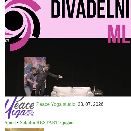
Divadelní Mlýn
30. 07. 2026
Kultura a volný čas
•
Divadelní mlýn. 15. až 18. října KD
MLEJN. Vstupenky již v prodeji.
Přijďte na přátelský festival divadla a inspirace 15. až 18.
října 2026 Vstupenky již v prodeji na GOOUT -
https://divadelnimlyn.cz/vstupenky Představ si čtyři dny
ve...
Peace Yoga studio
23. 07. 2026
Sport
•
Sobotní RESTART s jógou