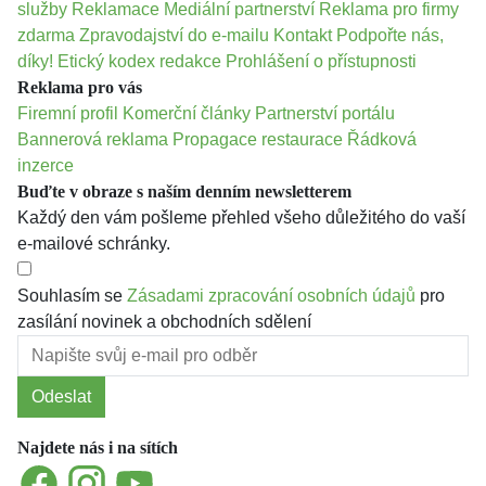
služby
Reklamace
Mediální partnerství
Reklama pro firmy
zdarma
Zpravodajství do e-mailu
Kontakt
Podpořte nás,
díky!
Etický kodex redakce
Prohlášení o přístupnosti
Reklama pro vás
Firemní profil
Komerční články
Partnerství portálu
Bannerová reklama
Propagace restaurace
Řádková
inzerce
Buďte v obraze s naším denním newsletterem
Každý den vám pošleme přehled všeho důležitého do vaší
e-mailové schránky.
Souhlasím se
Zásadami zpracování osobních údajů
pro
zasílání novinek a obchodních sdělení
Odeslat
Najdete nás i na sítích
Facebook
Instagram
YouTube