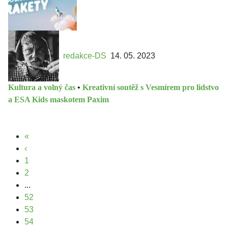
redakce-DS
14. 05. 2023
Kultura a volný čas
•
Kreativní soutěž s Vesmírem pro lidstvo
a ESA Kids maskotem Paxim
«
‹
1
2
...
52
53
54