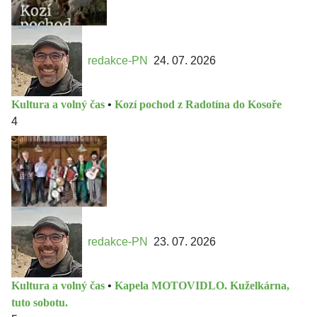
redakce-PN
24. 07. 2026
Kultura a volný čas
•
Kozí pochod z Radotína do Kosoře
4
redakce-PN
23. 07. 2026
Kultura a volný čas
•
Kapela MOTOVIDLO. Kuželkárna,
tuto sobotu.