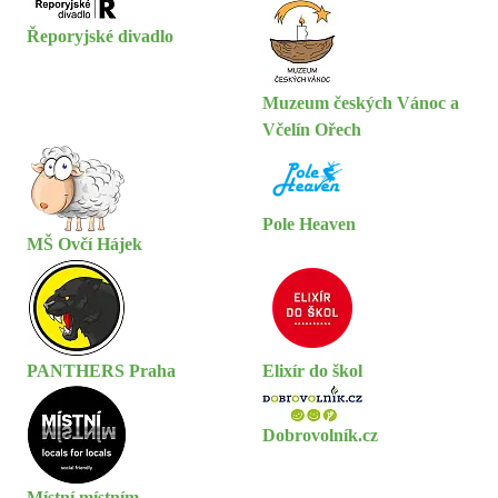
Řeporyjské divadlo
Muzeum českých Vánoc a
Včelín Ořech
Pole Heaven
MŠ Ovčí Hájek
PANTHERS Praha
Elixír do škol
Dobrovolník.cz
Místní místním