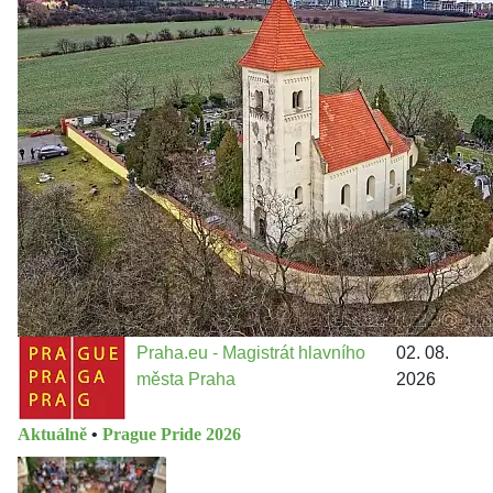
Politika
•
Volební seriál #02: Nová výstavba v jihozápadním
městě
Jakými nástroji navrhujete vstupovat z pozice ÚMČ Praha
13 do procesů developerské výstavby např. v lokalitě
Třebonice a Chaby, kterou umožňuje nově schválený
Metropolitn...
Praha.eu - Magistrát hlavního
02. 08.
města Praha
2026
Aktuálně
•
Prague Pride 2026