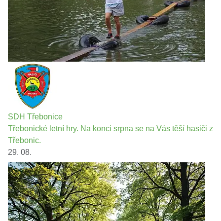
SDH Třebonice
Třebonické letní hry. Na konci srpna se na Vás těší hasiči z
Třebonic.
29. 08.