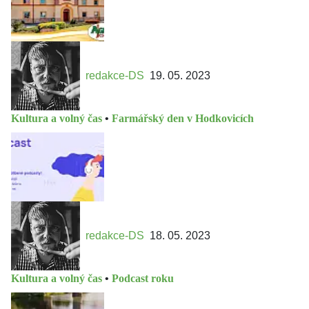
redakce-DS
19. 05. 2023
Kultura a volný čas
•
Farmářský den v Hodkovicích
redakce-DS
18. 05. 2023
Kultura a volný čas
•
Podcast roku