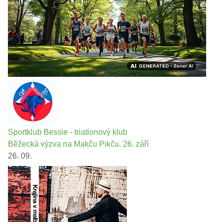
Sportklub Bessie - triatlonový klub
Běžecká výzva na Makču Pikču. 26. září
26. 09.