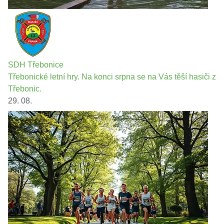
SDH Třebonice
Třebonické letní hry. Na konci srpna se na Vás těší hasiči z
Třebonic.
29. 08.