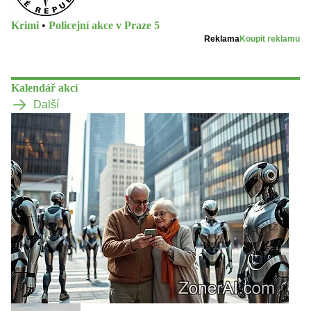
Krimi
•
Policejní akce v Praze 5
Reklama
Koupit reklamu
Kalendář akcí
Další