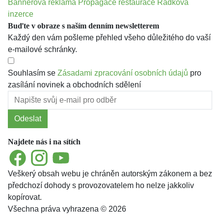
Bannerová reklama
Propagace restaurace
Řádková
inzerce
Buďte v obraze s naším denním newsletterem
Každý den vám pošleme přehled všeho důležitého do vaší
e-mailové schránky.
Souhlasím se
Zásadami zpracování osobních údajů
pro
zasílání novinek a obchodních sdělení
Odeslat
Najdete nás i na sítích
Facebook
Instagram
YouTube
Veškerý obsah webu je chráněn autorským zákonem a bez
předchozí dohody s provozovatelem ho nelze jakkoliv
kopírovat.
Všechna práva vyhrazena © 2026