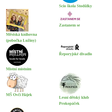
Scio škola Stodůlky
Zastanem se
Městská knihovna
(pobočka Lužiny)
Řeporyjské divadlo
Místní místním
MŠ Ovčí Hájek
Lesní dětský klub
Prokopáček