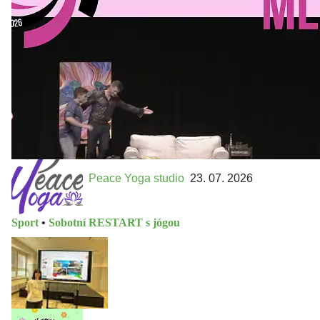
Přijďte na přátelský festival divadla a inspirace 15. až 18.
října 2026 Vstupenky již v prodeji na GOOUT -
https://divadelnimlyn.cz/vstupenky Představ si čtyři dny
ve...
Peace Yoga studio
23. 07. 2026
Sport
•
Sobotní RESTART s jógou