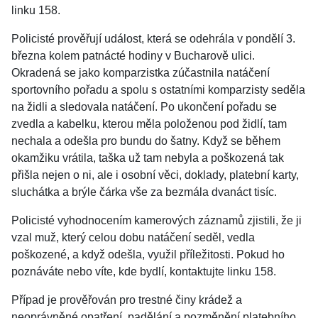
linku 158.
Policisté prověřují událost, která se odehrála v pondělí 3.
března kolem patnácté hodiny v Bucharově ulici.
Okradená se jako komparzistka zúčastnila natáčení
sportovního pořadu a spolu s ostatními komparzisty seděla
na židli a sledovala natáčení. Po ukončení pořadu se
zvedla a kabelku, kterou měla položenou pod židlí, tam
nechala a odešla pro bundu do šatny. Když se během
okamžiku vrátila, taška už tam nebyla a poškozená tak
přišla nejen o ni, ale i osobní věci, doklady, platební karty,
sluchátka a brýle čárka vše za bezmála dvanáct tisíc.
Policisté vyhodnocením kamerových záznamů zjistili, že ji
vzal muž, který celou dobu natáčení seděl, vedla
poškozené, a když odešla, využil příležitosti. Pokud ho
poznáváte nebo víte, kde bydlí, kontaktujte linku 158.
Případ je prověřován pro trestné činy krádež a
neoprávněné opatření, padělání a pozměnění platebního