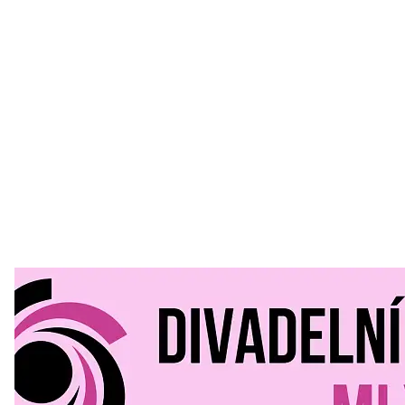
Divadelní Mlýn
30. 07. 2026
Kultura a volný čas
•
Divadelní mlýn. 15. až 18. října KD
MLEJN. Vstupenky již v prodeji.