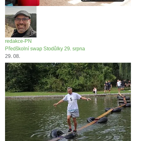
redakce-PN
Předškolní swap Stodůlky 29. srpna
29. 08.