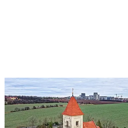
Zastanem se
03. 08. 2026
Politika
•
Volební seriál #02: Nová výstavba v jihozápadním
městě
Jakými nástroji navrhujete vstupovat z pozice ÚMČ Praha