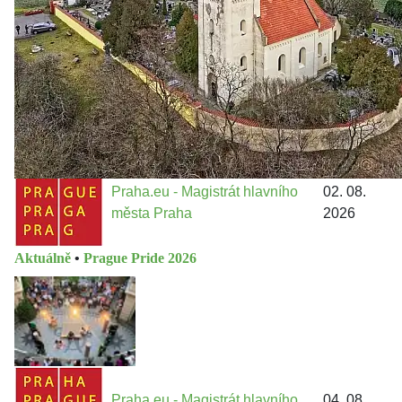
13 do procesů developerské výstavby např. v lokalitě
Třebonice a Chaby, kterou umožňuje nově schválený
Metropolitn...
Praha.eu - Magistrát hlavního
02. 08.
města Praha
2026
Aktuálně
•
Prague Pride 2026
Praha.eu - Magistrát hlavního
04. 08.