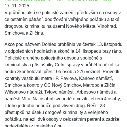
17. 11. 2025
V průběhu akcí se policisté zaměřili především na osoby v
celostátním pátrání, dodržování veřejného pořádku a také
drogovou kriminalitu na území Nového Města, Vinohrad,
Smíchova a Zličína.
Akce pod názvem Dohled proběhla ve čtvrtek 13. listopadu
v odpoledních hodinách a skončila 14. listopadu brzy ráno.
Policisté druhého policejního obvodu společně s
kriminalisty a příslušníky Celní správy v průběhu několika
hodin zkontrolovali přes 105 osob a 276 vozidel. Provedli
kontroly vestibulů metra I.P. Pavlova, Karlovo náměstí,
Smíchov a kontroly OC Nový Smíchov, Metropole Zličín,
Wilsonovo nádraží, Tylovo náměstí, Arbesovo náměstí a
náměstí Míru. Na osobní svobodě omezili celkem 4 osoby,
z toho jednoho neřidiče pod vlivem drog. Řešili 23
přestupků na úseku drogové kriminality a veřejného
pořádku, nalezli dvě osoby v celostátním pátrání a zadrželi
podezřelého z trestného činu.