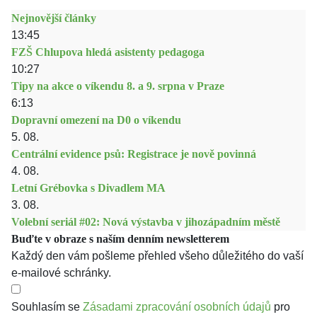
Nejnovější články
13:45
FZŠ Chlupova hledá asistenty pedagoga
10:27
Tipy na akce o víkendu 8. a 9. srpna v Praze
6:13
Dopravní omezení na D0 o víkendu
5. 08.
Centrální evidence psů: Registrace je nově povinná
4. 08.
Letní Grébovka s Divadlem MA
3. 08.
Volební seriál #02: Nová výstavba v jihozápadním městě
Buďte v obraze s naším denním newsletterem
Každý den vám pošleme přehled všeho důležitého do vaší
e-mailové schránky.
Souhlasím se
Zásadami zpracování osobních údajů
pro