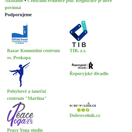
Aktuálně
•
Centrální evidence psů: Registrace je nově
povinná
Podporujeme
Bazar Komunitní centrum
TIB, z.s.
sv. Prokopa
Řeporyjské divadlo
Pohybové a taneční
centrum "Martina"
Dobrovolník.cz
Peace Yoga studio