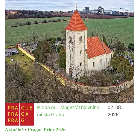
Zastanem se
03. 08. 2026
Politika
•
Volební seriál #02: Nová výstavba v jihozápadním
městě
Jakými nástroji navrhujete vstupovat z pozice ÚMČ Praha
13 do procesů developerské výstavby např. v lokalitě
Třebonice a Chaby, kterou umožňuje nově schválený
Metropolitn...
Praha.eu - Magistrát hlavního
02. 08.
města Praha
2026
Aktuálně
•
Prague Pride 2026