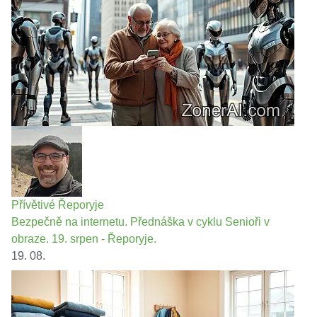
Přívětivé Řeporyje
Bezpečně na internetu. Přednáška v cyklu Senioři v
obraze. 19. srpen - Řeporyje.
19. 08.