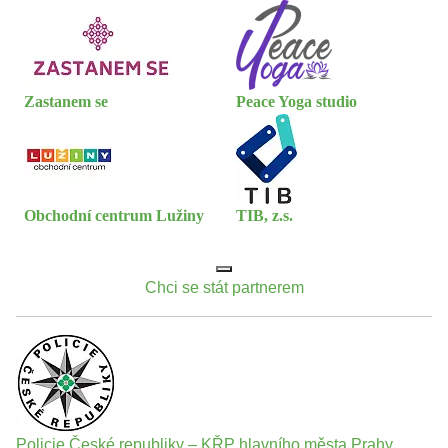
Zastanem se
Peace Yoga studio
Obchodní centrum Lužiny
TIB, z.s.
Chci se stát partnerem
Policie České republiky – KŘP hlavního města Prahy