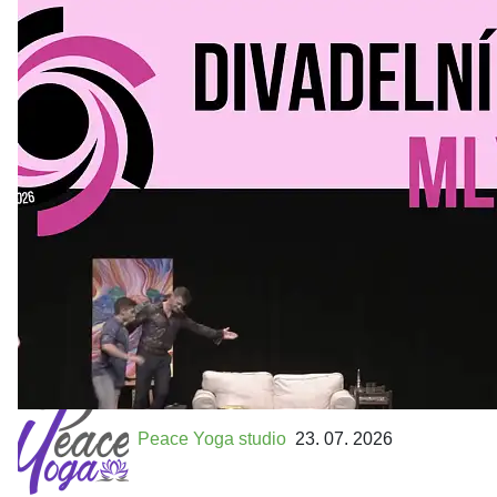
Divadelní Mlýn
30. 07. 2026
Kultura a volný čas
•
Divadelní mlýn. 15. až 18. října KD
MLEJN. Vstupenky již v prodeji.
Přijďte na přátelský festival divadla a inspirace 15. až 18.
října 2026 Vstupenky již v prodeji na GOOUT -
https://divadelnimlyn.cz/vstupenky Představ si čtyři dny
ve...
Peace Yoga studio
23. 07. 2026