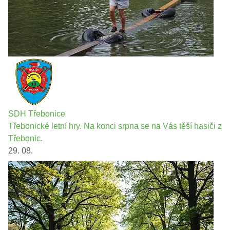
SDH Třebonice
Třebonické letní hry. Na konci srpna se na Vás těší hasiči z
Třebonic.
29. 08.