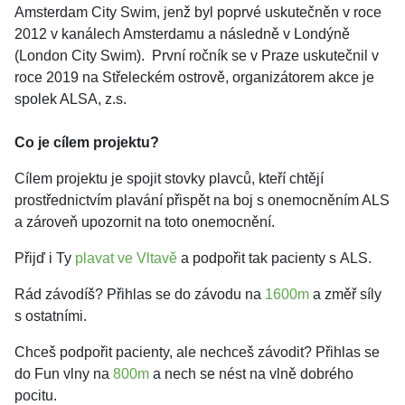
Amsterdam City Swim, jenž byl poprvé uskutečněn v roce
2012 v kanálech Amsterdamu a následně v Londýně
(London City Swim). První ročník se v Praze uskutečnil v
roce 2019 na Střeleckém ostrově, organizátorem akce je
spolek ALSA, z.s.
Co je cílem projektu?
Cílem projektu je spojit stovky plavců, kteří chtějí
prostřednictvím plavání přispět na boj s onemocněním ALS
a zároveň upozornit na toto onemocnění.
Přijď i Ty
plavat ve Vltavě
a podpořit tak pacienty s ALS.
Rád závodíš? Přihlas se do závodu na
1600m
a změř síly
s ostatními.
Chceš podpořit pacienty, ale nechceš závodit? Přihlas se
do Fun vlny na
800m
a nech se nést na vlně dobrého
pocitu.