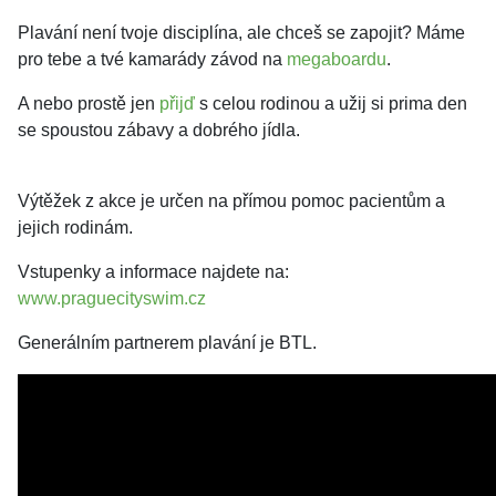
Plavání není tvoje disciplína, ale chceš se zapojit? Máme
pro tebe a tvé kamarády závod na
megaboardu
.
A nebo prostě jen
přijď
s celou rodinou a užij si prima den
se spoustou zábavy a dobrého jídla.
Výtěžek z akce je určen na přímou pomoc pacientům a
jejich rodinám.
Vstupenky a informace najdete na:
www.praguecityswim.cz
Generálním partnerem plavání je BTL.