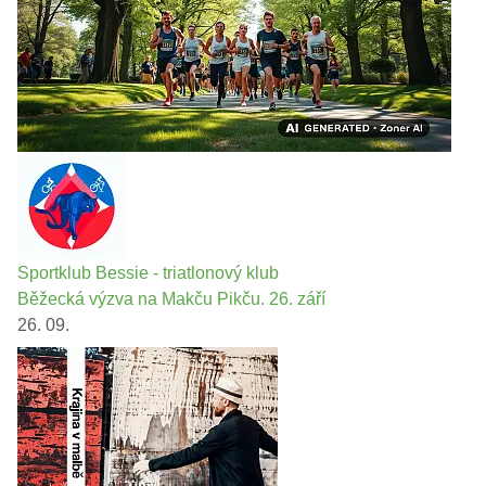
Sportklub Bessie - triatlonový klub
Běžecká výzva na Makču Pikču. 26. září
26. 09.