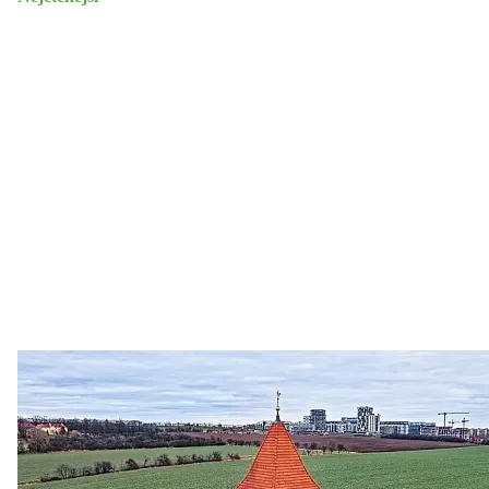
Zastanem se
03. 08. 2026
Politika
•
Volební seriál #02: Nová výstavba v jihozápadním