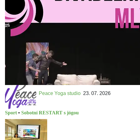
Kultura a volný čas
•
Divadelní mlýn. 15. až 18. října KD
MLEJN. Vstupenky již v prodeji.
Přijďte na přátelský festival divadla a inspirace 15. až 18.
října 2026 Vstupenky již v prodeji na GOOUT -
https://divadelnimlyn.cz/vstupenky Představ si čtyři dny
ve...
Peace Yoga studio
23. 07. 2026
Sport
•
Sobotní RESTART s jógou