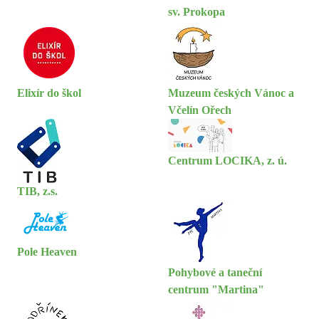
sv. Prokopa
Elixír do škol
Muzeum českých Vánoc a
Včelín Ořech
Centrum LOCIKA, z. ú.
TIB, z.s.
Pole Heaven
Pohybové a taneční
centrum "Martina"