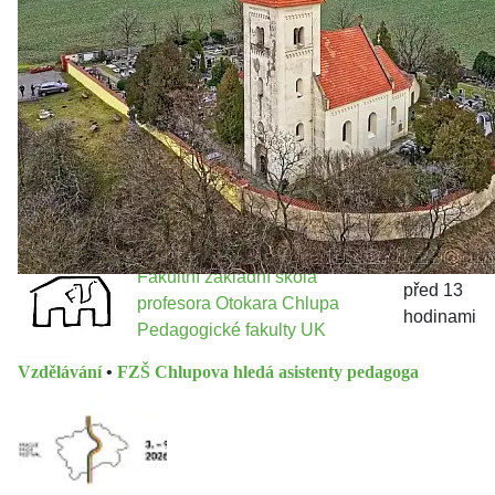
městě
Jakými nástroji navrhujete vstupovat z pozice ÚMČ Praha
13 do procesů developerské výstavby např. v lokalitě
Třebonice a Chaby, kterou umožňuje nově schválený
Metropolitn...
Fakultní základní škola
před 13
profesora Otokara Chlupa
hodinami
Pedagogické fakulty UK
Vzdělávání
•
FZŠ Chlupova hledá asistenty pedagoga