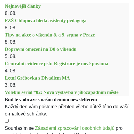
Nejnovější články
8. 08.
FZŠ Chlupova hledá asistenty pedagoga
8. 08.
Tipy na akce o víkendu 8. a 9. srpna v Praze
8. 08.
Dopravní omezení na D0 o víkendu
5. 08.
Centrální evidence psů: Registrace je nově povinná
4. 08.
Letní Grébovka s Divadlem MA
3. 08.
Volební seriál #02: Nová výstavba v jihozápadním městě
Buďte v obraze s naším denním newsletterem
Každý den vám pošleme přehled všeho důležitého do vaší
e-mailové schránky.
Souhlasím se
Zásadami zpracování osobních údajů
pro