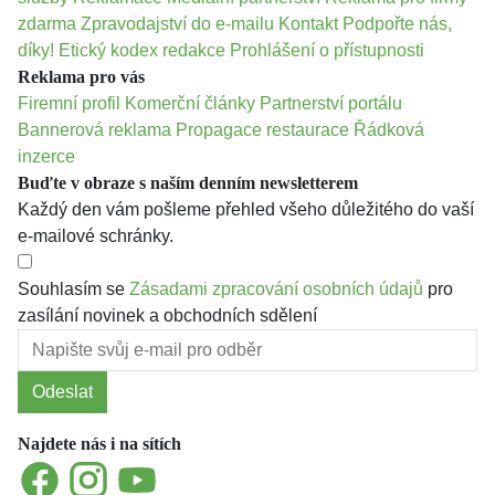
zdarma
Zpravodajství do e-mailu
Kontakt
Podpořte nás,
díky!
Etický kodex redakce
Prohlášení o přístupnosti
Reklama pro vás
Firemní profil
Komerční články
Partnerství portálu
Bannerová reklama
Propagace restaurace
Řádková
inzerce
Buďte v obraze s naším denním newsletterem
Každý den vám pošleme přehled všeho důležitého do vaší
e-mailové schránky.
Souhlasím se
Zásadami zpracování osobních údajů
pro
zasílání novinek a obchodních sdělení
Odeslat
Najdete nás i na sítích
Facebook
Instagram
YouTube