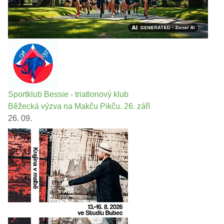
Sportklub Bessie - triatlonový klub
Běžecká výzva na Makču Pikču. 26. září
26. 09.