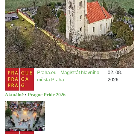
Jakými nástroji navrhujete vstupovat z pozice ÚMČ Praha
13 do procesů developerské výstavby např. v lokalitě
Třebonice a Chaby, kterou umožňuje nově schválený
Metropolitn...
Praha.eu - Magistrát hlavního
02. 08.
města Praha
2026
Aktuálně
•
Prague Pride 2026