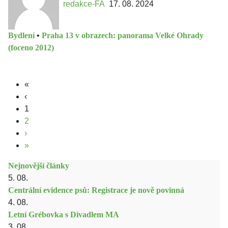
redakce-FA
17. 08. 2024
Bydlení
•
Praha 13 v obrazech: panorama Velké Ohrady
(foceno 2012)
«
‹
1
2
›
»
Nejnovější články
5. 08.
Centrální evidence psů: Registrace je nově povinná
4. 08.
Letní Grébovka s Divadlem MA
3. 08.