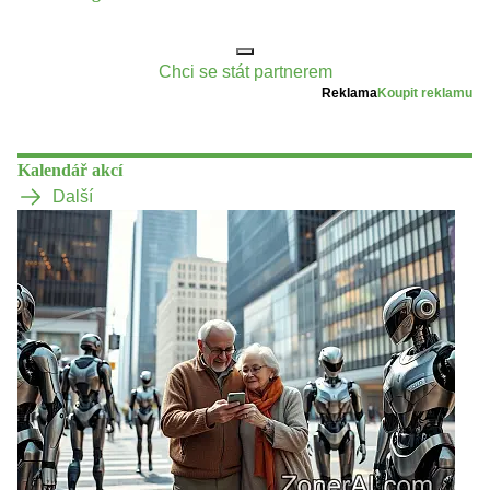
Chci se stát partnerem
Reklama
Koupit reklamu
Kalendář akcí
Další