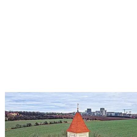
Zastanem se
03. 08. 2026
Politika
•
Volební seriál #02: Nová výstavba v jihozápadním
městě