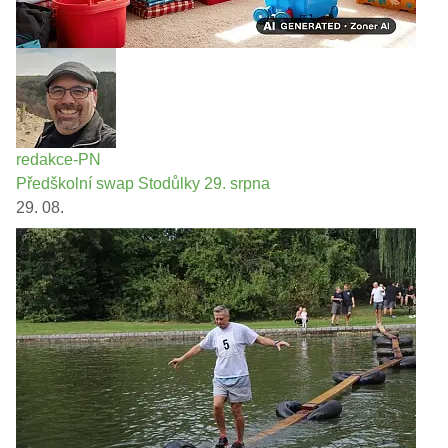
redakce-PN
Předškolní swap Stodůlky 29. srpna
29. 08.