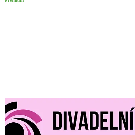
Premium
Divadelní Mlýn
30. 07. 2026
Kultura a volný čas
•
Divadelní mlýn. 15. až 18. října KD