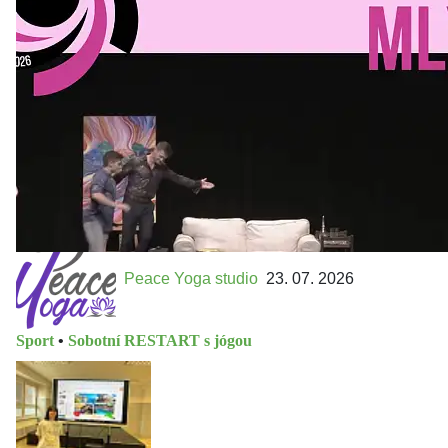
MLEJN. Vstupenky již v prodeji.
Přijďte na přátelský festival divadla a inspirace 15. až 18.
října 2026 Vstupenky již v prodeji na GOOUT -
https://divadelnimlyn.cz/vstupenky Představ si čtyři dny
ve...
Peace Yoga studio
23. 07. 2026
Sport
•
Sobotní RESTART s jógou