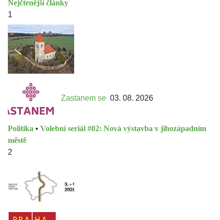
Nejčtenější články
1
Zastanem se
03. 08. 2026
Politika
•
Volební seriál #02: Nová výstavba v jihozápadním
městě
2