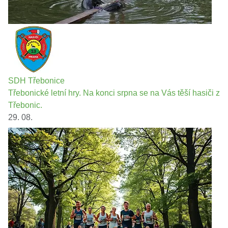
SDH Třebonice
Třebonické letní hry. Na konci srpna se na Vás těší hasiči z
Třebonic.
29. 08.