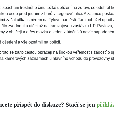
 spáchání trestného činu těžké ublížení na zdraví, se odehrál 
ou osob před jedním z barů v Legerově ulici. A zatímco poškozen
mi začal utíkat směrem na Tylovo náměstí. Tam bohužel upadl a 
ařilo zvednout a utéci až na tramvajovou zastávku I. P. Pavlova
omy v obličeji a otřes mozku a jeden z útočníků navíc napadeném
ošetření a vše oznámil na policii.
roto se touto cestou obracejí na širokou veřejnost s žádostí o sp
ět na kamerových záznamech u hlavního vchodu do provozovny stol
cete přispět do diskuze? Stačí se jen
přihlás