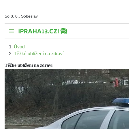
So 8. 8., Soběslav
Úvod
Těžké ublížení na zdraví
Těžké ublížení na zdraví