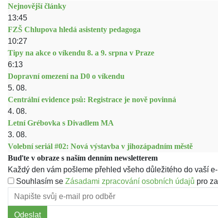
Nejnovější články
13:45
FZŠ Chlupova hledá asistenty pedagoga
10:27
Tipy na akce o víkendu 8. a 9. srpna v Praze
6:13
Dopravní omezení na D0 o víkendu
5. 08.
Centrální evidence psů: Registrace je nově povinná
4. 08.
Letní Grébovka s Divadlem MA
3. 08.
Volební seriál #02: Nová výstavba v jihozápadním městě
Buďte v obraze s naším denním newsletterem
Každý den vám pošleme přehled všeho důležitého do vaší e-
Souhlasím se
Zásadami zpracování osobních údajů
pro za
Odeslat