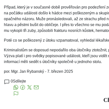
Případ, který je v současné době prověřován pro podezření ze
na počátku události došlo k hádce mezi poškozeným a skupink
opačného názoru. Muže pronásledovali, až ze strachu před ni
hlavu a pěstmi bušit do obličeje. I přes to všechno se mu pod
mu vykopli tři zuby, způsobili frakturu nosních kůstek, hemat
Poté co se poškozený z útoku vzpamatoval, vyhledal lékařské 
Kriminalistům se doposud nepodařilo oba útočníky ztotožnit, p
Výzva platí i pro svědky popisované události, kteří jsou vid
informací měli sedět s útočníky společně u jednoho stolu.
por. Mgr. Jan Rybanský - 7. březen 2025
0
Sdílejte
Ch