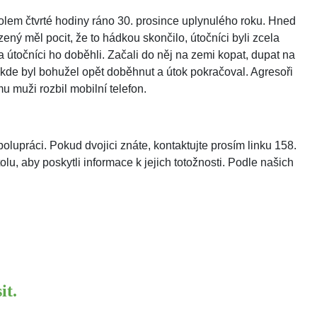
kolem čtvrté hodiny ráno 30. prosince uplynulého roku. Hned
ý měl pocit, že to hádkou skončilo, útočníci byli zcela
útočníci ho doběhli. Začali do něj na zemi kopat, dupat na
, kde byl bohužel opět doběhnut a útok pokračoval. Agresoři
u muži rozbil mobilní telefon.
olupráci. Pokud dvojici znáte, kontaktujte prosím linku 158.
u, aby poskytli informace k jejich totožnosti. Podle našich
it.