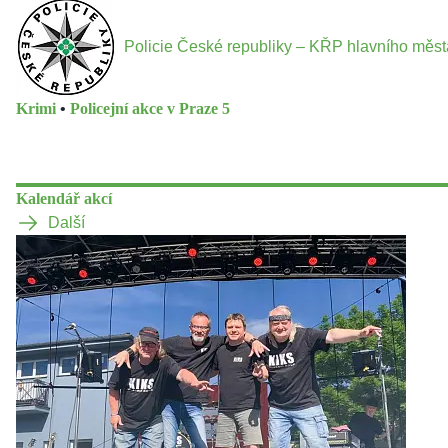
Policie České republiky – KŘP hlavního měs
Krimi
•
Policejní akce v Praze 5
Kalendář akcí
Další