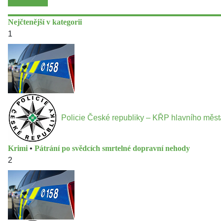
Nejčtenější v kategorii
1
Policie České republiky – KŘP hlavního měs
Krimi
•
Pátrání po svědcích smrtelné dopravní nehody
2