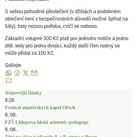
S sebou pohodlné převlečení (v džínách a podobném
oblečení není z bezpečnostních důvodů možné šplhat na
šály), boty nejsou potřeba, cvičí se naboso.
Základní vstupné 300 Kč platí pro jednoho rodiče a jedno
dítě, tedy pro jednu dvojici, každý další člen rodiny se
může přidat za 100 Kč.
Sdílejte
Nejnovější články
8:26
Festival amatérských kapel Ořech
8. 08.
FZŠ Chlupova hledá asistenty pedagoga
8. 08.
Tipy na akce o víkendu 8. a 9. srpna v Praze