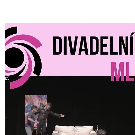
Divadelní Mlýn
30. 07. 2026
Kultura a volný čas
•
Divadelní mlýn. 15. až 18. října KD
MLEJN. Vstupenky již v prodeji.
Přijďte na přátelský festival divadla a inspirace 15. až 18.
října 2026 Vstupenky již v prodeji na GOOUT -
https://divadelnimlyn.cz/vstupenky Představ si čtyři dny
ve...