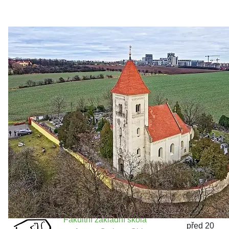
Zastanem se
03. 08. 2026
Politika
•
Volební seriál #02: Nová výstavba v jihozápadním
městě
Jakými nástroji navrhujete vstupovat z pozice ÚMČ Praha
13 do procesů developerské výstavby např. v lokalitě
Třebonice a Chaby, kterou umožňuje nově schválený
Metropolitn...
Fakultní základní škola
před 20