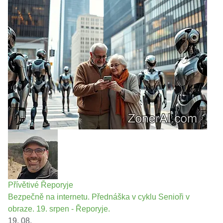
Přívětivé Řeporyje
Bezpečně na internetu. Přednáška v cyklu Senioři v
obraze. 19. srpen - Řeporyje.
19. 08.