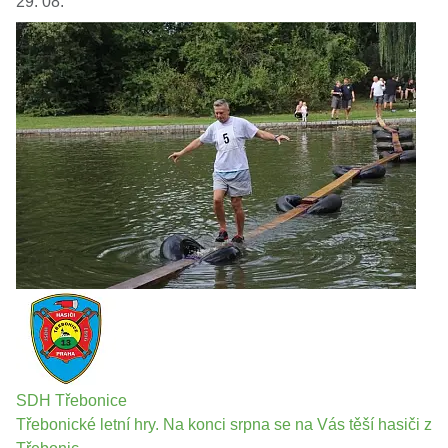
29. 08.
SDH Třebonice
Třebonické letní hry. Na konci srpna se na Vás těší hasiči z