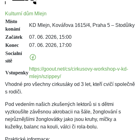
Kulturní dům Mlejn
Místo
KD Mlejn, Kovářova 1615/4, Praha 5 – Stodůlky
konání
Začátek
07. 06. 2026, 15:00
Konec
07. 06. 2026, 17:00
Socialní
sítě
https://goout.net/cs/cirkusovy-workshop-v-kd-
Vstupenky
mlejn/szippey/
Vhodné pro všechny cirkusáky od 3 let, kteří cvičí společně
s rodiči.
Pod vedením našich zkušených lektorů si s dětmi
vyzkoušíte závěsnou akrobacii na šále, žonglování s
nejrůznějšími žonglovátky jako jsou kruhy, míčky a
kuželky, balanc na kouli, válci či rola-bolu.
Praktické informace: