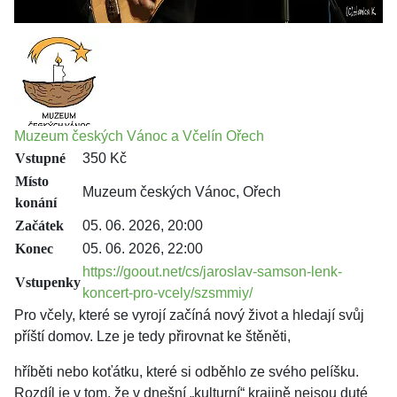
Muzeum českých Vánoc a Včelín Ořech
Vstupné
350 Kč
Místo
Muzeum českých Vánoc, Ořech
konání
Začátek
05. 06. 2026, 20:00
Konec
05. 06. 2026, 22:00
https://goout.net/cs/jaroslav-samson-lenk-
Vstupenky
koncert-pro-vcely/szsmmiy/
Pro včely, které se vyrojí začíná nový život a hledají svůj
příští domov. Lze je tedy přirovnat ke štěněti,
hříběti nebo koťátku, které si odběhlo ze svého pelíšku.
Rozdíl je v tom, že v dnešní „kulturní“ krajině nejsou duté