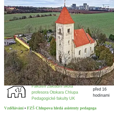
Zastanem se
03. 08. 2026
Politika
•
Volební seriál #02: Nová výstavba v jihozápadním
městě
Jakými nástroji navrhujete vstupovat z pozice ÚMČ Praha
13 do procesů developerské výstavby např. v lokalitě
Třebonice a Chaby, kterou umožňuje nově schválený
Metropolitn...
Fakultní základní škola
před 16
profesora Otokara Chlupa
hodinami
Pedagogické fakulty UK
Vzdělávání
•
FZŠ Chlupova hledá asistenty pedagoga