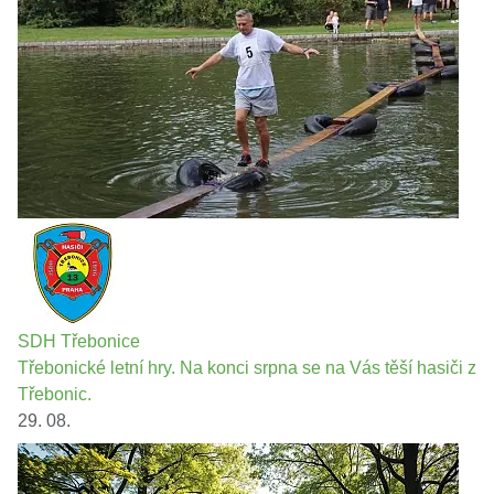
SDH Třebonice
Třebonické letní hry. Na konci srpna se na Vás těší hasiči z
Třebonic.
29. 08.