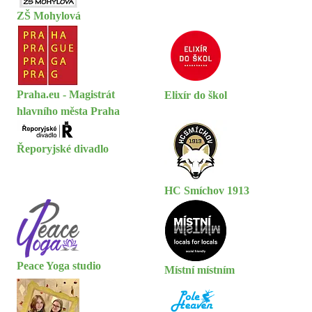
ZŠ Mohylová
Praha.eu - Magistrát
Elixír do škol
hlavního města Praha
Řeporyjské divadlo
HC Smíchov 1913
Peace Yoga studio
Místní místním