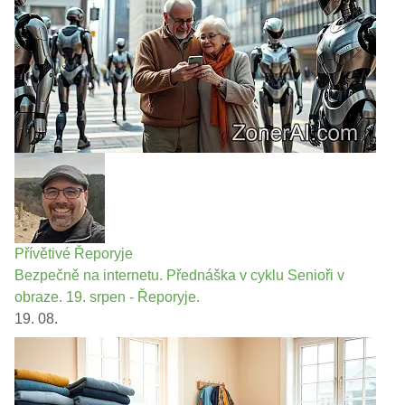
Přívětivé Řeporyje
Bezpečně na internetu. Přednáška v cyklu Senioři v
obraze. 19. srpen - Řeporyje.
19. 08.