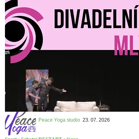
Divadelní Mlýn
30. 07. 2026
Kultura a volný čas
•
Divadelní mlýn. 15. až 18. října KD
MLEJN. Vstupenky již v prodeji.
Přijďte na přátelský festival divadla a inspirace 15. až 18.
října 2026 Vstupenky již v prodeji na GOOUT -
https://divadelnimlyn.cz/vstupenky Představ si čtyři dny
ve...
Peace Yoga studio
23. 07. 2026