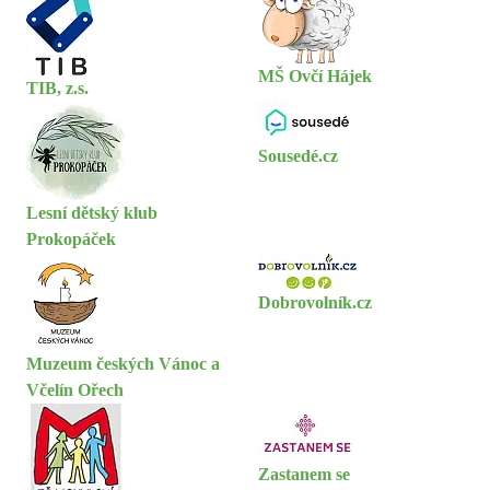
MŠ Ovčí Hájek
TIB, z.s.
Sousedé.cz
Lesní dětský klub
Prokopáček
Dobrovolník.cz
Muzeum českých Vánoc a
Včelín Ořech
Zastanem se