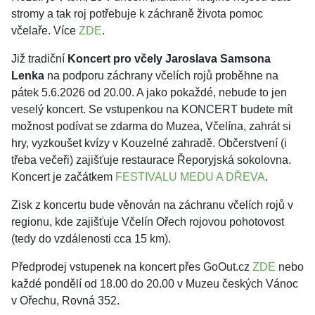
stromy a tak roj potřebuje k záchraně života pomoc
včelaře. Více
ZDE
.
Již tradiční
Koncert pro včely
Jaroslava Samsona
Lenka
na podporu záchrany včelích rojů proběhne na
pátek 5.6.2026 od 20.00. A jako pokaždé, nebude to jen
veselý koncert. Se vstupenkou na KONCERT budete mít
možnost podívat se zdarma do Muzea, Včelína, zahrát si
hry, vyzkoušet kvízy v Kouzelné zahradě. Občerstvení (i
třeba večeři) zajišťuje restaurace Řeporyjská sokolovna.
Koncert je začátkem
FESTIVALU MEDU A DŘEVA
.
Zisk z koncertu bude věnován na záchranu včelích rojů v
regionu, kde zajišťuje Včelín Ořech rojovou pohotovost
(tedy do vzdálenosti cca 15 km).
Předprodej vstupenek na koncert přes GoOut.cz
ZDE
nebo
každé pondělí od 18.00 do 20.00 v Muzeu českých Vánoc
v Ořechu, Rovná 352.