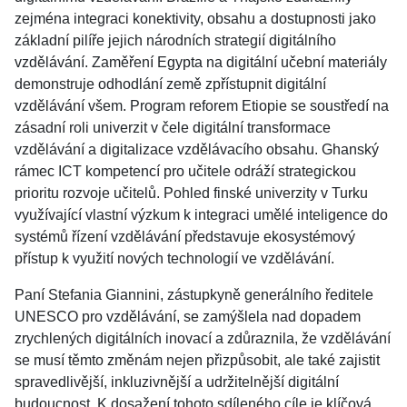
zejména integraci konektivity, obsahu a dostupnosti jako
základní pilíře jejich národních strategií digitálního
vzdělávání. Zaměření Egypta na digitální učební materiály
demonstruje odhodlání země zpřístupnit digitální
vzdělávání všem. Program reforem Etiopie se soustředí na
zásadní roli univerzit v čele digitální transformace
vzdělávání a digitalizace vzdělávacího obsahu. Ghanský
rámec ICT kompetencí pro učitele odráží strategickou
prioritu rozvoje učitelů. Pohled finské univerzity v Turku
využívající vlastní výzkum k integraci umělé inteligence do
systémů řízení vzdělávání představuje ekosystémový
přístup k využití nových technologií ve vzdělávání.
Paní Stefania Giannini, zástupkyně generálního ředitele
UNESCO pro vzdělávání, se zamýšlela nad dopadem
zrychlených digitálních inovací a zdůraznila, že vzdělávání
se musí těmto změnám nejen přizpůsobit, ale také zajistit
spravedlivější, inkluzivnější a udržitelnější digitální
budoucnost. K dosažení tohoto sdíleného cíle je klíčová