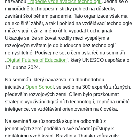
nazvanou
Tragédie vzdělávacích technologií
. Jedná se o
mimořádně technopesimistický pohled na důsledky
zavírání škol během pandemie. Tato organizace však má
daleko širší záběr, a tak i pohled na vzdělávací technologie
může v její režii z jiného úhlu vypadat trochu jinak.
Ukazuje se, že snižovat rozdíly mezi vyspělým a
rozvojovým světem je do budoucna bez technologií
nemyslitelné. Podívejme se, o čem byla řeč na semináři
„
Digital Futures of Education
“, který UNESCO uspořádalo
17. dubna 2024.
Na semináři, který navazoval na dlouhodobou
iniciativu
Open School
, se sešlo na 300 expertů z různých,
především rozvojových zemí. Cílem bylo prozkoumat
strategie využívání digitálních technologií, zejména umělé
inteligence, ve vzdělávání orientovaném na člověka.
Na semináři se různorodá skupina odborníků z
jednotlivých zemí podělila o své národní přístupy k
digitálnímu vzdělávání. Brazílie a Thajsko zdůraznily