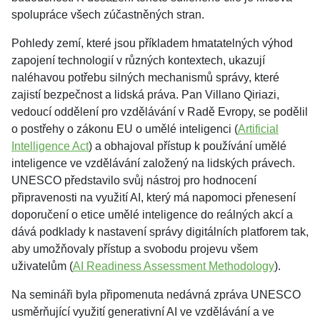
spolupráce všech zúčastněných stran.
Pohledy zemí, které jsou příkladem hmatatelných výhod
zapojení technologií v různých kontextech, ukazují
naléhavou potřebu silných mechanismů správy, které
zajistí bezpečnost a lidská práva. Pan Villano Qiriazi,
vedoucí oddělení pro vzdělávání v Radě Evropy, se podělil
o postřehy o zákonu EU o umělé inteligenci (
Artificial
Intelligence Act
) a obhajoval přístup k používání umělé
inteligence ve vzdělávání založený na lidských právech.
UNESCO představilo svůj nástroj pro hodnocení
připravenosti na využití AI, který má napomoci přenesení
doporučení o etice umělé inteligence do reálných akcí a
dává podklady k nastavení správy digitálních platforem tak,
aby umožňovaly přístup a svobodu projevu všem
uživatelům (
AI Readiness Assessment Methodology
).
Na semináři byla připomenuta nedávná zpráva UNESCO
usměrňující využití generativní AI ve vzdělávání a ve