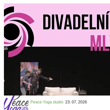
Divadelní Mlýn
30. 07. 2026
Kultura a volný čas
•
Divadelní mlýn. 15. až 18. října KD
MLEJN. Vstupenky již v prodeji.
Přijďte na přátelský festival divadla a inspirace 15. až 18.
října 2026 Vstupenky již v prodeji na GOOUT -
https://divadelnimlyn.cz/vstupenky Představ si čtyři dny
ve...
Peace Yoga studio
23. 07. 2026