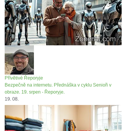
Přívětivé Řeporyje
Bezpečně na internetu. Přednáška v cyklu Senioři v
obraze. 19. srpen - Řeporyje.
19. 08.