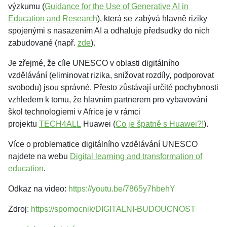
výzkumu (
Guidance for the Use of Generative AI in
Education and Research
), která se zabývá hlavně riziky
spojenými s nasazením AI a odhaluje předsudky do nich
zabudované (např.
zde
).
Je zřejmé, že cíle UNESCO v oblasti digitálního
vzdělávání (eliminovat rizika, snižovat rozdíly, podporovat
svobodu) jsou správné. Přesto zůstávají určité pochybnosti
vzhledem k tomu, že hlavním partnerem pro vybavování
škol technologiemi v Africe je v rámci
projektu
TECH4ALL
Huawei (
Co je špatně s Huawei?!
).
Více o problematice digitálního vzdělávání UNESCO
najdete na webu
Digital learning and transformation of
education
.
Odkaz na video:
https://youtu.be/7865y7hbehY
Zdroj:
https://spomocnik/DIGITALNI-BUDOUCNOST