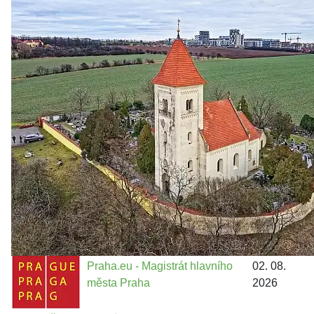
Zastanem se
03. 08. 2026
Politika
•
Volební seriál #02: Nová výstavba v jihozápadním
městě
Jakými nástroji navrhujete vstupovat z pozice ÚMČ Praha
13 do procesů developerské výstavby např. v lokalitě
Třebonice a Chaby, kterou umožňuje nově schválený
Metropolitn...
Praha.eu - Magistrát hlavního
02. 08.
města Praha
2026