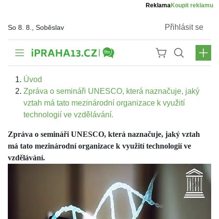
Reklama
Koupit reklamu
Přihlásit se
So 8. 8., Soběslav
Úvod
Zpráva o semináři UNESCO, která naznačuje, jaký
vztah má tato mezinárodní organizace k využití
technologií ve vzdělávání.
Zpráva o semináři UNESCO, která naznačuje, jaký vztah
má tato mezinárodní organizace k využití technologií ve
vzdělávání.