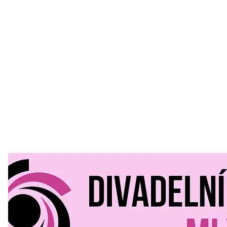
Divadelní Mlýn
30. 07. 2026
Kultura a volný čas
•
Divadelní mlýn. 15. až 18. října KD
MLEJN. Vstupenky již v prodeji.