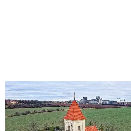
Zastanem se
03. 08. 2026
Politika
•
Volební seriál #02: Nová výstavba v jihozápadním
městě
Jakými nástroji navrhujete vstupovat z pozice ÚMČ Praha