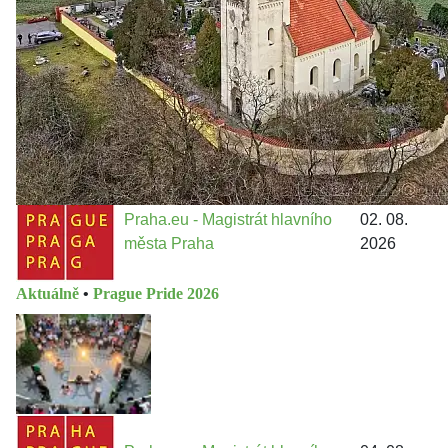
13 do procesů developerské výstavby např. v lokalitě
Třebonice a Chaby, kterou umožňuje nově schválený
Metropolitn...
Praha.eu - Magistrát hlavního
02. 08.
města Praha
2026
Aktuálně
•
Prague Pride 2026