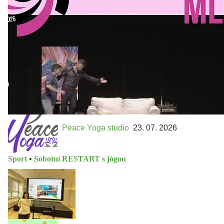
Přijďte na přátelský festival divadla a inspirace 15. až 18.
října 2026 Vstupenky již v prodeji na GOOUT -
https://divadelnimlyn.cz/vstupenky Představ si čtyři dny
ve...
Peace Yoga studio
23. 07. 2026
Sport
•
Sobotní RESTART s jógou