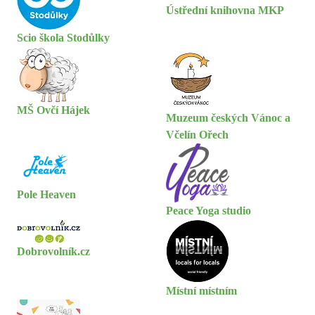
Ústřední knihovna MKP
Scio škola Stodůlky
MŠ Ovčí Hájek
Muzeum českých Vánoc a
Včelín Ořech
Pole Heaven
Peace Yoga studio
Dobrovolník.cz
Místní místním