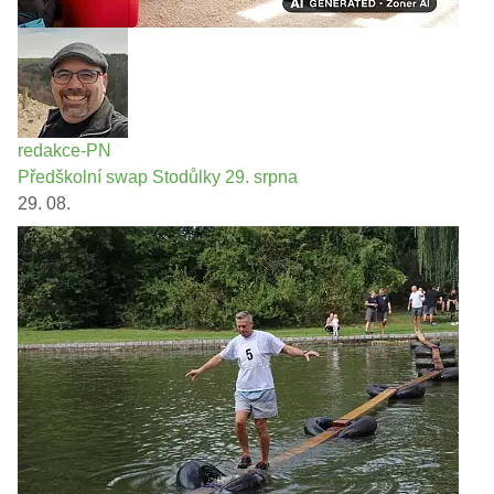
redakce-PN
Předškolní swap Stodůlky 29. srpna
29. 08.