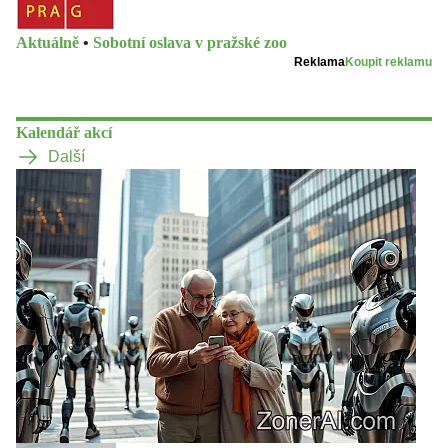
Aktuálně
•
Sobotní oslava v pražské zoo
Reklama
Koupit reklamu
Kalendář akcí
Další