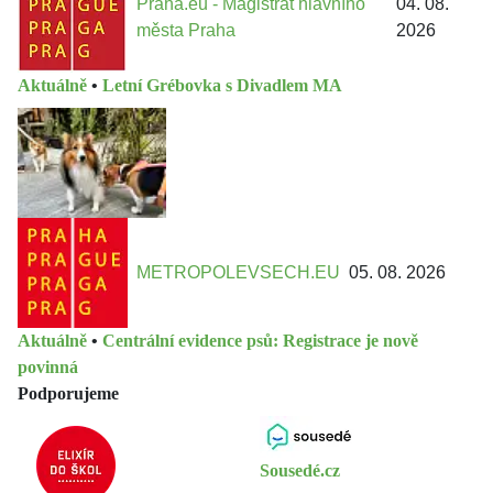
Praha.eu - Magistrát hlavního
04. 08.
města Praha
2026
Aktuálně
•
Letní Grébovka s Divadlem MA
METROPOLEVSECH.EU
05. 08. 2026
Aktuálně
•
Centrální evidence psů: Registrace je nově
povinná
Podporujeme
Sousedé.cz