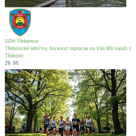
SDH Třebonice
Třebonické letní hry. Na konci srpna se na Vás těší hasiči z
Třebonic.
29. 08.