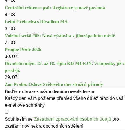
5. 08.
Centrální evidence psů: Registrace je nově povinná
4. 08.
Letní Grébovka s Divadlem MA
3. 08.
Volební seriál #02: Nová výstavba v jihozápadním městě
2. 08.
Prague Pride 2026
30. 07.
Divadelní mlýn. 15. až 18. října KD MLEJN. Vstupenky již v
prodeji.
29. 07.
Zoo Praha: Oslava Světového dne strážců přírody
Buďte v obraze s naším denním newsletterem
Každý den vám pošleme přehled všeho důležitého do vaší
e-mailové schránky.
Souhlasím se
Zásadami zpracování osobních údajů
pro
zasílání novinek a obchodních sdělení