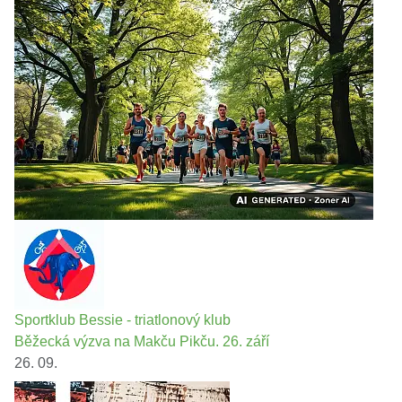
Sportklub Bessie - triatlonový klub
Běžecká výzva na Makču Pikču. 26. září
26. 09.