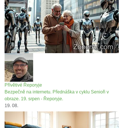
Přívětivé Řeporyje
Bezpečně na internetu. Přednáška v cyklu Senioři v
obraze. 19. srpen - Řeporyje.
19. 08.