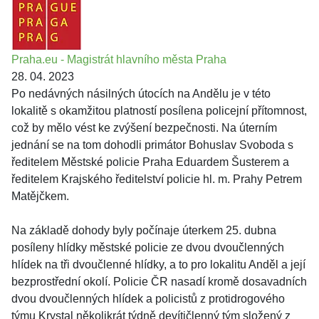
Praha.eu - Magistrát hlavního města Praha
28. 04. 2023
Po nedávných násilných útocích na Andělu je v této
lokalitě s okamžitou platností posílena policejní přítomnost,
což by mělo vést ke zvýšení bezpečnosti. Na úterním
jednání se na tom dohodli primátor Bohuslav Svoboda s
ředitelem Městské policie Praha Eduardem Šusterem a
ředitelem Krajského ředitelství policie hl. m. Prahy Petrem
Matějčkem.
Na základě dohody byly počínaje úterkem 25. dubna
posíleny hlídky městské policie ze dvou dvoučlenných
hlídek na tři dvoučlenné hlídky, a to pro lokalitu Anděl a její
bezprostřední okolí. Policie ČR nasadí kromě dosavadních
dvou dvoučlenných hlídek a policistů z protidrogového
týmu Krystal několikrát týdně devítičlenný tým složený z