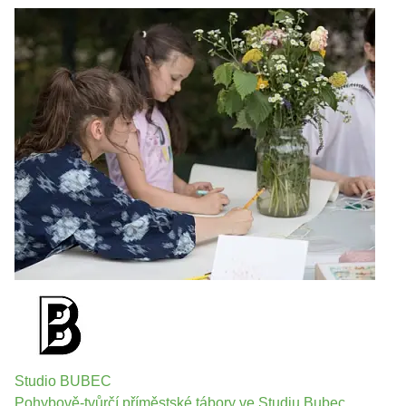
Studio BUBEC
Pohybově-tvůrčí příměstské tábory ve Studiu Bubec