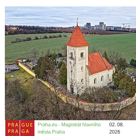
Zastanem se
03. 08. 2026
Politika
•
Volební seriál #02: Nová výstavba v jihozápadním
městě
Jakými nástroji navrhujete vstupovat z pozice ÚMČ Praha
13 do procesů developerské výstavby např. v lokalitě
Třebonice a Chaby, kterou umožňuje nově schválený
Metropolitn...
Praha.eu - Magistrát hlavního
02. 08.
města Praha
2026