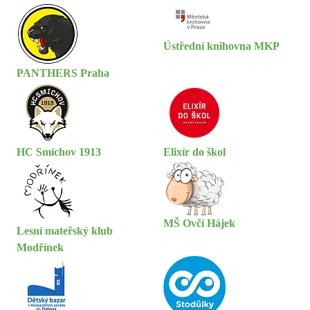
Ústřední knihovna MKP
PANTHERS Praha
HC Smíchov 1913
Elixír do škol
MŠ Ovčí Hájek
Lesní mateřský klub
Modřínek