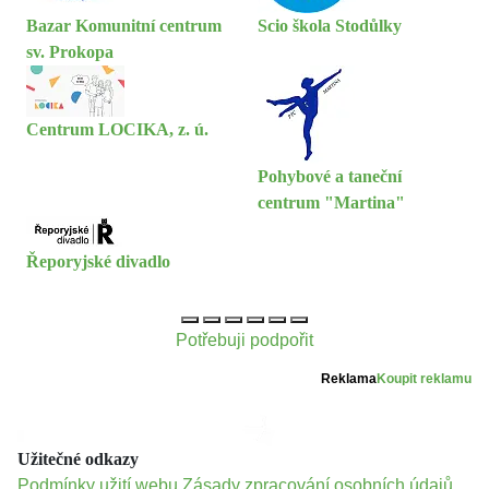
Bazar Komunitní centrum
Scio škola Stodůlky
sv. Prokopa
Centrum LOCIKA, z. ú.
Pohybové a taneční
centrum "Martina"
Řeporyjské divadlo
Potřebuji podpořit
Reklama
Koupit reklamu
Užitečné odkazy
Podmínky užití webu
Zásady zpracování osobních údajů