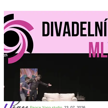
Divadelní Mlýn
30. 07. 2026
Kultura a volný čas
•
Divadelní mlýn. 15. až 18. října KD
MLEJN. Vstupenky již v prodeji.
Přijďte na přátelský festival divadla a inspirace 15. až 18.
října 2026 Vstupenky již v prodeji na GOOUT -
https://divadelnimlyn.cz/vstupenky Představ si čtyři dny
ve...
Peace Yoga studio
23. 07. 2026