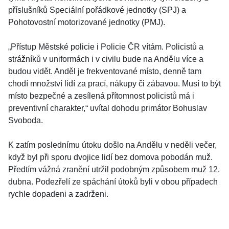
příslušníků Speciální pořádkové jednotky (SPJ) a
Pohotovostní motorizované jednotky (PMJ).
„Přístup Městské policie i Policie ČR vítám. Policistů a
strážníků v uniformách i v civilu bude na Andělu více a
budou vidět. Anděl je frekventované místo, denně tam
chodí množství lidí za prací, nákupy či zábavou. Musí to být
místo bezpečné a zesílená přítomnost policistů má i
preventivní charakter,“ uvítal dohodu primátor Bohuslav
Svoboda.
K zatím poslednímu útoku došlo na Andělu v neděli večer,
když byl při sporu dvojice lidí bez domova pobodán muž.
Předtím vážná zranění utržil podobným způsobem muž 12.
dubna. Podezřelí ze spáchání útoků byli v obou případech
rychle dopadeni a zadrženi.