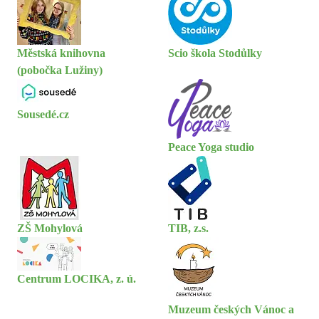
Městská knihovna
Scio škola Stodůlky
(pobočka Lužiny)
Sousedé.cz
Peace Yoga studio
ZŠ Mohylová
TIB, z.s.
Centrum LOCIKA, z. ú.
Muzeum českých Vánoc a