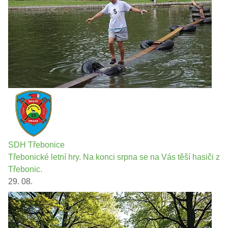
SDH Třebonice
Třebonické letní hry. Na konci srpna se na Vás těší hasiči z
Třebonic.
29. 08.