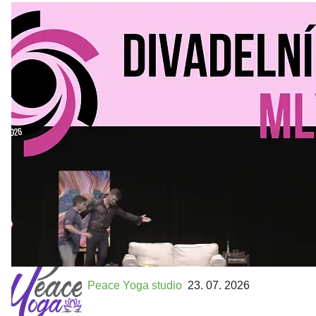
Divadelní Mlýn
30. 07. 2026
Kultura a volný čas
•
Divadelní mlýn. 15. až 18. října KD
MLEJN. Vstupenky již v prodeji.
Přijďte na přátelský festival divadla a inspirace 15. až 18.
října 2026 Vstupenky již v prodeji na GOOUT -
https://divadelnimlyn.cz/vstupenky Představ si čtyři dny
ve...
Peace Yoga studio
23. 07. 2026