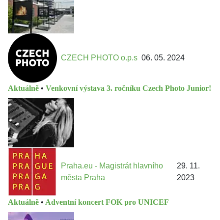
CZECH PHOTO o.p.s
06. 05. 2024
Aktuálně
•
Venkovní výstava 3. ročníku Czech Photo Junior!
Praha.eu - Magistrát hlavního
29. 11.
města Praha
2023
Aktuálně
•
Adventní koncert FOK pro UNICEF