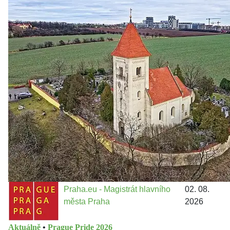
Zastanem se
03. 08. 2026
Politika
•
Volební seriál #02: Nová výstavba v jihozápadním
městě
Jakými nástroji navrhujete vstupovat z pozice ÚMČ Praha
13 do procesů developerské výstavby např. v lokalitě
Třebonice a Chaby, kterou umožňuje nově schválený
Metropolitn...
Praha.eu - Magistrát hlavního
02. 08.
města Praha
2026
Aktuálně
•
Prague Pride 2026