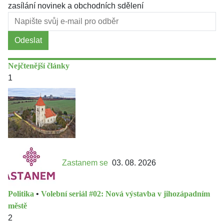
zasílání novinek a obchodních sdělení
Odeslat
Nejčtenější články
1
Zastanem se
03. 08. 2026
Politika
•
Volební seriál #02: Nová výstavba v jihozápadním
městě
2