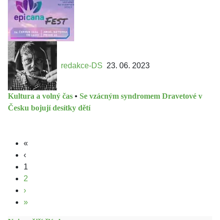
redakce-DS
23. 06. 2023
Kultura a volný čas
•
Se vzácným syndromem Dravetové v
Česku bojují desítky dětí
«
‹
1
2
›
»