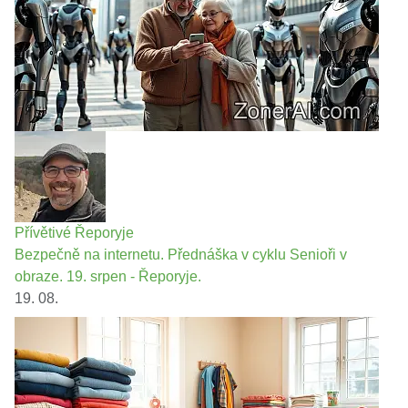
Přívětivé Řeporyje
Bezpečně na internetu. Přednáška v cyklu Senioři v
obraze. 19. srpen - Řeporyje.
19. 08.