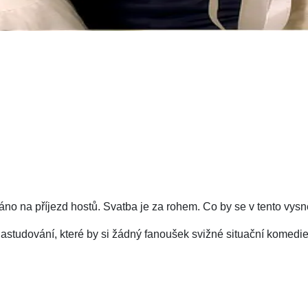
táno na příjezd hostů. Svatba je za rohem. Co by se v tento vy
studování, které by si žádný fanoušek svižné situační komedie 