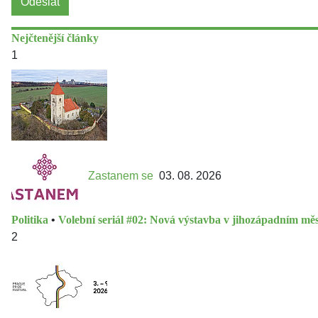
Odeslat
Nejčtenější články
1
Zastanem se
03. 08. 2026
Politika
•
Volební seriál #02: Nová výstavba v jihozápadním měs
2