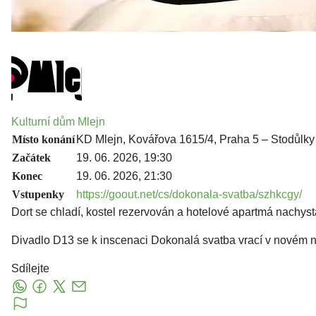
Kulturní dům Mlejn
Místo konání
KD Mlejn, Kovářova 1615/4, Praha 5 – Stodůlky
Začátek
19. 06. 2026, 19:30
Konec
19. 06. 2026, 21:30
Vstupenky
https://goout.net/cs/dokonala-svatba/szhkcgy/
Dort se chladí, kostel rezervován a hotelové apartmá nachys
Divadlo D13 se k inscenaci Dokonalá svatba vrací v novém na
Sdílejte