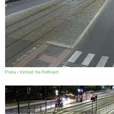
Praha › Východ: Na Petřinách