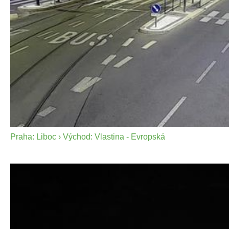
Praha: Liboc › Východ: Vlastina - Evropská