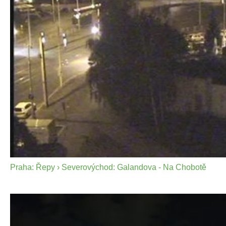
Praha: Řepy › Severovýchod: Galandova - Na Chobotě