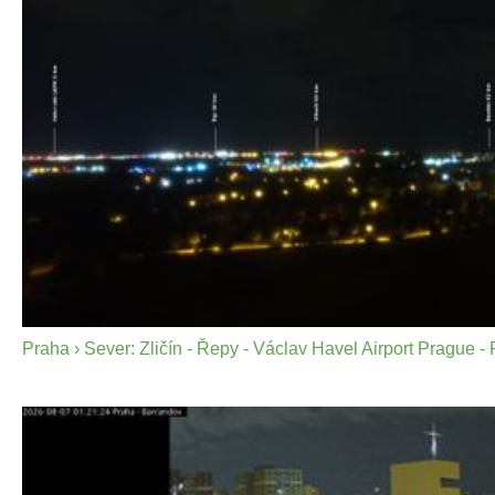
Praha › Sever: Zličín - Řepy - Václav Havel Airport Prague -