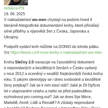
redakce-PN
19. 06. 2025
V nakladatelství
wo-men
chystají na podzim hned 4
literárně-fotografické dokumentární knihy, které přinášejí
silné příběhy a výpovědi žen z Česka, Japonska a
Ukrajiny.
Podpořit vydání knih můžete na DONIO do tohoto pátku.
Viz
https://donio.cz/4-nove-knihy-z-nakladatelstvi-wo-men
Kniha
Slečny 2.0
navazuje na časosběrný dokument
o neprovdaných a bezdětných ženách v Česku vydaný
v roce 2012 a oceněný v soutěži Nejkrásnější česká kniha
roku. S jakými stereotypy se i dnes svobodné a bezdětné
ženy potýkají? Jak se k nim staví stát? Jaké je žít čtyřicet
let v utajovaném vztahu a nebo se před padesátkou
rozhodnout pro coming-out? Jak se dnes žije Mirce,
Markétě, Anně, Lídě a Renatě? A zůstaly neprovdané