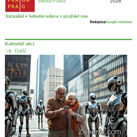
města Praha
2026
Aktuálně
•
Sobotní oslava v pražské zoo
Reklama
Koupit reklamu
Kalendář akcí
Další