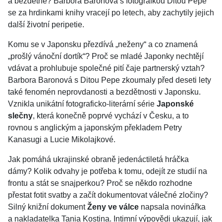
a bezdětné? Barbora Baronová s fotografkou Ditou Pepe
se za hrdinkami knihy vracejí po letech, aby zachytily jejich
další životní peripetie.
Komu se v Japonsku přezdívá „neženy“ a co znamená
„prošlý vánoční dortík“? Proč se mladé Japonky nechtějí
vdávat a prohlubuje společné pití čaje partnerský vztah?
Barbora Baronová s Ditou Pepe zkoumaly před deseti lety
také fenomén neprovdanosti a bezdětnosti v Japonsku.
Vznikla unikátní fotograficko-literární série
Japonské
slečny
, která konečně poprvé vychází v Česku, a to
rovnou s anglickým a japonským překladem Petry
Kanasugi a Lucie Mikolajkové.
Jak pomáhá ukrajinské obraně jedenáctiletá hráčka
dámy? Kolik odvahy je potřeba k tomu, odejít ze studií na
frontu a stát se snajperkou? Proč se někdo rozhodne
přestat fotit svatby a začít dokumentovat válečné zločiny?
Silný knižní dokument
Ženy ve válce
napsala novinářka
a nakladatelka Tania Kostina. Intimní výpovědi ukazují, jak