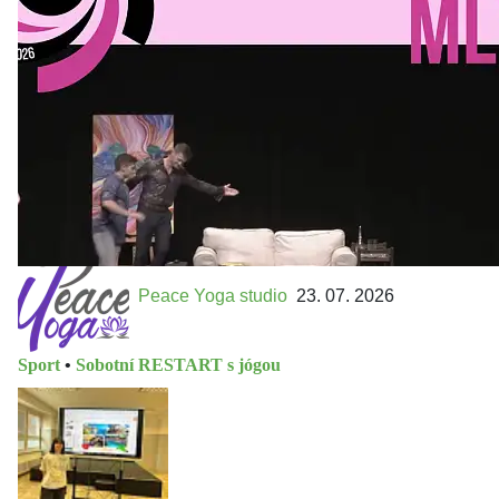
Přijďte na přátelský festival divadla a inspirace 15. až 18.
října 2026 Vstupenky již v prodeji na GOOUT -
https://divadelnimlyn.cz/vstupenky Představ si čtyři dny
ve...
Peace Yoga studio
23. 07. 2026
Sport
•
Sobotní RESTART s jógou