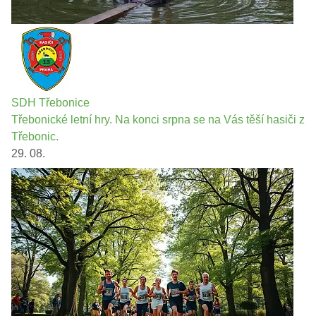
SDH Třebonice
Třebonické letní hry. Na konci srpna se na Vás těší hasiči z
Třebonic.
29. 08.