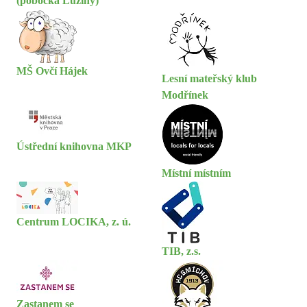
(pobočka Lužiny)
MŠ Ovčí Hájek
Lesní mateřský klub
Modřínek
Ústřední knihovna MKP
Místní místním
Centrum LOCIKA, z. ú.
TIB, z.s.
Zastanem se