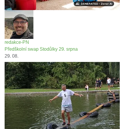
redakce-PN
Předškolní swap Stodůlky 29. srpna
29. 08.