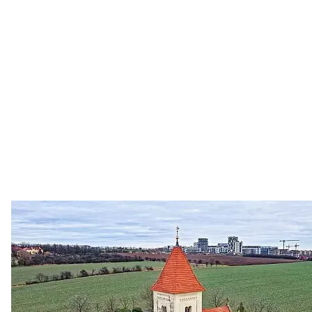
Zastanem se
03. 08. 2026
Politika
•
Volební seriál #02: Nová výstavba v jihozápadním
městě
Jakými nástroji navrhujete vstupovat z pozice ÚMČ Praha