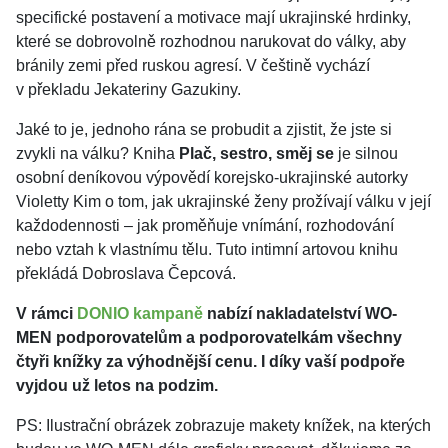
specifické postavení a motivace mají ukrajinské hrdinky,
které se dobrovolně rozhodnou narukovat do války, aby
bránily zemi před ruskou agresí. V češtině vychází
v překladu Jekateriny Gazukiny.
Jaké to je, jednoho rána se probudit a zjistit, že jste si
zvykli na válku? Kniha
Plač, sestro, směj se
je silnou
osobní deníkovou výpovědí korejsko-ukrajinské autorky
Violetty Kim o tom, jak ukrajinské ženy prožívají válku v její
každodennosti – jak proměňuje vnímání, rozhodování
nebo vztah k vlastnímu tělu. Tuto intimní artovou knihu
překládá Dobroslava Čepcová.
V rámci
DONIO kampaně
nabízí nakladatelství WO-
MEN podporovatelům a podporovatelkám všechny
čtyři knížky za výhodnější cenu. I díky vaší podpoře
vyjdou už letos na podzim.
PS: Ilustrační obrázek zobrazuje makety knížek, na kterých