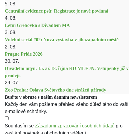
5. 08.
Centrální evidence psů: Registrace je nově povinná
4. 08.
Letní Grébovka s Divadlem MA
3. 08.
Volební seriál #02: Nová výstavba v jihozápadním městě
2. 08.
Prague Pride 2026
30. 07.
Divadelní mlýn. 15. až 18. října KD MLEJN. Vstupenky již v
prodeji.
29. 07.
Zoo Praha: Oslava Světového dne strážců přírody
Buďte v obraze s naším denním newsletterem
Každý den vám pošleme přehled všeho důležitého do vaší
e-mailové schránky.
Souhlasím se
Zásadami zpracování osobních údajů
pro
zasílání novinek a obchodních sdělení