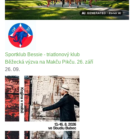
Sportklub Bessie - triatlonový klub
Běžecká výzva na Makču Pikču. 26. září
26. 09.