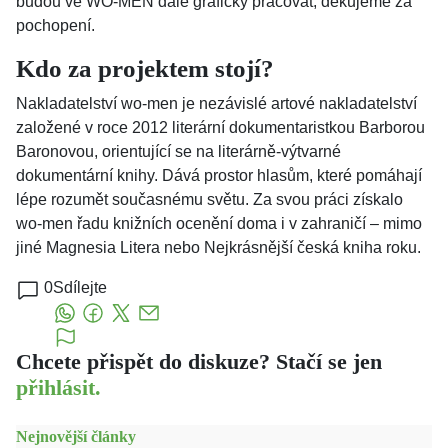
budou ve WO-MEN dále graficky pracovat, děkujeme za
pochopení.
Kdo za projektem stojí?
Nakladatelství wo-men je nezávislé artové nakladatelství
založené v roce 2012 literární dokumentaristkou Barborou
Baronovou, orientující se na literárně-výtvarné
dokumentární knihy. Dává prostor hlasům, které pomáhají
lépe rozumět současnému světu. Za svou práci získalo
wo-men řadu knižních ocenění doma i v zahraničí – mimo
jiné Magnesia Litera nebo Nejkrásnější česká kniha roku.
0
Sdílejte
Chcete přispět do diskuze? Stačí se jen
přihlásit.
Nejnovější články