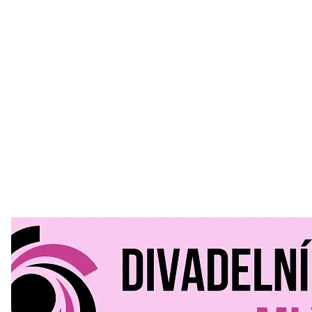
Divadelní Mlýn
30. 07. 2026
Kultura a volný čas
•
Divadelní mlýn. 15. až 18. října KD
MLEJN. Vstupenky již v prodeji.