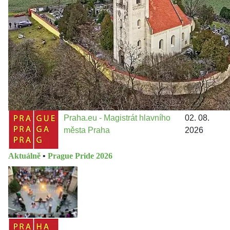
13 do procesů developerské výstavby např. v lokalitě
Třebonice a Chaby, kterou umožňuje nově schválený
Metropolitn...
Praha.eu - Magistrát hlavního
02. 08.
města Praha
2026
Aktuálně
•
Prague Pride 2026