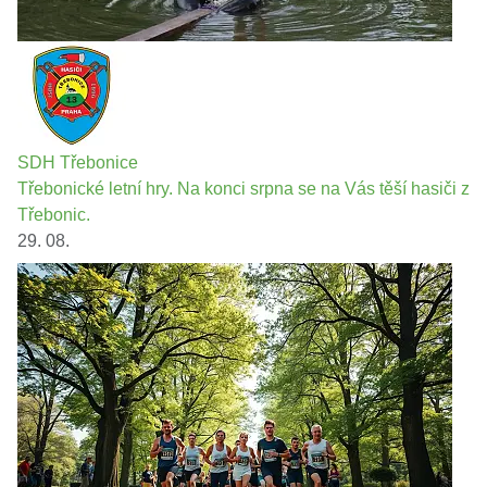
SDH Třebonice
Třebonické letní hry. Na konci srpna se na Vás těší hasiči z
Třebonic.
29. 08.