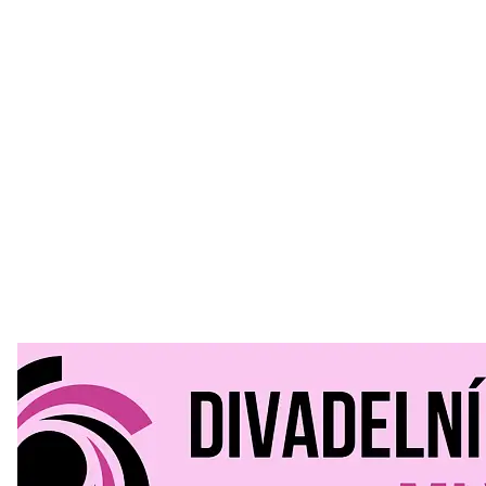
Divadelní Mlýn
30. 07. 2026
Kultura a volný čas
•
Divadelní mlýn. 15. až 18. října KD