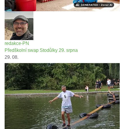
redakce-PN
Předškolní swap Stodůlky 29. srpna
29. 08.