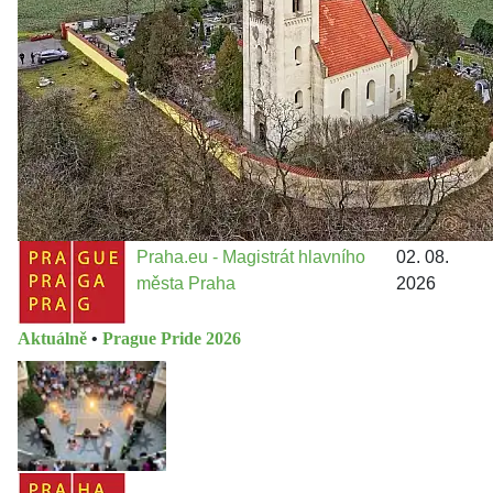
Jakými nástroji navrhujete vstupovat z pozice ÚMČ Praha
13 do procesů developerské výstavby např. v lokalitě
Třebonice a Chaby, kterou umožňuje nově schválený
Metropolitn...
Praha.eu - Magistrát hlavního
02. 08.
města Praha
2026
Aktuálně
•
Prague Pride 2026