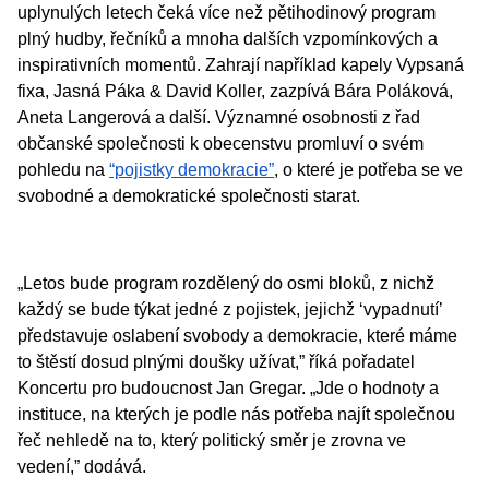
uplynulých letech čeká více než pětihodinový program
plný hudby, řečníků a mnoha dalších vzpomínkových a
inspirativních momentů. Zahrají například kapely Vypsaná
fixa, Jasná Páka & David Koller, zazpívá Bára Poláková,
Aneta Langerová a další. Významné osobnosti z řad
občanské společnosti k obecenstvu promluví o svém
pohledu na
“pojistky demokracie”
, o které je potřeba se ve
svobodné a demokratické společnosti starat.
„Letos bude program rozdělený do osmi bloků, z nichž
každý se bude týkat jedné z pojistek, jejichž ‘vypadnutí’
představuje oslabení svobody a demokracie, které máme
to štěstí dosud plnými doušky užívat,” říká pořadatel
Koncertu pro budoucnost Jan Gregar. „Jde o hodnoty a
instituce, na kterých je podle nás potřeba najít společnou
řeč nehledě na to, který politický směr je zrovna ve
vedení,” dodává.