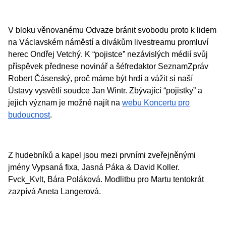
V bloku věnovanému Odvaze bránit svobodu proto k lidem
na Václavském náměstí a divákům livestreamu promluví
herec Ondřej Vetchý. K “pojistce” nezávislých médií svůj
příspěvek přednese novinář a šéfredaktor SeznamZpráv
Robert Čásenský, proč máme být hrdí a vážit si naší
Ústavy vysvětlí soudce Jan Wintr. Zbývající “pojistky” a
jejich význam je možné najít na
webu Koncertu pro
budoucnost
.
Z hudebníků a kapel jsou mezi prvními zveřejněnými
jmény Vypsaná fixa, Jasná Páka & David Koller.
Fvck_Kvlt, Bára Poláková. Modlitbu pro Martu tentokrát
zazpívá Aneta Langerová.