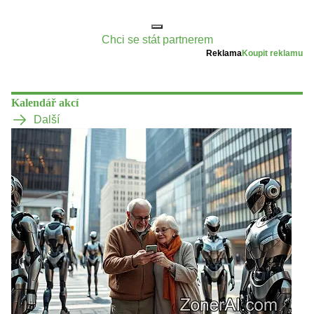
Chci se stát partnerem
Reklama
Koupit reklamu
Kalendář akcí
Další