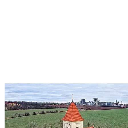
Zastanem se
03. 08. 2026
Politika
•
Volební seriál #02: Nová výstavba v jihozápadním
městě