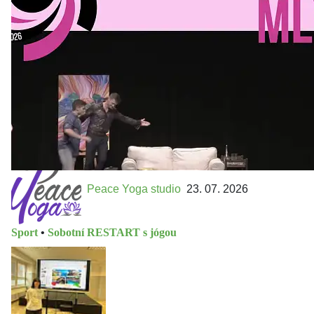
MLEJN. Vstupenky již v prodeji.
Přijďte na přátelský festival divadla a inspirace 15. až 18.
října 2026 Vstupenky již v prodeji na GOOUT -
https://divadelnimlyn.cz/vstupenky Představ si čtyři dny
ve...
Peace Yoga studio
23. 07. 2026
Sport
•
Sobotní RESTART s jógou